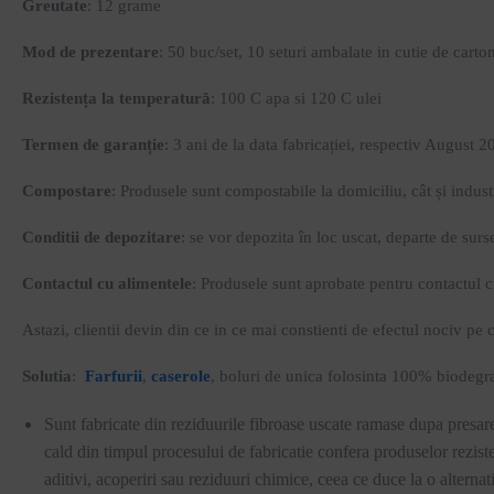
Greutate
: 12 grame
Mod de prezentare
: 50 buc/set, 10 seturi ambalate in cutie de carto
Rezistența la temperatură
: 100 C apa si 120 C ulei
Termen de garanție
: 3 ani de la data fabricației, respectiv August 
Compostare
: Produsele sunt compostabile la domiciliu, cât și indus
Conditii de depozitare
: se vor depozita în loc uscat, departe de surs
Contactul cu alimentele
: Produsele sunt aprobate pentru contactul c
Astazi, clientii devin din ce in ce mai constienti de efectul nociv pe c
Solutia
:
Farfurii
,
caserole
, boluri de unica folosinta 100% biodegrad
Sunt fabricate din reziduurile fibroase uscate ramase dupa presarea
cald din timpul procesului de fabricatie confera produselor rezistent
aditivi, acoperiri sau reziduuri chimice, ceea ce duce la o alternat