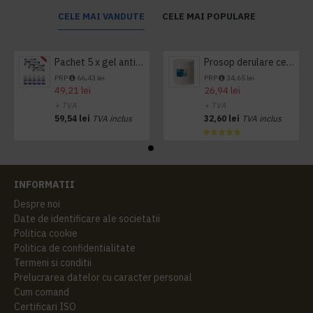
CELE MAI VANDUTE
CELE MAI POPULARE
Pachet 5 x gel antibacterian 50ml si 3 x Servetele antibacteriene 48 buc Hygienium
Prosop derulare centrala 1 pliu, 300 m Tork
PRP
66,43 lei
PRP
34,65 lei
49,21 lei
26,94 lei
+ TVA
+ TVA
59,54 lei
TVA inclus
32,60 lei
TVA inclus
INFORMATII
Despre noi
Date de identificare ale societatii
Politica cookie
Politica de confidentialitate
Termeni si conditii
Prelucrarea datelor cu caracter personal
Cum comand
Certificari ISO