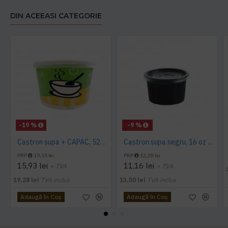
DIN ACEEASI CATEGORIE
-19 %
-9 %
Castron supa + CAPAC, 520 gr, 25 buc/set
Castron supa negru, 16 oz + Capac BOL transparent, 25 buc/set
PRP
19,55 lei
PRP
12,28 lei
15,93 lei
11,16 lei
+ TVA
+ TVA
19,28 lei
TVA inclus
13,50 lei
TVA inclus
Adaugă în Coş
Adaugă în Coş