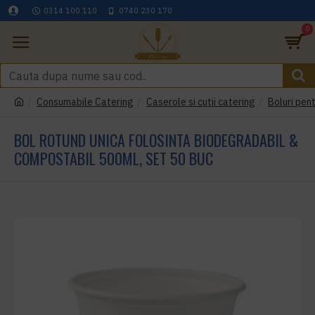
0314 100 110
0740 230 170
0
Consumabile Catering
Caserole si cutii catering
Boluri pen
BOL ROTUND UNICA FOLOSINTA BIODEGRADABIL &
COMPOSTABIL 500ML, SET 50 BUC