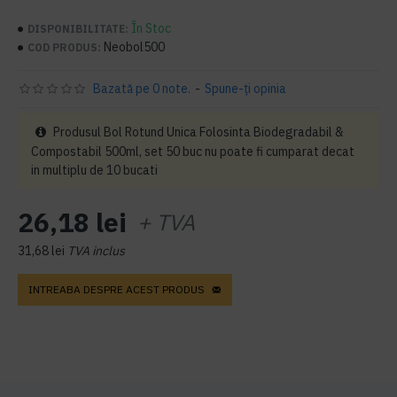
În Stoc
DISPONIBILITATE:
Neobol500
COD PRODUS:
Bazată pe 0 note.
-
Spune-ţi opinia
Produsul Bol Rotund Unica Folosinta Biodegradabil &
Compostabil 500ml, set 50 buc nu poate fi cumparat decat
in multiplu de 10 bucati
26,18 lei
+ TVA
31,68 lei
TVA inclus
INTREABA DESPRE ACEST PRODUS