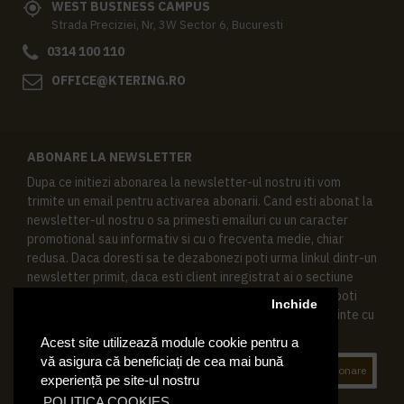
WEST BUSINESS CAMPUS
Strada Preciziei, Nr, 3W Sector 6, Bucuresti
0314 100 110
OFFICE@KTERING.RO
ABONARE LA NEWSLETTER
Dupa ce initiezi abonarea la newsletter-ul nostru iti vom
trimite un email pentru activarea abonarii. Cand esti abonat la
newsletter-ul nostru o sa primesti emailuri cu un caracter
promotional sau informativ si cu o frecventa medie, chiar
redusa. Daca doresti sa te dezabonezi poti urma linkul dintr-un
newsletter primit, daca esti client inregistrat ai o sectiune
speciala in contul tau in acest scop, si de asemenea ne poti
Inchide
contacta oricand pe email pentru orice intrebari sau cerinte cu
privire la datele tale personale.
Acest site utilizează module cookie pentru a
vă asigura că beneficiați de cea mai bună
Abonare
experiență pe site-ul nostru
POLITICA COOKIES