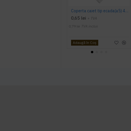
Coperta caiet tip ecada(a5) 41008e 310mmx213mm
0,65 lei
+ TVA
0,79 lei
TVA inclus
Adaugă în Coş