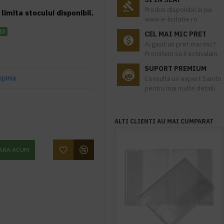
Produs disponibil si pe
limita stocului disponibil.
www.e-licitatie.ro
13
CEL MAI MIC PRET
Ai gasit un pret mai mic?
Promitem sa il echivalam.
SUPORT PREMIUM
opinia
Consulta un expert Sanito
pentru mai multe detalii
ALTI CLIENTI AU MAI CUMPARAT
ARA ACUM