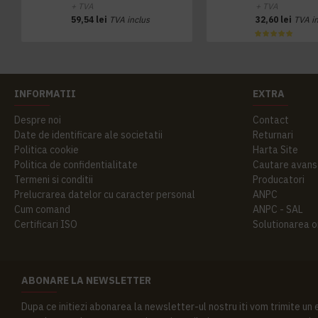
+ TVA
+ TVA
59,54 lei
TVA inclus
32,60 lei
TVA i
INFORMATII
EXTRA
Despre noi
Contact
Date de identificare ale societatii
Returnari
Politica cookie
Harta Site
Politica de confidentialitate
Cautare avans
Termeni si conditii
Producatori
Prelucrarea datelor cu caracter personal
ANPC
Cum comand
ANPC - SAL
Certificari ISO
Solutionarea onl
ABONARE LA NEWSLETTER
Dupa ce initiezi abonarea la newsletter-ul nostru iti vom trimite un