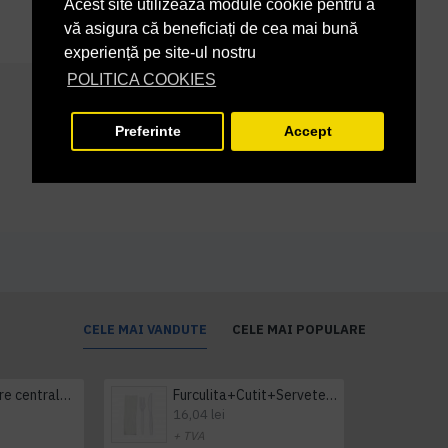
Acest site utilizează module cookie pentru a
vă asigura că beneficiați de cea mai bună
experiență pe site-ul nostru
POLITICA COOKIES
Preferinte
Accept
CELE MAI VANDUTE
CELE MAI POPULARE
Prosop derulare centrala 1 pliu, 300 m Tork
Furculita+Cutit+Servetel 100buc/set
16,04 lei
+ TVA