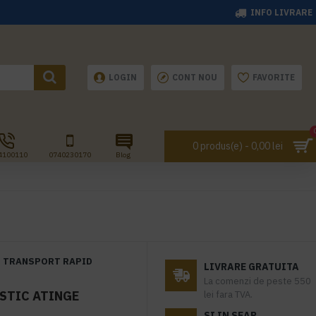
INFO LIVRARE
LOGIN
CONT NOU
FAVORITE
0 produs(e) - 0,00 lei
4100110
0740230170
Blog
TRANSPORT RAPID
LIVRARE GRATUITA
La comenzi de peste 550
ASTIC ATINGE
lei fara TVA.
SI IN SEAP