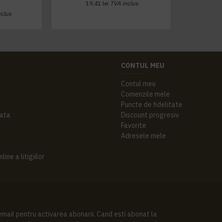
19,41 lei
TVA inclus
nclus
CONTUL MEU
Contul meu
Comenzile mele
Puncte de fidelitate
ata
Discount progresiv
Favorite
Adresele mele
ine a litigiilor
 email pentru activarea abonarii. Cand esti abonat la