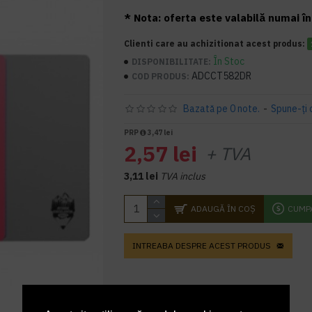
* Nota: oferta este valabilă numai în 
Clienti care au achizitionat acest produs:
În Stoc
DISPONIBILITATE:
ADCCT582DR
COD PRODUS:
Bazată pe 0 note.
-
Spune-ţi 
PRP
3,47 lei
2,57 lei
+ TVA
3,11 lei
TVA inclus
ADAUGĂ ÎN COŞ
CUMP
INTREABA DESPRE ACEST PRODUS