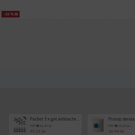
-26 %
Pachet 5 x gel antibacterian 50ml si 3 x Servetele antibacteriene 48 buc Hygienium
PRP
66,43 lei
PRP
34,65 lei
49,21 lei
26,94 lei