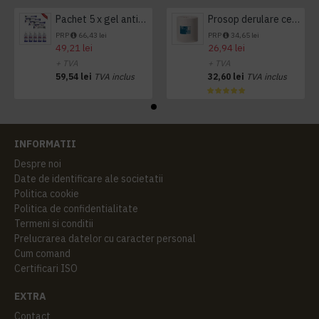
Pachet 5 x gel antibacterian 50ml si 3 x Servetele antibacteriene 48 buc Hygienium
Prosop derulare centrala 1 pliu, 300 m Tork
PRP
66,43 lei
PRP
34,65 lei
49,21 lei
26,94 lei
+ TVA
+ TVA
59,54 lei
TVA inclus
32,60 lei
TVA inclus
INFORMATII
Despre noi
Date de identificare ale societatii
Politica cookie
Politica de confidentialitate
Termeni si conditii
Prelucrarea datelor cu caracter personal
Cum comand
Certificari ISO
EXTRA
Contact