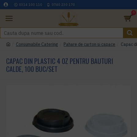
0314 100 110
0740 230 170
0
Consumabile Catering
Pahare de carton si capace
Capac di
CAPAC DIN PLASTIC 4 OZ PENTRU BAUTURI
CALDE, 100 BUC/SET