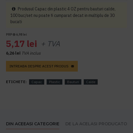
Produsul Capac din plastic 4 OZ pentru bauturi calde,
100 buc/set nu poate fi cumparat decat in multiplu de 30
bucati
PRP
6,98 lei
5,17 lei
+ TVA
6,26 lei
TVA inclus
INTREABA DESPRE ACEST PRODUS
ETICHETE:
Capac
Plastic
Bauturi
Calde
DIN ACEEASI CATEGORIE
DE LA ACELASI PRODUCATOR