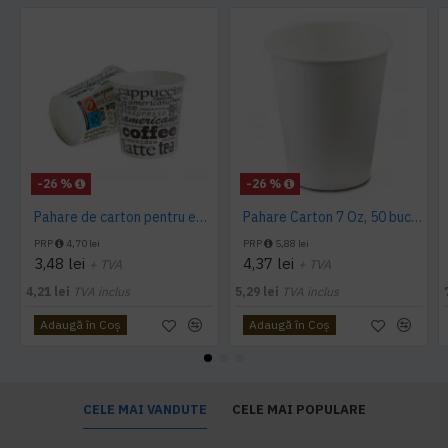
-26 %
-26 %
Pahare de carton pentru espresso, 4 Oz, 50 buc/set
Pahare Carton 7 Oz, 50 buc/set
PRP
4,70 lei
PRP
5,88 lei
3,48 lei
4,37 lei
+ TVA
+ TVA
4,21 lei
TVA inclus
5,29 lei
TVA inclus
Adaugă în Coş
Adaugă în Coş
CELE MAI VANDUTE
CELE MAI POPULARE