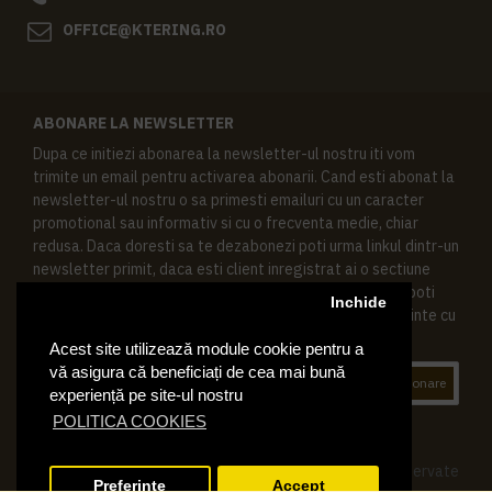
OFFICE@KTERING.RO
ABONARE LA NEWSLETTER
Dupa ce initiezi abonarea la newsletter-ul nostru iti vom
trimite un email pentru activarea abonarii. Cand esti abonat la
newsletter-ul nostru o sa primesti emailuri cu un caracter
promotional sau informativ si cu o frecventa medie, chiar
redusa. Daca doresti sa te dezabonezi poti urma linkul dintr-un
newsletter primit, daca esti client inregistrat ai o sectiune
speciala in contul tau in acest scop, si de asemenea ne poti
Inchide
contacta oricand pe email pentru orice intrebari sau cerinte cu
privire la datele tale personale.
Acest site utilizează module cookie pentru a
vă asigura că beneficiați de cea mai bună
Abonare
experiență pe site-ul nostru
POLITICA COOKIES
© 2019 Ktering.ro , Toate drepturile rezervate
Preferinte
Accept