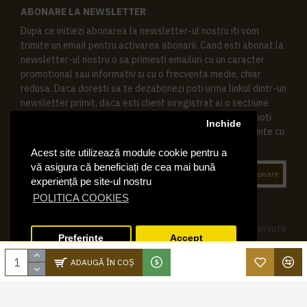
ABONARE LA NEWSLETTER
Dupa ce initiezi abonarea la newsletter-ul nostru iti vom
trimite un email pentru activarea abonarii. Cand esti abonat la
newsletter-ul nostru o sa primesti emailuri cu un caracter
promotional sau informativ si cu o frecventa medie, chiar
redusa. Daca doresti sa te dezabonezi poti urma linkul dintr-un
newsletter primit, daca esti client inregistrat ai o sectiune
speciala in contul tau in acest scop, si de asemenea ne poti
Inchide
contacta oricand pe email pentru orice intrebari sau cerinte cu
privire la datele tale personale.
Acest site utilizează module cookie pentru a
vă asigura că beneficiați de cea mai bună
Abonare
experiență pe site-ul nostru
POLITICA COOKIES
© 2019 Ktering.ro , Toate drepturile rezervate
Preferinte
Accept
ADAUGĂ ÎN COŞ