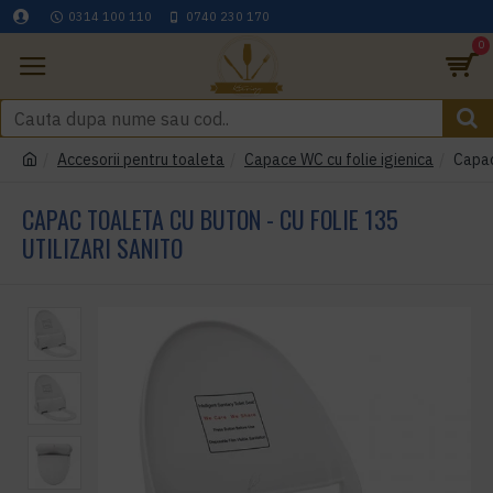
0314 100 110
0740 230 170
0
Accesorii pentru toaleta
Capace WC cu folie igienica
Capac 
CAPAC TOALETA CU BUTON - CU FOLIE 135
UTILIZARI SANITO