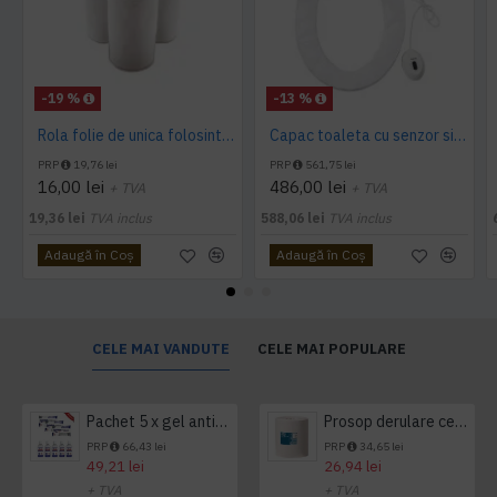
-19 %
-13 %
Rola folie de unica folosinta, cu 60 utilizari, pentru capacele de toaleta cu buton, Sanito
Capac toaleta cu senzor si buton - folie 135 utilizari, Navisani
PRP
19,76 lei
PRP
561,75 lei
16,00 lei
486,00 lei
+ TVA
+ TVA
19,36 lei
TVA inclus
588,06 lei
TVA inclus
Adaugă în Coş
Adaugă în Coş
CELE MAI VANDUTE
CELE MAI POPULARE
Pachet 5 x gel antibacterian 50ml si 3 x Servetele antibacteriene 48 buc Hygienium
Prosop derulare centrala 1 pliu, 300 m Tork
PRP
66,43 lei
PRP
34,65 lei
49,21 lei
26,94 lei
+ TVA
+ TVA