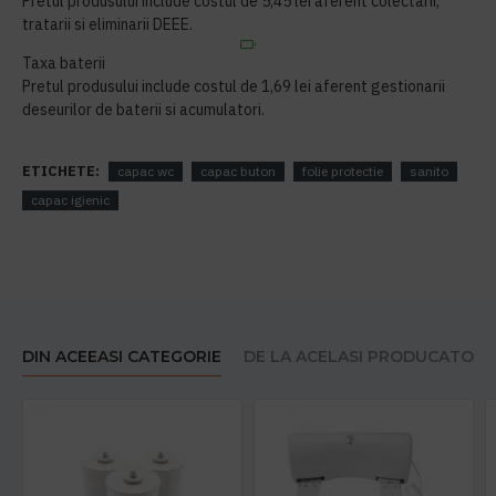
Pretul produsului include costul de 5,45 lei aferent colectarii,
tratarii si eliminarii DEEE.
Taxa baterii
Pretul produsului include costul de 1,69 lei aferent gestionarii
deseurilor de baterii si acumulatori.
ETICHETE:
capac wc
capac buton
folie protectie
sanito
capac igienic
DIN ACEEASI CATEGORIE
DE LA ACELASI PRODUCATOR