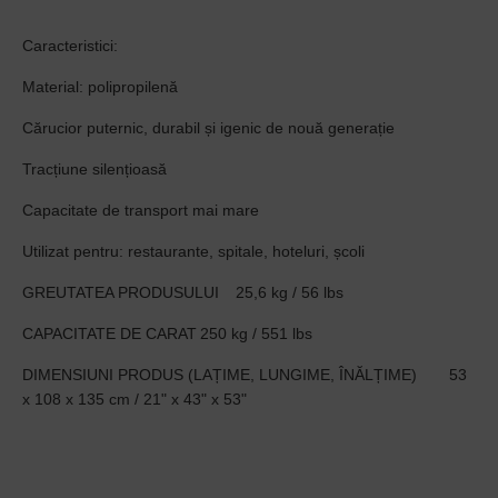
Caracteristici:
Material: polipropilenă
Cărucior puternic, durabil și igenic de nouă generație
Tracțiune silențioasă
Capacitate de transport mai mare
Utilizat pentru: restaurante, spitale, hoteluri, școli
GREUTATEA PRODUSULUI
25,6 kg / 56 lbs
CAPACITATE DE CARAT
250 kg / 551 lbs
DIMENSIUNI PRODUS (LAȚIME, LUNGIME, ÎNĂLȚIME)
53
x 108 x 135 cm / 21" x 43" x 53"