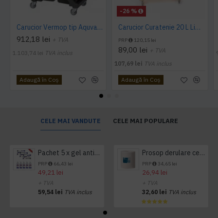
-26 %
Carucior Vermop tip Aquva, 2*17L cu storcator
Carucior Curatenie 20 L Limpio, 3.0 kg, 46x27x29cm
912,18 lei
+ TVA
PRP
120,15 lei
89,00 lei
+ TVA
1.103,74 lei
TVA inclus
107,69 lei
TVA inclus
Adaugă în Coş
Adaugă în Coş
CELE MAI VANDUTE
CELE MAI POPULARE
Pachet 5 x gel antibacterian 50ml si 3 x Servetele antibacteriene 48 buc Hygienium
Prosop derulare centrala 1 pliu, 300 m Tork
PRP
66,43 lei
PRP
34,65 lei
49,21 lei
26,94 lei
+ TVA
+ TVA
59,54 lei
TVA inclus
32,60 lei
TVA inclus