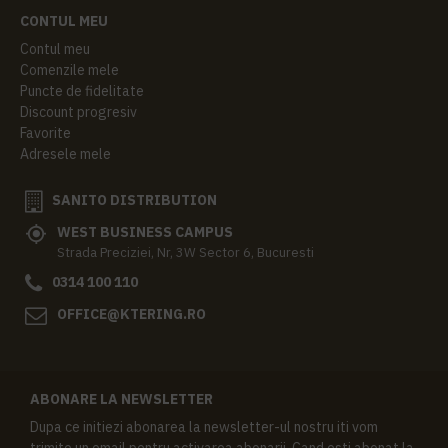
CONTUL MEU
Contul meu
Comenzile mele
Puncte de fidelitate
Discount progresiv
Favorite
Adresele mele
SANITO DISTRIBUTION
WEST BUSINESS CAMPUS
Strada Preciziei, Nr, 3W Sector 6, Bucuresti
0314 100 110
OFFICE@KTERING.RO
ABONARE LA NEWSLETTER
Dupa ce initiezi abonarea la newsletter-ul nostru iti vom
trimite un email pentru activarea abonarii. Cand esti abonat la