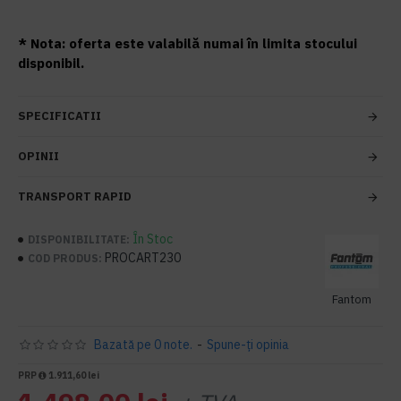
* Nota: oferta este valabilă numai în limita stocului
disponibil.
SPECIFICATII
OPINII
TRANSPORT RAPID
În Stoc
DISPONIBILITATE:
PROCART230
COD PRODUS:
Fantom
Bazată pe 0 note.
-
Spune-ţi opinia
PRP
1.911,60 lei