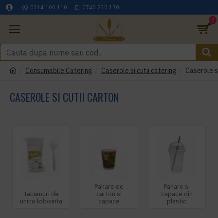
0314 100 110
0740 230 170
0
Consumabile Catering
Caserole si cutii catering
Caserole si
CASEROLE SI CUTII CARTON
Pahare de
Pahare si
Tacamuri de
carton si
capace din
unica folosinta
capace
plastic