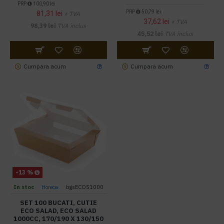
PRP
100,90 lei
PRP
50,79 lei
81,31 lei
+ TVA
37,62 lei
+ TVA
98,39 lei
TVA inclus
45,52 lei
TVA inclus
Cumpara acum
Cumpara acum
-13 %
In stoc
Horeca
bgsECOS1000
SET 100 BUCATI, CUTIE
ECO SALAD, ECO SALAD
1000CC, 170/190 X 130/150