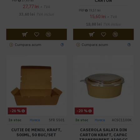
CARTON
PRP
37,49 lei
27,77 lei
+ TVA
PRP
19,51 lei
33,60 lei
TVA inclus
15,60 lei
+ TVA
18,88 lei
TVA inclus
Cumpara acum
Cumpara acum
-26 %
-20 %
In stoc
Horeca
SFR 5501
In stoc
Horeca
ACSC1100K
CUTIE DE MENIU, KRAFT,
CASEROLA SALATA DIN
500ML, 50 BUC/SET
CARTON KRAFT, CAPAC
TRANSPARENT, 1100 CC