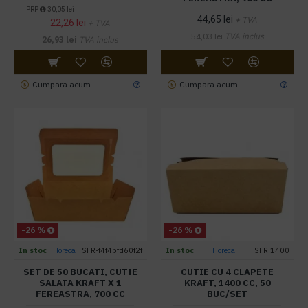
PRP
30,05 lei
44,65 lei
+ TVA
22,26 lei
+ TVA
54,03 lei
TVA inclus
26,93 lei
TVA inclus
Cumpara acum
Cumpara acum
-26 %
-26 %
In stoc
Horeca
SFR-f4f4bfd60f2f
In stoc
Horeca
SFR 1400
SET DE 50 BUCATI, CUTIE
CUTIE CU 4 CLAPETE
SALATA KRAFT X 1
KRAFT, 1400 CC, 50
FEREASTRA, 700 CC
BUC/SET