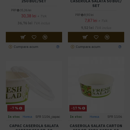
250 BUC/SET
CASEROLA SALATA 50 BUC/
SET
PRP
35,36 lei
PRP
8,90 lei
30,38 lei
+ TVA
7,87 lei
+ TVA
36,76 lei
TVA inclus
9,52 lei
TVA inclus
Cumpara acum
Cumpara acum
-7 %
-17 %
In stoc
Horeca
SFR 1106_capac
In stoc
Horeca
SFR 1106
CAPAC CASEROLA SALATA
CASEROLA SALATA CARTON