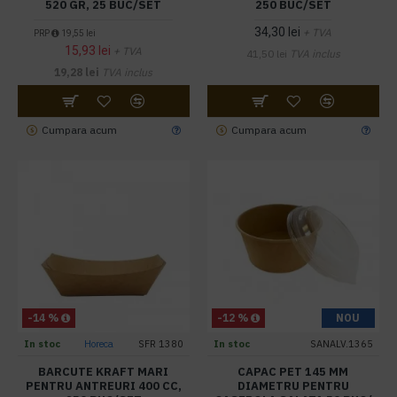
520 GR, 25 BUC/SET
250 BUC/SET
34,30 lei
+ TVA
PRP
19,55 lei
15,93 lei
+ TVA
41,50 lei
TVA inclus
19,28 lei
TVA inclus
Cumpara acum
Cumpara acum
-14 %
-12 %
NOU
In stoc
Horeca
SFR 1380
In stoc
SANALV.1365
BARCUTE KRAFT MARI
CAPAC PET 145 MM
PENTRU ANTREURI 400 CC,
DIAMETRU PENTRU