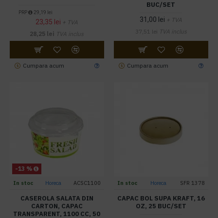
BUC/SET
PRP
29,19 lei
31,00 lei
+ TVA
23,35 lei
+ TVA
37,51 lei
TVA inclus
28,25 lei
TVA inclus
Cumpara acum
Cumpara acum
-13 %
In stoc
Horeca
ACSC1100
In stoc
Horeca
SFR 1378
CASEROLA SALATA DIN
CAPAC BOL SUPA KRAFT, 16
CARTON, CAPAC
OZ, 25 BUC/SET
TRANSPARENT, 1100 CC, 50