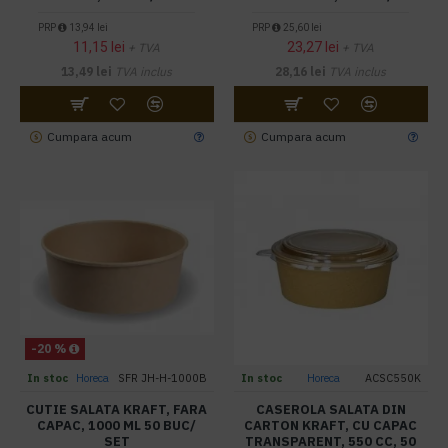
PRP
13,94 lei
PRP
25,60 lei
11,15 lei
23,27 lei
+ TVA
+ TVA
13,49 lei
TVA inclus
28,16 lei
TVA inclus
Cumpara acum
Cumpara acum
-20 %
In stoc
Horeca
SFR JH-H-1000B
In stoc
Horeca
ACSC550K
CUTIE SALATA KRAFT, FARA
CASEROLA SALATA DIN
CAPAC, 1000 ML 50 BUC/
CARTON KRAFT, CU CAPAC
SET
TRANSPARENT, 550 CC, 50