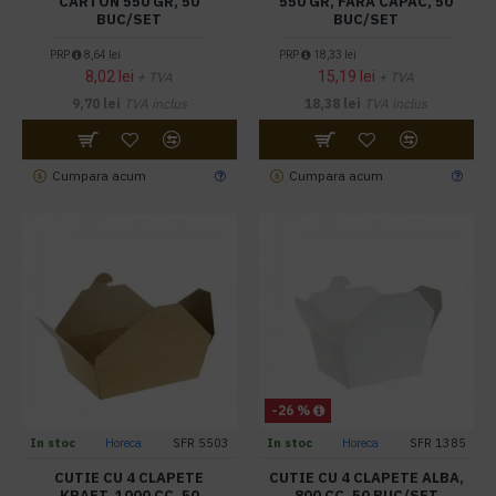
CARTON 550 GR, 50
550 GR, FARA CAPAC, 50
BUC/SET
BUC/SET
PRP
8,64 lei
PRP
18,33 lei
8,02 lei
15,19 lei
+ TVA
+ TVA
9,70 lei
TVA inclus
18,38 lei
TVA inclus
Cumpara acum
Cumpara acum
-26 %
In stoc
Horeca
SFR 5503
In stoc
Horeca
SFR 1385
CUTIE CU 4 CLAPETE
CUTIE CU 4 CLAPETE ALBA,
KRAFT, 1000 CC, 50
800 CC, 50 BUC/SET