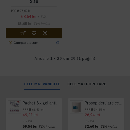
X 50
PRP
78,62 lei
68,64 lei
+ TVA
83,05 lei
TVA inclus
Cumpara acum
Afişare 1 - 29 din 29 (1 pagini)
CELE MAI VANDUTE
CELE MAI POPULARE
Pachet 5 x gel antibacterian 50ml si 3 x Servetele antibacteriene 48 buc Hygienium
Prosop derulare centrala 1 pliu, 300 m Tork
PRP
66,43 lei
PRP
34,65 lei
49,21 lei
26,94 lei
+ TVA
+ TVA
59,54 lei
TVA inclus
32,60 lei
TVA inclus