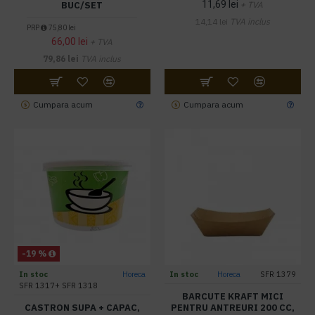
11,69 lei
BUC/SET
+ TVA
14,14 lei
TVA inclus
PRP
75,80 lei
66,00 lei
+ TVA
79,86 lei
TVA inclus
Cumpara acum
Cumpara acum
-19 %
In stoc
Horeca
In stoc
Horeca
SFR 1379
SFR 1317+ SFR 1318
BARCUTE KRAFT MICI
CASTRON SUPA + CAPAC,
PENTRU ANTREURI 200 CC,