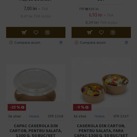
7,00 lei
+ TVA
PRP
8,84 lei
6,93 lei
+ TVA
8,47 lei
TVA inclus
8,39 lei
TVA inclus
Cumpara acum
Cumpara acum
-20 %
-9 %
In stoc
Horeca
SFR 1368
In stoc
Horeca
SFR 1367
CAPAC CASEROLA DIN
CASEROLA DIN CARTON,
CARTON, PENTRU SALATA,
PENTRU SALATA, FARA
1300 G, 50 BUC/SET
CAPAC 1300 G, 50 BUC/SET