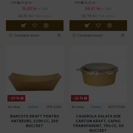
PRP
49,68 lei
PRP
92,35 lei
36,80 lei
68,41 lei
+ TVA
+ TVA
44,53 lei
TVA inclus
82,78 lei
TVA inclus
Cumpara acum
Cumpara acum
-19 %
-26 %
In stoc
Horeca
SFR 1382
In stoc
Horeca
ACSC750K
BARCUTE KRAFT PENTRU
CASEROLA SALATA DIN
ANTREURI, 1200 CC, 250
CARTON KRAFT, CAPAC
BUC/SET
TRANSPARENT, 750 CC, 50
BUC/SET