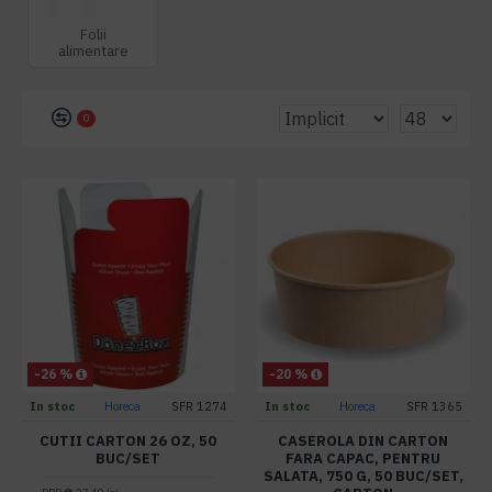
Folii
alimentare
0
-26 %
-20 %
In stoc
Horeca
SFR 1274
In stoc
Horeca
SFR 1365
CUTII CARTON 26 OZ, 50
CASEROLA DIN CARTON
BUC/SET
FARA CAPAC, PENTRU
SALATA, 750 G, 50 BUC/SET,