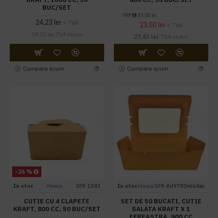
BUC/SET
PRP
31,05 lei
24,23 lei
+ TVA
23,00 lei
+ TVA
29,32 lei
TVA inclus
27,83 lei
TVA inclus
Cumpara acum
Cumpara acum
-26 %
In stoc
Horeca
SFR 1383
In stoc
Horeca
SFR-8d9780e6b8ac
CUTIE CU 4 CLAPETE
SET DE 50 BUCATI, CUTIE
KRAFT, 800 CC, 50 BUC/SET
SALATA KRAFT X 1
FEREASTRA, 900 CC