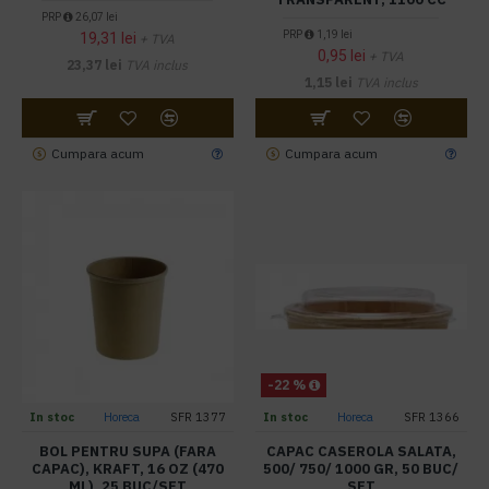
PRP
26,07 lei
PRP
1,19 lei
19,31 lei
+ TVA
0,95 lei
+ TVA
23,37 lei
TVA inclus
1,15 lei
TVA inclus
Cumpara acum
Cumpara acum
-22 %
In stoc
Horeca
SFR 1377
In stoc
Horeca
SFR 1366
BOL PENTRU SUPA (FARA
CAPAC CASEROLA SALATA,
CAPAC), KRAFT, 16 OZ (470
500/ 750/ 1000 GR, 50 BUC/
ML), 25 BUC/SET
SET