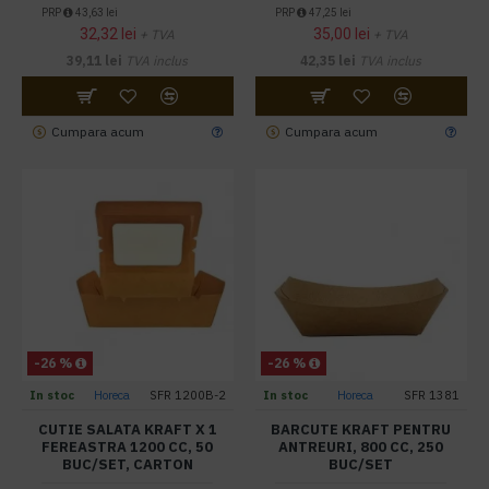
PRP
43,63 lei
PRP
47,25 lei
32,32 lei
35,00 lei
+ TVA
+ TVA
39,11 lei
TVA inclus
42,35 lei
TVA inclus
Cumpara acum
Cumpara acum
-26 %
-26 %
In stoc
Horeca
SFR 1200B-2
In stoc
Horeca
SFR 1381
CUTIE SALATA KRAFT X 1
BARCUTE KRAFT PENTRU
FEREASTRA 1200 CC, 50
ANTREURI, 800 CC, 250
BUC/SET, CARTON
BUC/SET