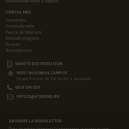
Solutionarea online a litigiilor
CONTUL MEU
Contul meu
Comenzile mele
Puncte de fidelitate
Discount progresiv
Favorite
Adresele mele
SANITO DISTRIBUTION
WEST BUSINESS CAMPUS
Strada Preciziei, Nr, 3W Sector 6, Bucuresti
0314 100 110
OFFICE@KTERING.RO
ABONARE LA NEWSLETTER
Dupa ce initiezi abonarea la newsletter-ul nostru iti vom