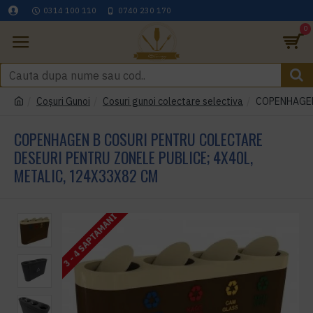
0314 100 110
0740 230 170
0
Coşuri Gunoi
Cosuri gunoi colectare selectiva
COPENHAGEN B
COPENHAGEN B COSURI PENTRU COLECTARE
DESEURI PENTRU ZONELE PUBLICE; 4X40L,
METALIC, 124X33X82 CM
3 - 4 SAPTAMANI