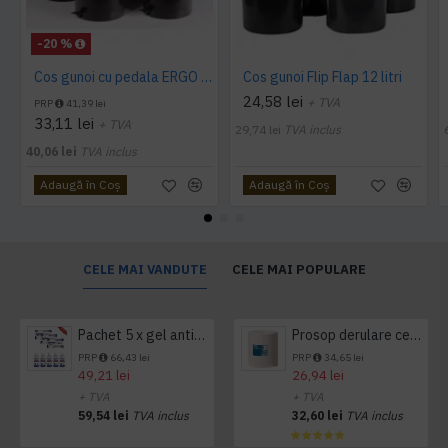
-20 %
Cos gunoi cu pedala ERGO - 10 litri
Cos gunoi Flip Flap 12 litri
24,58 lei
+ TVA
PRP
41,39 lei
33,11 lei
+ TVA
29,74 lei
TVA inclus
40,06 lei
TVA inclus
Adaugă în Coş
Adaugă în Coş
CELE MAI VANDUTE
CELE MAI POPULARE
Pachet 5 x gel antibacterian 50ml si 3 x Servetele antibacteriene 48 buc Hygienium
Prosop derulare centrala 1 pliu, 300 m Tork
PRP
66,43 lei
PRP
34,65 lei
49,21 lei
26,94 lei
+ TVA
+ TVA
59,54 lei
TVA inclus
32,60 lei
TVA inclus