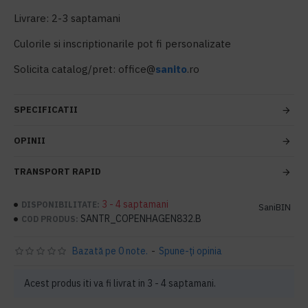
Livrare: 2-3 saptamani
Culorile si inscriptionarile pot fi personalizate
Solicita catalog/pret: office@
sanito
.ro
SPECIFICATII
OPINII
TRANSPORT RAPID
3 - 4 saptamani
DISPONIBILITATE:
SaniBIN
SANTR_COPENHAGEN832.B
COD PRODUS:
Bazată pe 0 note.
-
Spune-ţi opinia
Acest produs iti va fi livrat in 3 - 4 saptamani.