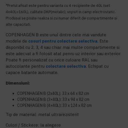
*Pretul afisat este pentru varianta cu 4 recipiente de 40L (set
4x40L=160L), calitate DKP(metalic), vopsit in camp electrostatic.
Produsul se poate realiza si cu numar diferit de compartimente si
alte capacitati.
COPENHAGEN B este unul dintre cele mai vandute
modele de
cosuri pentru colectare selectiva
. Este
disponibil cu 2, 3, 4 sau chiar mai multe compartimente si
este adecvat a fi folosit atat penru uz interior sau exterior.
Poate fi personalizat cu orice culoare RAL sau
autocolante pentru
colectare selectiva
. Echipat cu
capace batante automate.
Dimensiuni:
COPENHAGEN B (2x40L): 33 x 64 x 82 cm
COPENHAGEN B (3×40L): 33 x 94 x 82 cm
COPENHAGEN B (4×40L): 33 x 124 x 82 cm
Tip de material: metal ultrarezistent
Culori / Stickere: la alegere