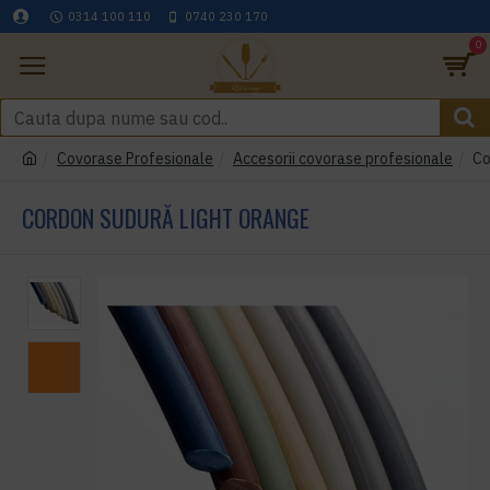
0314 100 110
0740 230 170
0
Covorase Profesionale
Accesorii covorase profesionale
Co
CORDON SUDURĂ LIGHT ORANGE