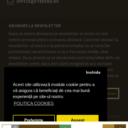
OFFICE@KTERING.RO
ABONARE LA NEWSLETTER
Dupa ce initiezi abonarea la newsletter-ul nostru iti vom
trimite un email pentru activarea abonarii. Cand esti abonat la
newsletter-ul nostru o sa primesti emailuri cu un caracter
promotional sau informativ si cu o frecventa medie, chiar
redusa. Daca doresti sa te dezabonezi poti urma linkul dintr-un
newsletter primit, daca esti client inregistrat ai o sectiune
speciala in contul tau in acest scop, si de asemenea ne poti
Inchide
contacta oricand pe email pentru orice intrebari sau cerinte cu
privire la datele tale personale.
Acest site utilizează module cookie pentru a
vă asigura că beneficiați de cea mai bună
Abonare
experiență pe site-ul nostru
POLITICA COOKIES
© 2019 Ktering.ro , Toate drepturile rezervate
Preferinte
Accept