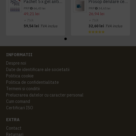
Pachet 5 x gel antibacterian 50ml si 3 x Servetele antibacteriene 48 buc Hygienium
Prosop derulare centrala 1 pliu, 300 m Tork
PRP
66,43 lei
PRP
34,65 lei
49,21 lei
26,94 lei
+ TVA
+ TVA
59,54 lei
TVA inclus
32,60 lei
TVA inclus
INFORMATII
Despre noi
Date de identificare ale societatii
Politica cookie
Politica de confidentialitate
Termeni si conditii
Prelucrarea datelor cu caracter personal
Cum comand
Certificari ISO
EXTRA
Contact
Returnari