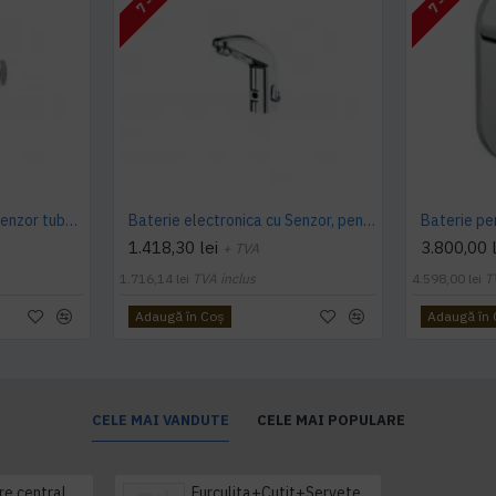
Baterie electronica cu Senzor tubulara pentru lavoar, montare pe perete, 6 V, fara mixer, material Cromat, Idral
Baterie electronica cu Senzor, pentru lavoar Idral ONE, cu mixer pentru apa, Idral
1.418,30 lei
3.800,00 l
+ TVA
1.716,14 lei
TVA inclus
4.598,00 lei
T
Adaugă în Coş
Adaugă în
CELE MAI VANDUTE
CELE MAI POPULARE
Prosop derulare centrala 1 pliu, 300 m Tork
Furculita+Cutit+Servetel 100buc/set