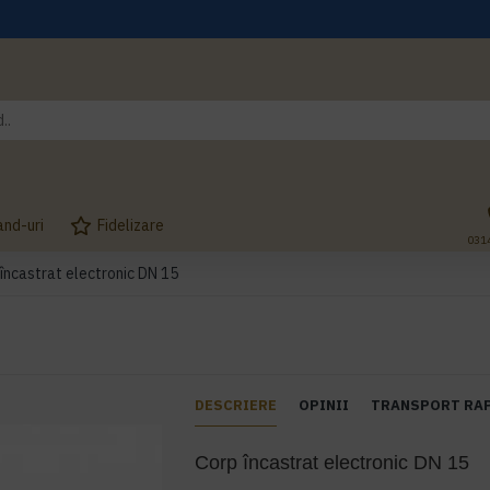
and-uri
Fidelizare
031
încastrat electronic DN 15
DESCRIERE
OPINII
TRANSPORT RA
Corp încastrat electronic DN 15