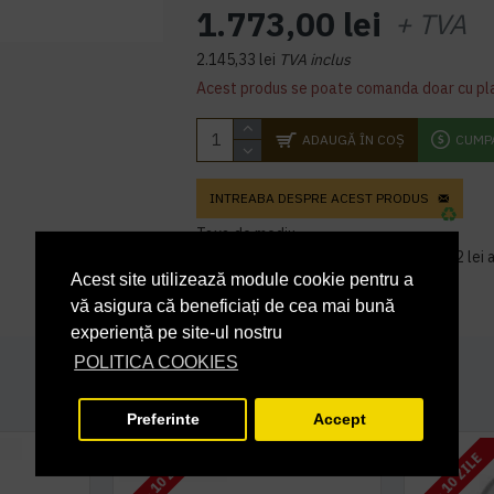
1.773,00 lei
+ TVA
2.145,33 lei
TVA inclus
Acest produs se poate comanda doar cu pl
ADAUGĂ ÎN COŞ
CUMP
INTREABA DESPRE ACEST PRODUS
Taxa de mediu
Pretul produsului include costul de 1,82 lei a
eliminarii DEEE.
Acest site utilizează module cookie pentru a
vă asigura că beneficiați de cea mai bună
experiență pe site-ul nostru
POLITICA COOKIES
Preferinte
Accept
7 - 10 ZILE
7 - 10 ZILE