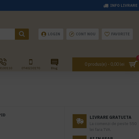
INFO LIVRARE
LOGIN
CONT NOU
FAVORITE
0 produs(e) - 0,00 lei
4100110
0740230170
Blog
PID
LIVRARE GRATUITA
La comenzi de peste 550
lei fara TVA.
SI IN SEAP