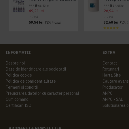
PRP
66,43 lei
PRP
34,65 lei
49,21 lei
26,94 lei
+ TVA
+ TVA
59,54 lei
TVA inclus
32,60 lei
TVA i
INFORMATII
EXTRA
Despre noi
Contact
Date de identificare ale societatii
Returnari
Politica cookie
Harta Site
Politica de confidentialitate
Cautare avans
Termeni si conditii
Producatori
Prelucrarea datelor cu caracter personal
ANPC
Cum comand
ANPC - SAL
Certificari ISO
Solutionarea onl
ABONARE LA NEWSLETTER