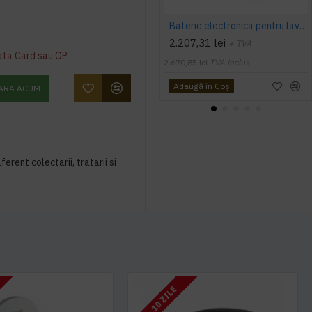
Baterie electronica pentru lavoar Presto SENSAO 6100 - Wall mounted valve 230V, Presto
2.207,31 lei
+ TVA
ata Card sau OP
2.670,85 lei
TVA inclus
Adaugă în Coş
ARA ACUM
ferent colectarii, tratarii si
7 - 10 ZILE