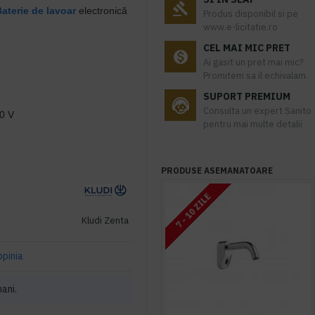
aterie de lavoar
electronică
Produs disponibil si pe
www.e-licitatie.ro
CEL MAI MIC PRET
Ai gasit un pret mai mic?
Promitem sa il echivalam.
SUPORT PREMIUM
Consulta un expert Sanito
30 V
pentru mai multe detalii
PRODUSE ASEMANATOARE
7 - 10 ZILE
Kludi Zenta
opinia
mani.