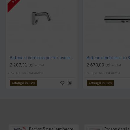
Baterie electronica pentru lavoar Presto SENSAO 6100 - Wall mounted valve 230V, Presto
2.207,31 lei
2.670,00 lei
+ TVA
+ TVA
2.670,85 lei
TVA inclus
3.230,70 lei
TVA inclus
Adaugă în Coş
Adaugă în Coş
Pachet 5 x gel antibacterian 50ml si 3 x Servetele antibacteriene 48 buc Hygienium