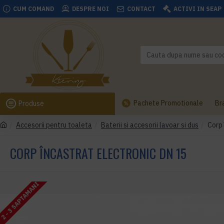
CUM COMAND
DESPRE NOI
CONTACT
ACTIVI IN SEAP
Pachete Promotionale
Br
Produse
Accesorii pentru toaleta
Baterii si accesorii lavoar si dus
Corp 
CORP ÎNCASTRAT ELECTRONIC DN 15
2 - 3 SAPTAMANI