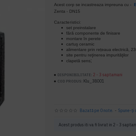
Acest corp se incastreaza impreuna cu -
B
Zenta - DN15
Caracteristici:
set preinstalare
fără componente de finisare
montare în perete
cartuş ceramic
alimentare prin rețeaua electrică, 2
site pentru reţinerea impurităţilor
;
clapetă sens
2 - 3 saptamani
DISPONIBILITATE:
Klu_38001
COD PRODUS:
Bazată pe 0 note.
-
Spune-ţi 
Acest produs iti va fi livrat in 2 - 3 sapta