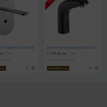
Baterie pentru chiuveta cu fotocelula incorporata si gura de scurgere
Baterie cu senzor pentru lavoar, Idral One
ei
1.574,46 lei
+ TVA
+ TVA
VA inclus
1.905,10 lei
TVA inclus
 Coş
Adaugă în Coş