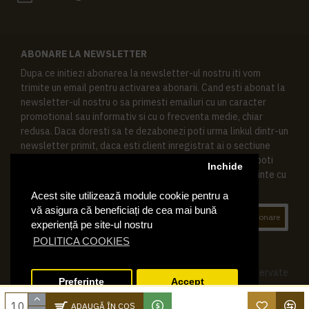
ABONARE LA NEWSLETTER
Dupa ce initiezi abonarea la newsletter-ul nostru iti vom
trimite un email pentru activarea abonarii. Cand esti abonat la
newsletter-ul nostru o sa primesti emailuri cu un caracter
promotional sau informativ si cu o frecventa medie, chiar
redusa. Daca doresti sa te dezabonezi poti urma linkul dintr-un
newsletter primit, daca esti client inregistrat ai o sectiune
speciala in contul tau in acest scop, si de asemenea ne poti
Inchide
contacta oricand pe email pentru orice intrebari sau cerinte cu
privire la datele tale personale.
Acest site utilizează module cookie pentru a
vă asigura că beneficiați de cea mai bună
Abonare
experiență pe site-ul nostru
POLITICA COOKIES
© 2019 Ktering.ro , Toate drepturile rezervate
Preferinte
Accept
ADAUGĂ ÎN COŞ