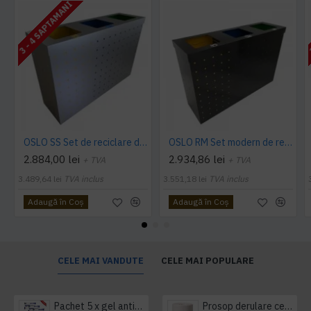
3 - 4 SAPTAMANI
OSLO SS Set de reciclare din otel inoxidabil cu mai multe compartimente
OSLO RM Set modern de reciclare cu 3x60L compartimente, 84 x 28 x 73 cm
2.884,00 lei
2.934,86 lei
+ TVA
+ TVA
3.489,64 lei
TVA inclus
3.551,18 lei
TVA inclus
Adaugă în Coş
Adaugă în Coş
CELE MAI VANDUTE
CELE MAI POPULARE
Pachet 5 x gel antibacterian 50ml si 3 x Servetele antibacteriene 48 buc Hygienium
Prosop derulare centrala 1 pliu, 300 m Tork