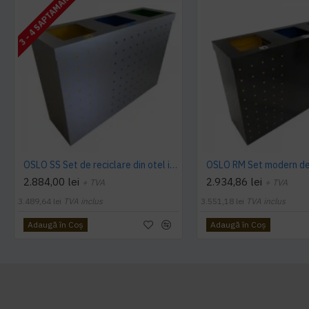
3 - 4 SAPTAMANI
OSLO SS Set de reciclare din otel inoxidabil cu mai multe compartimente
2.884,00 lei
2.934,86 lei
+ TVA
+ TVA
3.489,64 lei
TVA inclus
3.551,18 lei
TVA inclus
Adaugă în Coş
Adaugă în Coş