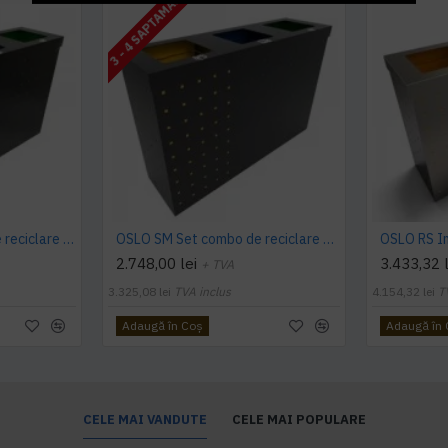
3 - 4 SAPTAMANI
OSLO RM Set modern de reciclare cu 3x60L compartimente, 84 x 28 x 73 cm
OSLO SM Set combo de reciclare din metal cu design modern
2.748,00 lei
3.433,32 l
+ TVA
3.325,08 lei
TVA inclus
4.154,32 lei
T
Adaugă în Coş
Adaugă în
CELE MAI VANDUTE
CELE MAI POPULARE