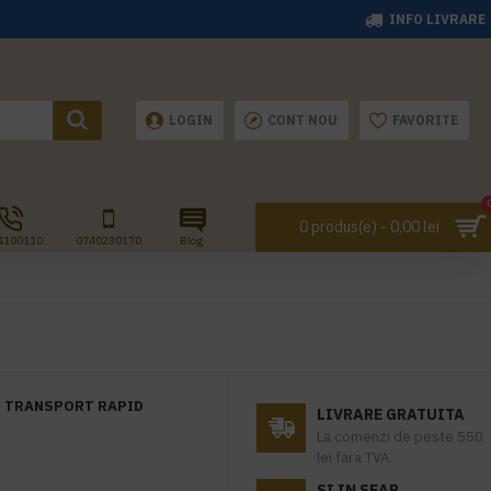
INFO LIVRARE
LOGIN
CONT NOU
FAVORITE
0 produs(e) - 0,00 lei
4100110
0740230170
Blog
TRANSPORT RAPID
LIVRARE GRATUITA
La comenzi de peste 550
lei fara TVA.
SI IN SEAP