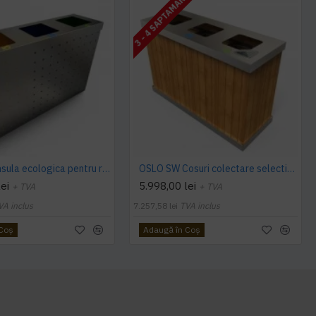
3 - 4 SAPTAMANI
OSLO RS Insula ecologica pentru reciclare din otel inoxidabil
OSLO SW Cosuri colectare selectiva pentru exterior din otel + lemn
ei
5.998,00 lei
+ TVA
+ TVA
VA inclus
7.257,58 lei
TVA inclus
 Coş
Adaugă în Coş