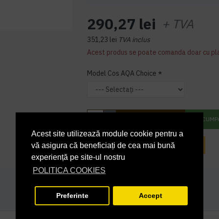
290,27 lei
+ TVA
351,23 lei
TVA inclus
Acest produs se poate comanda doar cu pl
Model Cos AQA Choice
ADAUGĂ ÎN COŞ
CUMP
Acest site utilizează module cookie pentru a
INTREABA DESPRE ACEST PRODUS
vă asigura că beneficiați de cea mai bună
experiență pe site-ul nostru
POLITICA COOKIES
Preferinte
Accept