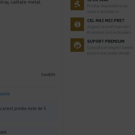
traj, calitate metal.
Produs disponibil si pe
www.e-licitatie.ro
CEL MAI MIC PRET
Ai gasit un pret mai mic?
Promitem sa il echivalam.
SUPORT PREMIUM
Consulta un expert Sanito
pentru mai multe detalii
SaniBIN
opinia
 acest produs este de 5
mani.