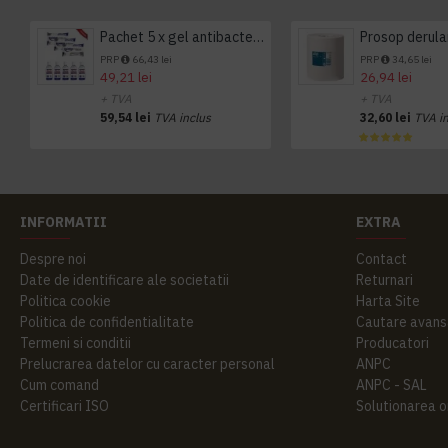
Pachet 5 x gel antibacterian 50ml si 3 x Servetele antibacteriene 48 buc Hygienium
PRP
66,43 lei
PRP
34,65 lei
49,21 lei
26,94 lei
+ TVA
+ TVA
59,54 lei
TVA inclus
32,60 lei
TVA i
INFORMATII
EXTRA
Despre noi
Contact
Date de identificare ale societatii
Returnari
Politica cookie
Harta Site
Politica de confidentialitate
Cautare avans
Termeni si conditii
Producatori
Prelucrarea datelor cu caracter personal
ANPC
Cum comand
ANPC - SAL
Certificari ISO
Solutionarea onl