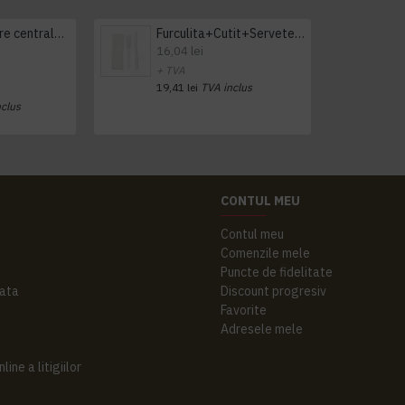
Prosop derulare centrala 1 pliu, 300 m Tork
Furculita+Cutit+Servetel 100buc/set
16,04 lei
+ TVA
19,41 lei
TVA inclus
nclus
CONTUL MEU
Contul meu
Comenzile mele
Puncte de fidelitate
ata
Discount progresiv
Favorite
Adresele mele
ine a litigiilor