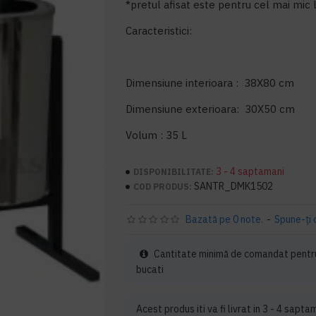
*pretul afisat este pentru cel mai mic li
Caracteristici:
Dimensiune interioara : 38X80 cm
Dimensiune exterioara: 30X50 cm
Volum : 35 L
3 - 4 saptamani
DISPONIBILITATE:
SANTR_DMK1502
COD PRODUS:
Bazată pe 0 note.
-
Spune-ţi 
Cantitate minimă de comandat pentru
bucati
Acest produs iti va fi livrat in 3 - 4 sapta