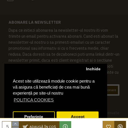
ABONARE LA NEWSLETTER
Dupa ce initiezi abonarea la newsletter-ul nostru iti vom
trimite un email pentru activarea abonarii. Cand esti abonat la
newsletter-ul nostru o sa primesti emailuri cu un caracter
promotional sau informativ si cu o frecventa medie, chiar
redusa. Daca doresti sa te dezabonezi poti urma linkul dintr-un
newsletter primit, daca esti client inregistrat ai o sectiune
speciala in contul tau in acest scop, si de asemenea ne poti
Inchide
contacta oricand pe email pentru orice intrebari sau cerinte cu
privire la datele tale personale.
Acest site utilizează module cookie pentru a
vă asigura că beneficiați de cea mai bună
Abonare
experiență pe site-ul nostru
POLITICA COOKIES
© 2019 Ktering.ro , Toate drepturile rezervate
Preferinte
Accept
ADAUGĂ ÎN COŞ