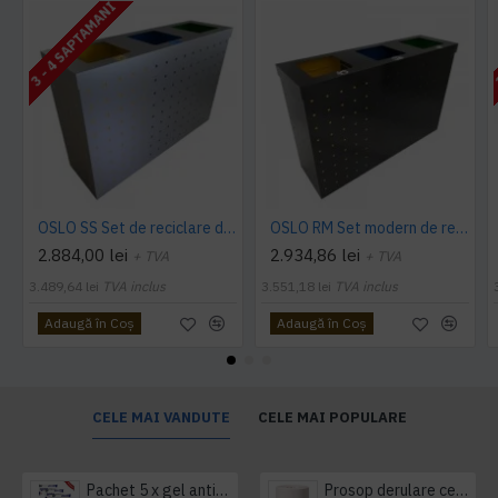
3 - 4 SAPTAMANI
OSLO SS Set de reciclare din otel inoxidabil cu mai multe compartimente
OSLO RM Set modern de reciclare cu 3x60L compartimente, 84 x 28 x 73 cm
2.884,00 lei
2.934,86 lei
+ TVA
+ TVA
3.489,64 lei
TVA inclus
3.551,18 lei
TVA inclus
Adaugă în Coş
Adaugă în Coş
CELE MAI VANDUTE
CELE MAI POPULARE
Pachet 5 x gel antibacterian 50ml si 3 x Servetele antibacteriene 48 buc Hygienium
Prosop derulare centrala 1 pliu, 300 m Tork