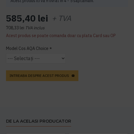
Acest produs iti va fi livrat in 4 - 5 saptamani.
585,40 lei
+ TVA
708,33 lei
TVA inclus
Acest produs se poate comanda doar cu plata Card sau OP
Model Cos AQA Choice
INTREABA DESPRE ACEST PRODUS
DE LA ACELASI PRODUCATOR