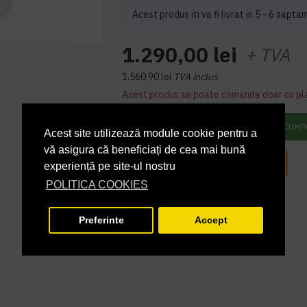
Acest produs iti va fi livrat in 5 - 6 sapta
1.290,00 lei
+ TVA
1.560,90 lei
TVA inclus
Acest produs se poate comanda doar cu pl
ADAUGĂ ÎN COŞ
CUMP
Acest site utilizează module cookie pentru a
vă asigura că beneficiați de cea mai bună
INTREABA DESPRE ACEST PRODUS
experiență pe site-ul nostru
POLITICA COOKIES
Preferinte
Accept