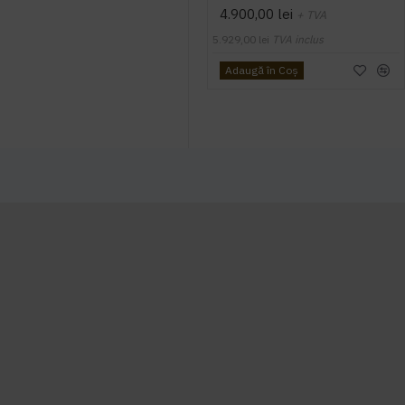
4.900,00 lei
+ TVA
5.929,00 lei
TVA inclus
Adaugă în Coş