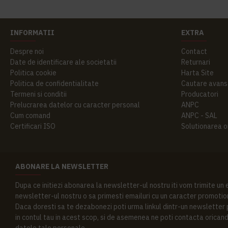
INFORMATII
EXTRA
Despre noi
Contact
Date de identificare ale societatii
Returnari
Politica cookie
Harta Site
Politica de confidentialitate
Cautare avans
Termeni si conditii
Producatori
Prelucrarea datelor cu caracter personal
ANPC
Cum comand
ANPC - SAL
Certificari ISO
Solutionarea onl
ABONARE LA NEWSLETTER
Dupa ce initiezi abonarea la newsletter-ul nostru iti vom trimite un
newsletter-ul nostru o sa primesti emailuri cu un caracter promotion
Daca doresti sa te dezabonezi poti urma linkul dintr-un newsletter pr
in contul tau in acest scop, si de asemenea ne poti contacta oricand 