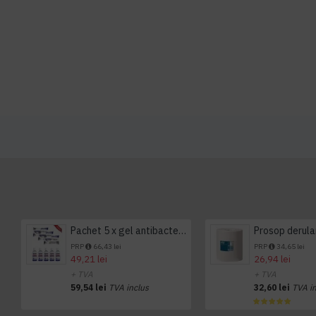
Pachet 5 x gel antibacterian 50ml si 3 x Servetele antibacteriene 48 buc Hygienium
PRP
66,43 lei
PRP
34,65 lei
49,21 lei
26,94 lei
+ TVA
+ TVA
59,54 lei
TVA inclus
32,60 lei
TVA i