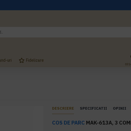
and-uri
Fidelizare
031
E
DESCRIERE
SPECIFICATII
OPINII
COS DE PARC
MAK-613A, 3 CO