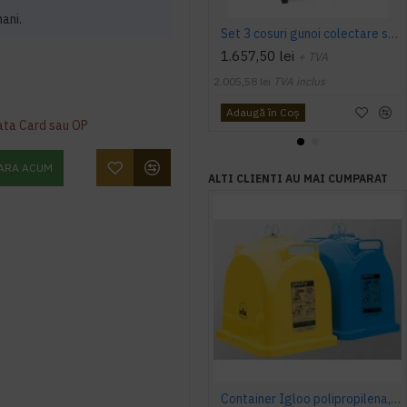
mani.
Set 3 cosuri gunoi colectare selectiva, Metal, 26 L/ Recipient
1.657,50 lei
+ TVA
2.005,58 lei
TVA inclus
Adaugă în Coş
ata Card sau OP
ARA ACUM
ALTI CLIENTI AU MAI CUMPARAT
Container Igloo polipropilena, volum 1.5mc