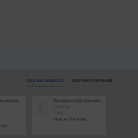
CELE MAI VANDUTE
CELE MAI POPULARE
Prosop derulare centrala 1 pliu, 300 m Tork
Furculita+Cutit+Servetel 100buc/set
16,04 lei
+ TVA
19,41 lei
TVA inclus
nclus