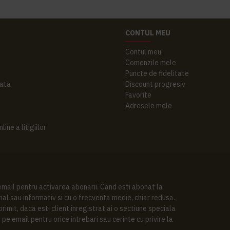
CONTUL MEU
Contul meu
Comenzile mele
Puncte de fidelitate
ata
Discount progresiv
Favorite
Adresele mele
ine a litigiilor
 email pentru activarea abonarii. Cand esti abonat la
al sau informativ si cu o frecventa medie, chiar redusa.
imit, daca esti client inregistrat ai o sectiune speciala
pe email pentru orice intrebari sau cerinte cu privire la