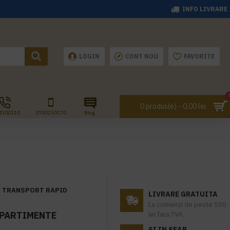
INFO LIVRARE
LOGIN
CONT NOU
FAVORITE
0 produs(e) - 0,00 lei
4100110
0740230170
Blog
TRANSPORT RAPID
LIVRARE GRATUITA
La comenzi de peste 550
MPARTIMENTE
lei fara TVA.
SI IN SEAP