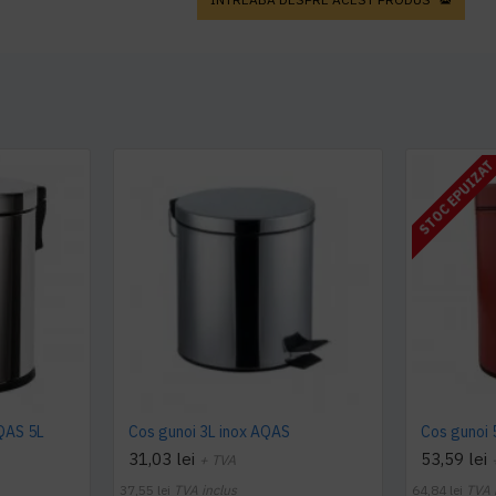
STOC EPUIZA
AQAS 5L
Cos gunoi 3L inox AQAS
Cos gunoi 
31,03 lei
53,59 lei
+ TVA
37,55 lei
TVA inclus
64,84 lei
TVA 