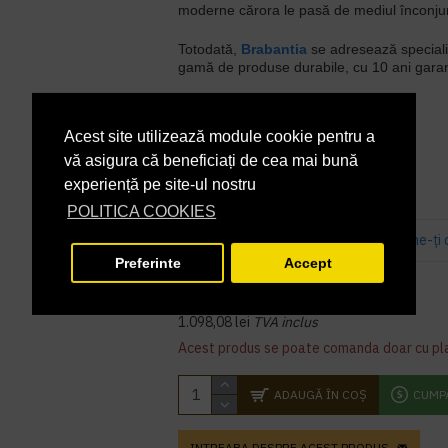
moderne cărora le pasă de mediul înconjur
Totodată,
Brabantia
se adresează speciali
gamă de produse durabile, cu 10 ani garan
În Stoc
DISPONIBILITATE:
Acest site utilizează module cookie pentru a
BRB211409
COD PRODUS:
vă asigura că beneficiați de cea mai bună
experiență pe site-ul nostru
POLITICA COOKIES
Bazată pe 0 note.
-
Spune-ţi 
Preferinte
Accept
907,50 lei
+ TVA
1.098,08 lei
TVA inclus
Acest produs se poate comanda doar cu pl
ADAUGĂ ÎN COŞ
CUMP
INTREABA DESPRE ACEST PRODUS