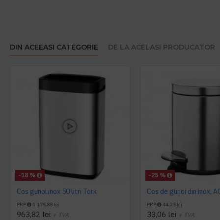
DIN ACEEASI CATEGORIE
DE LA ACELASI PRODUCATOR
-18 %
-25 %
Cos gunoi inox 50 litri Tork
Cos de gunoi din inox, 
PRP
1.175,88 lei
PRP
44,25 lei
963,82 lei
33,06 lei
+ TVA
+ TVA