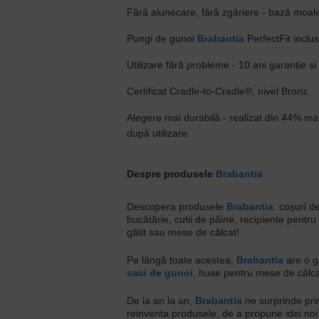
Fără alunecare, fără zgâriere - bază moal
Pungi de gunoi
Brabantia
PerfectFit inclu
Utilizare fără probleme - 10 ani garanție și
Certificat Cradle-to-Cradle®, nivel Bronz.
Alegere mai durabilă - realizat din 44% mate
după utilizare.
Despre produsele
Brabantia
Descopera produsele
Brabantia
: coșuri d
bucătărie, cutii de pâine, recipiente pentru 
gătit sau mese de călcat!
Pe lângă toate acestea,
Brabantia
are o g
saci de gunoi
, huse pentru mese de călcat
De la an la an,
Brabantia
ne surprinde pri
reinventa produsele, de a propune idei noi și 