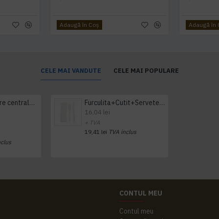
Adaugă în Coş
Adaugă în
CELE MAI VANDUTE
CELE MAI POPULARE
Prosop derulare centrala 1 pliu, 300 m Tork
Furculita+Cutit+Servetel 100buc/set
16,04 lei
+ TVA
19,41 lei
TVA inclus
nclus
CONTUL MEU
Contul meu