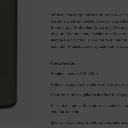
Vreti un coș de gunoi care să arate excelen
mare? Faceti cunoștință cu cosul cu pedala
frumusețe a Brabantiei. Acest coș XXL poa
deșeuri. Are un capac închidere soft, care 
atingere a piciorului și are mânere integra
ușurință. Proiectat cu dragoste pentru casa 
Caracteristici
:
Spațios - volum XXL (60L).
Neted - capac de închidere soft, operare u
Ușor de curățat - găleată interioară din pla
Eficient din punct de vedere al spatiului - 
sau într-un colț.
Igienic - fără vărsare datorită deschiderii so