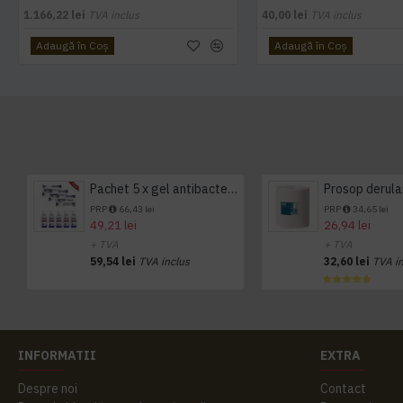
1.166,22 lei
TVA inclus
40,00 lei
TVA inclus
Adaugă în Coş
Adaugă în Coş
Pachet 5 x gel antibacterian 50ml si 3 x Servetele antibacteriene 48 buc Hygienium
PRP
66,43 lei
PRP
34,65 lei
49,21 lei
26,94 lei
+ TVA
+ TVA
59,54 lei
TVA inclus
32,60 lei
TVA i
INFORMATII
EXTRA
Despre noi
Contact