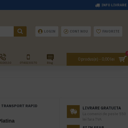
INFO LIVRARE
LOGIN
CONT NOU
FAVORITE
0 produs(e) - 0,00 lei
4100110
0740230170
Blog
TRANSPORT RAPID
LIVRARE GRATUITA
La comenzi de peste 550
lei fara TVA.
latina
SI IN SEAP