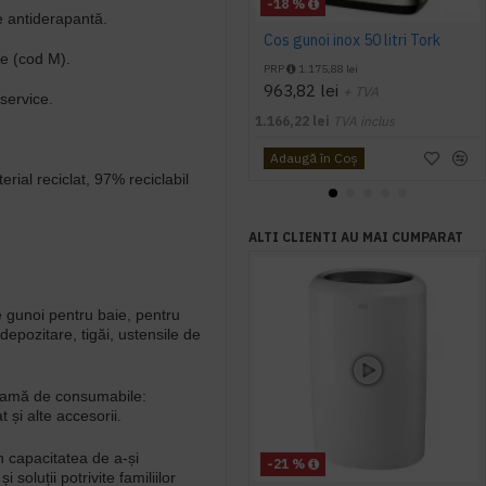
-18 %
e antiderapantă.
Cos gunoi inox 50 litri Tork
se (cod M).
PRP
1.175,88 lei
963,82 lei
+ TVA
 service.
1.166,22 lei
TVA inclus
Adaugă în Coş
rial reciclat, 97% reciclabil
ALTI CLIENTI AU MAI CUMPARAT
e gunoi pentru baie, pentru
depozitare, tigăi, ustensile de
amă de consumabile:
 și alte accesorii.
n capacitatea de a-și
-21 %
soluții potrivite familiilor