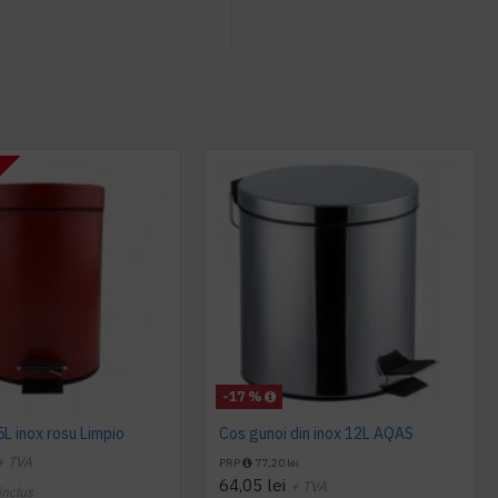
T
-17 %
5L inox rosu Limpio
Cos gunoi din inox 12L AQAS
+ TVA
PRP
77,20 lei
64,05 lei
+ TVA
inclus