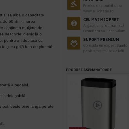
Produs disponibil si pe
www.e-licitatie.ro
t și să aibă o capacitate
CEL MAI MIC PRET
 Bo 60 litri - marea
Ai gasit un pret mai mic?
te conține o mulțime de
Promitem sa il echivalam.
se deschide igienic la o
SUPORT PREMIUM
te, pentru a-l deplasa cu
Consulta un expert Sanito
ta și cu grijă fata de planetă.
pentru mai multe detalii
PRODUSE ASEMANATOARE
șoară a pedalei.
stic detașabilă.
se potrivește bine langa perete
ft.