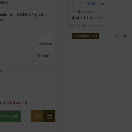
ător.
Cos Gunoi 50L Tork
PRP
575,00 lei
știlor din HORECA printr-o
454,14 lei
+ TVA
ție.
549,51 lei
TVA inclus
Adaugă în Coş
Brabantia
opinia
ata Card sau OP
ARA ACUM