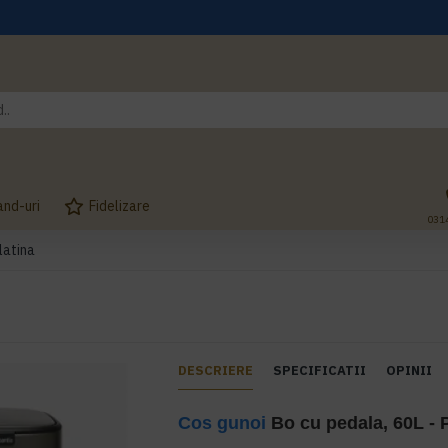
and-uri
Fidelizare
031
latina
DESCRIERE
SPECIFICATII
OPINII
Cos gunoi
Bo cu pedala, 60L - P