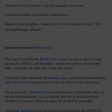
Utilizare fără probleme - 10 ani garanție și service.
Certificat Cradle-to-Cradle®, nivel Bronz.
Alegere mai durabilă - realizat din 41% material reciclat , 98%
reciclabil după utilizare.
Despre produsele
Brabantia
Descopera produsele
Brabantia
: coșuri de gunoi pentru baie,
pentru bucătărie, cutii de pâine, recipiente pentru depozitare,
tigăi, ustensile de gătit sau mese de călcat!
Pe lângă toate acestea,
Brabantia
are o gamă de consumabile:
saci de gunoi
, huse pentru mese de călcat și alte accesorii.
De la an la an,
Brabantia
ne surprinde prin capacitatea de a-și
reinventa produsele, de a propune idei noi și soluții potrivite
familiilor moderne cărora le pasă de mediul înconjurător.
Totodată,
Brabantia
se adresează specialiștilor din HORECA