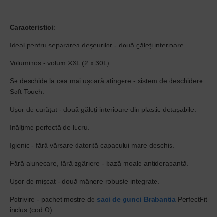
Caracteristici
:
Ideal pentru separarea deșeurilor - două găleți interioare.
Voluminos - volum XXL (2 x 30L).
Se deschide la cea mai ușoară atingere - sistem de deschidere
Soft Touch.
Ușor de curățat - două găleți interioare din plastic detașabile.
Inălțime perfectă de lucru.
Igienic - fără vărsare datorită capacului mare deschis.
Fără alunecare, fără zgâriere - bază moale antiderapantă.
Ușor de mișcat - două mânere robuste integrate.
Potrivire - pachet mostre de
saci de gunoi
Brabantia
PerfectFit
inclus (cod O).