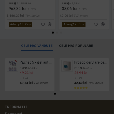
PRP
1.175,88 lei
PRP
44,25 lei
963,82 lei
33,06 lei
+ TVA
+ TVA
1.166,22 lei
TVA inclus
40,00 lei
TVA inclus
Adaugă în Coş
Adaugă în Coş
CELE MAI VANDUTE
CELE MAI POPULARE
Pachet 5 x gel antibacterian 50ml si 3 x Servetele antibacteriene 48 buc Hygienium
Prosop derulare centrala 1 pliu, 300 m Tork
PRP
66,43 lei
PRP
34,65 lei
49,21 lei
26,94 lei
+ TVA
+ TVA
59,54 lei
TVA inclus
32,60 lei
TVA inclus
INFORMATII
Despre noi