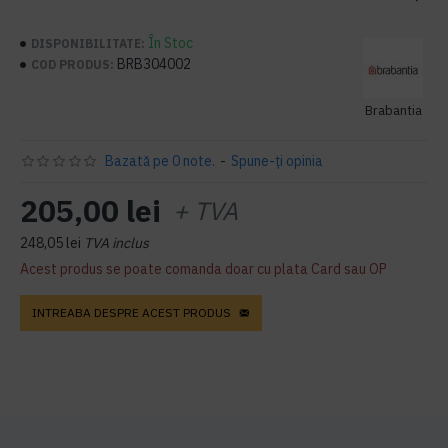
În Stoc
DISPONIBILITATE:
BRB304002
COD PRODUS:
Brabantia
Bazată pe 0 note.
-
Spune-ţi opinia
205,00 lei
+ TVA
248,05 lei
TVA inclus
Acest produs se poate comanda doar cu plata Card sau OP
INTREABA DESPRE ACEST PRODUS