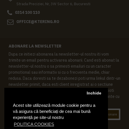
Strada Preciziei, Nr, 3W Sector 6, Bucuresti
0314 100 110
OFFICE@KTERING.RO
ABONARE LA NEWSLETTER
Dupa ce initiezi abonarea la newsletter-ul nostru iti vom
trimite un email pentru activarea abonarii. Cand esti abonat la
newsletter-ul nostru o sa primesti emailuri cu un caracter
promotional sau informativ si cu o frecventa medie, chiar
redusa. Daca doresti sa te dezabonezi poti urma linkul dintr-un
newsletter primit, daca esti client inregistrat ai o sectiune
speciala in contul tau in acest scop, si de asemenea ne poti
Inchide
contacta oricand pe email pentru orice intrebari sau cerinte cu
privire la datele tale personale.
Acest site utilizează module cookie pentru a
vă asigura că beneficiați de cea mai bună
Abonare
experiență pe site-ul nostru
POLITICA COOKIES