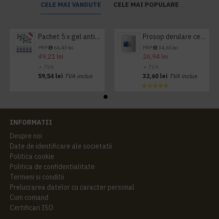
CELE MAI VANDUTE
CELE MAI POPULARE
Pachet 5 x gel antibacterian 50ml si 3 x Servetele antibacteriene 48 buc Hygienium
Prosop derulare centrala 1 pliu, 300 m Tork
PRP
66,43 lei
PRP
34,65 lei
49,21 lei
26,94 lei
+ TVA
+ TVA
59,54 lei
TVA inclus
32,60 lei
TVA inclus
INFORMATII
Despre noi
Date de identificare ale societatii
Politica cookie
Politica de confidentialitate
Termeni si conditii
Prelucrarea datelor cu caracter personal
Cum comand
Certificari ISO