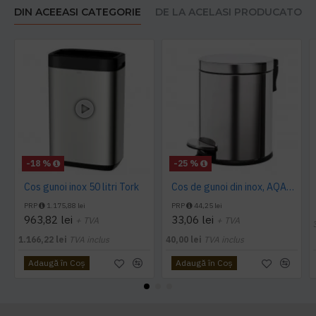
DIN ACEEASI CATEGORIE
DE LA ACELASI PRODUCATOR
-18 %
-25 %
Cos gunoi inox 50 litri Tork
Cos de gunoi din inox, AQAS 5L
PRP
1.175,88 lei
PRP
44,25 lei
963,82 lei
33,06 lei
+ TVA
+ TVA
1.166,22 lei
TVA inclus
40,00 lei
TVA inclus
Adaugă în Coş
Adaugă în Coş