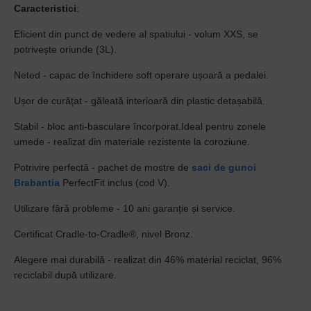
Caracteristici
:
Eficient din punct de vedere al spatiului - volum XXS, se
potrivește oriunde (3L).
Neted - capac de închidere soft operare ușoară a pedalei.
Ușor de curățat - găleată interioară din plastic detașabilă.
Stabil - bloc anti-basculare încorporat.Ideal pentru zonele
umede - realizat din materiale rezistente la coroziune.
Potrivire perfectă - pachet de mostre de
saci de gunoi
Brabantia
PerfectFit inclus (cod V).
Utilizare fără probleme - 10 ani garanție și service.
Certificat Cradle-to-Cradle®, nivel Bronz.
Alegere mai durabilă - realizat din 46% material reciclat, 96%
reciclabil după utilizare.