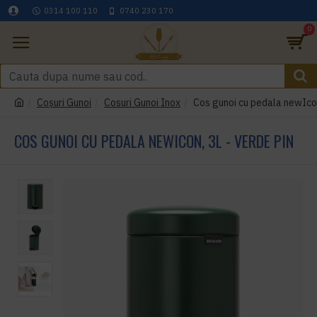
0314 100 110
0740 230 170
0
Coşuri Gunoi
Cosuri Gunoi Inox
Cos gunoi cu pedala newIcon
COS GUNOI CU PEDALA NEWICON, 3L - VERDE PIN