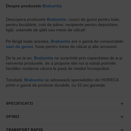
Despre produsele
Brabantia
Descopera produsele
Brabantia
: coșuri de gunoi pentru baie,
pentru bucătărie, cutii de pâine, recipiente pentru depozitare,
tigăi, ustensile de gătit sau mese de călcat!
Pe lângă toate acestea,
Brabantia
are o gamă de consumabile:
saci de gunoi
, huse pentru mese de călcat și alte accesorii.
De la an la an,
Brabantia
ne surprinde prin capacitatea de a-și
reinventa produsele, de a propune idei noi și soluții potrivite
familiilor moderne cărora le pasă de mediul înconjurător.
Totodată,
Brabantia
se adresează specialiștilor din HORECA
printr-o gamă de produse durabile, cu 10 ani garanție.
SPECIFICATII
OPINII
TRANSPORT RAPID