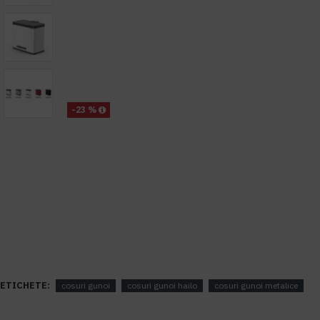
-23 %
ETICHETE:
cosuri gunoi
cosuri gunoi hailo
cosuri gunoi metalice