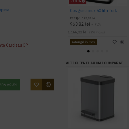
-18 %
opinia
Cos gunoi inox 50 litri Tork
PRP
1.175,88 lei
963,82 lei
+ TVA
1.166,22 lei
TVA inclus
Adaugă în Coş
ata Card sau OP
ALTI CLIENTI AU MAI CUMPARAT
ARA ACUM