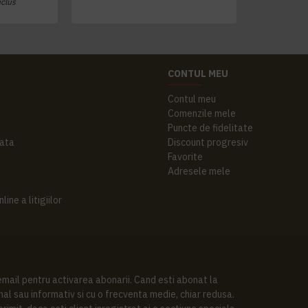
nclus
CONTUL MEU
Contul meu
Comenzile mele
Puncte de fidelitate
ata
Discount progresiv
Favorite
Adresele mele
ine a litigiilor
 email pentru activarea abonarii. Cand esti abonat la
al sau informativ si cu o frecventa medie, chiar redusa.