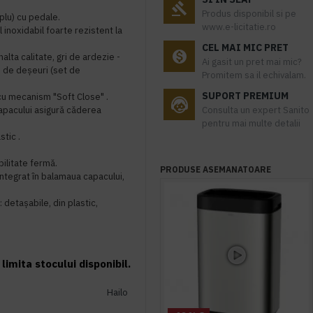
Produs disponibil si pe
plu) cu pedale.
www.e-licitatie.ro
 inoxidabil foarte rezistent la
CEL MAI MIC PRET
alta calitate, gri de ardezie -
Ai gasit un pret mai mic?
i de deșeuri (set de
Promitem sa il echivalam.
SUPORT PREMIUM
cu mecanism "Soft Close" .
apacului asigură căderea
Consulta un expert Sanito
pentru mai multe detalii
stic .
bilitate fermă.
PRODUSE ASEMANATOARE
ntegrat în balamaua capacului,
: detașabile, din plastic,
limita stocului disponibil.
Hailo