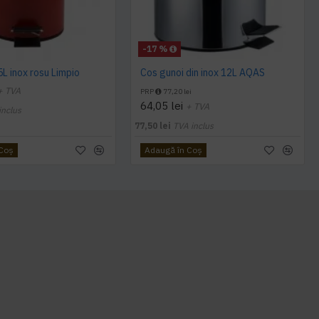
-17 %
5L inox rosu Limpio
Cos gunoi din inox 12L AQAS
+ TVA
PRP
77,20 lei
64,05 lei
+ TVA
inclus
77,50 lei
TVA inclus
 Coş
Adaugă în Coş