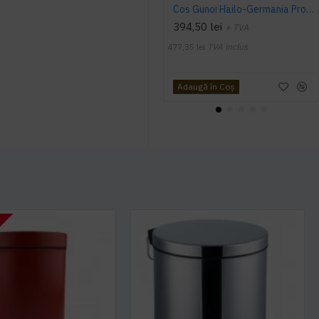
Cos Gunoi Hailo-Germania ProfiLine Solid Oko Uno Plus M 17, 17L
394,50 lei
+ TVA
477,35 lei
TVA inclus
Adaugă în Coş
T