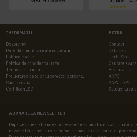
59,54 lei
TVA inclus
32,60 lei
TVA i
INFORMATII
EXTRA
Despre noi
Contact
Date de identificare ale societatii
Returnari
Politica cookie
Harta Site
Politica de confidentialitate
Cautare avans
Termeni si conditii
Producatori
Prelucrarea datelor cu caracter personal
ANPC
Cum comand
ANPC - SAL
Certificari ISO
Solutionarea onl
ABONARE LA NEWSLETTER
Dupa ce initiezi abonarea la newsletter-ul nostru iti vom trimite un
newsletter-ul nostru o sa primesti emailuri cu un caracter promotion