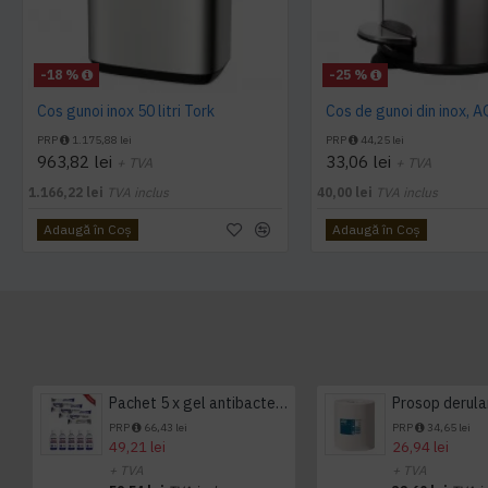
-18 %
-25 %
Cos gunoi inox 50 litri Tork
Cos de gunoi din inox, 
PRP
1.175,88 lei
PRP
44,25 lei
963,82 lei
33,06 lei
+ TVA
+ TVA
1.166,22 lei
TVA inclus
40,00 lei
TVA inclus
Adaugă în Coş
Adaugă în Coş
Pachet 5 x gel antibacterian 50ml si 3 x Servetele antibacteriene 48 buc Hygienium
PRP
66,43 lei
PRP
34,65 lei
49,21 lei
26,94 lei
+ TVA
+ TVA