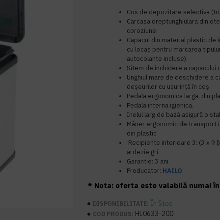
Cos de depozitare selectiva (tri
Carcasa dreptunghiulara din otel
coroziune.
Capacul din material plastic de in
cu locaș pentru marcarea tipulu
autocolante incluse).
Sitem de inchidere a capacului 
Unghiul mare de deschidere a c
deșeurilor cu ușurință în coș.
Pedala ergonomica larga, din pla
Pedala interna igienica.
Inelul larg de bază asigură o sta
Mâner ergonomic de transport i
din plastic
Recipiente interioare 3: (3 x 9 l)
ardezie gri.
Garantie: 3 ani.
Producator:
HAILO
.
* Nota: oferta este valabilă numai în 
În Stoc
DISPONIBILITATE:
HL0633-200
COD PRODUS: