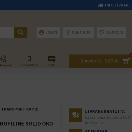
INFO LIVRARE
LOGIN
CONT NOU
FAVORITE
0 produs(e) - 0,00 lei
4100110
0740230170
Blog
TRANSPORT RAPID
LIVRARE GRATUITA
La comenzi de peste 550
ROFILINE SOLID OKO
lei fara TVA.
SI IN SEAP