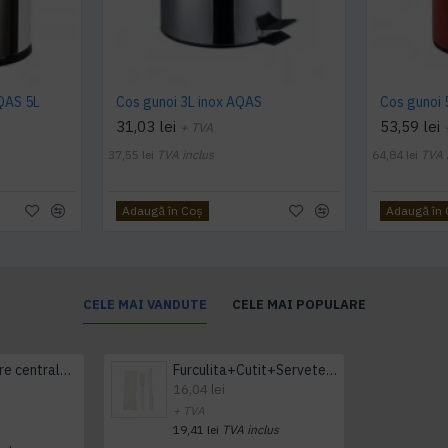
AQAS 5L
Cos gunoi 3L inox AQAS
Cos gunoi 
31,03 lei
53,59 lei
+ TVA
37,55 lei
TVA inclus
64,84 lei
TVA 
Adaugă în Coş
Adaugă în
CELE MAI VANDUTE
CELE MAI POPULARE
Prosop derulare centrala 1 pliu, 300 m Tork
Furculita+Cutit+Servetel 100buc/set
16,04 lei
+ TVA
19,41 lei
TVA inclus