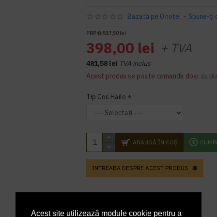
Bazată pe 0 note.
-
Spune-ţi 
PRP
517,50 lei
398,00 lei
+ TVA
481,58 lei
TVA inclus
Acest produs se poate comanda doar cu pl
Tip Cos Hailo
ADAUGĂ ÎN COŞ
CUMP
INTREABA DESPRE ACEST PRODUS
Acest site utilizează module cookie pentru a