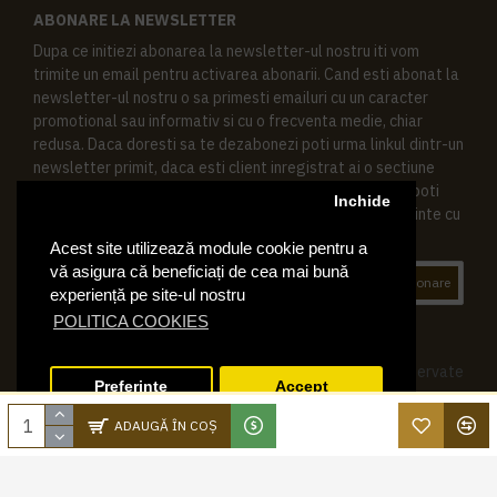
ABONARE LA NEWSLETTER
Dupa ce initiezi abonarea la newsletter-ul nostru iti vom
trimite un email pentru activarea abonarii. Cand esti abonat la
newsletter-ul nostru o sa primesti emailuri cu un caracter
promotional sau informativ si cu o frecventa medie, chiar
redusa. Daca doresti sa te dezabonezi poti urma linkul dintr-un
newsletter primit, daca esti client inregistrat ai o sectiune
speciala in contul tau in acest scop, si de asemenea ne poti
Inchide
contacta oricand pe email pentru orice intrebari sau cerinte cu
privire la datele tale personale.
Acest site utilizează module cookie pentru a
vă asigura că beneficiați de cea mai bună
Abonare
experiență pe site-ul nostru
POLITICA COOKIES
© 2019 Ktering.ro , Toate drepturile rezervate
Preferinte
Accept
ADAUGĂ ÎN COŞ