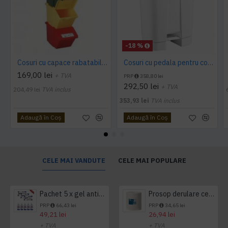
-18 %
Cosuri cu capace rabatabile 45L, colectare selectiva - pret per cos
Cosuri cu pedala pentru colectarea selectiva 30, 60L, rosu, galben, verbe, albastru, alb
169,00 lei
+ TVA
PRP
358,80 lei
292,50 lei
+ TVA
204,49 lei
TVA inclus
353,93 lei
TVA inclus
Adaugă în Coş
Adaugă în Coş
CELE MAI VANDUTE
CELE MAI POPULARE
Pachet 5 x gel antibacterian 50ml si 3 x Servetele antibacteriene 48 buc Hygienium
Prosop derulare centrala 1 pliu, 300 m Tork
PRP
66,43 lei
PRP
34,65 lei
49,21 lei
26,94 lei
+ TVA
+ TVA