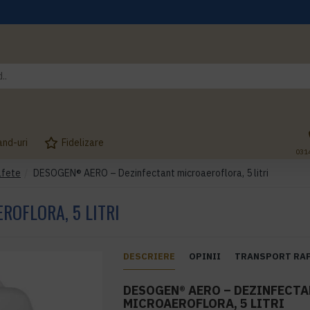
and-uri
Fidelizare
031
afete
DESOGEN® AERO – Dezinfectant microaeroflora, 5 litri
OFLORA, 5 LITRI
DESCRIERE
OPINII
TRANSPORT RA
DESOGEN® AERO – DEZINFECT
MICROAEROFLORA, 5 LITRI