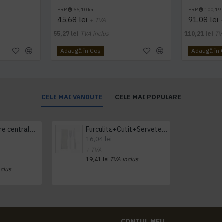
PRP
55,10 lei
PRP
100,19 
45,68 lei
91,08 lei
+ TVA
55,27 lei
TVA inclus
110,21 lei
TV
Adaugă în Coş
Adaugă în
CELE MAI VANDUTE
CELE MAI POPULARE
Prosop derulare centrala 1 pliu, 300 m Tork
Furculita+Cutit+Servetel 100buc/set
16,04 lei
+ TVA
19,41 lei
TVA inclus
nclus
CONTUL MEU