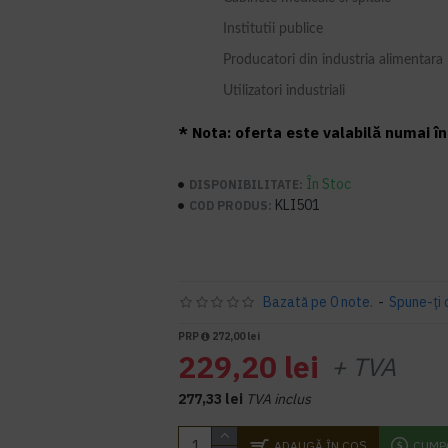
Institutii publice
Producatori din industria alimentara
Utilizatori industriali
* Nota: oferta este valabilă numai în 
În Stoc
DISPONIBILITATE:
KLI501
COD PRODUS:
Bazată pe 0 note.
-
Spune-ţi 
PRP
272,00 lei
229,20 lei
+ TVA
277,33 lei
TVA inclus
ADAUGĂ ÎN COŞ
CUMP