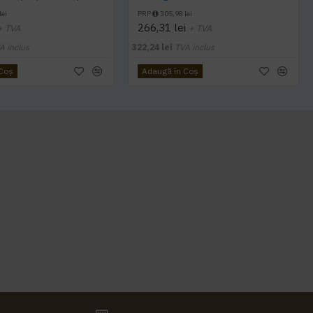
lei
PRP
305,98 lei
266,31 lei
+ TVA
+ TVA
A inclus
322,24 lei
TVA inclus
 Coş
Adaugă în Coş