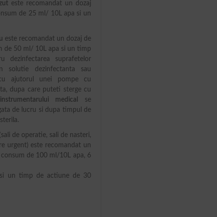
zut
este recomandat un dozaj
nsum de 25 ml/ 10L apa si un
u
este recomandat un dozaj de
 de 50 ml/ 10L apa si un timp
 dezinfectarea suprafetelor
 solutie dezinfectanta sau
a cu ajutorul unei pompe cu
ta, dupa care puteti sterge cu
instrumentarului medical
se
gata de lucru si dupa timpul de
terila.
sali de operatie, sali de nasteri,
mire urgent) este recomandat un
 consum de 100 ml/10L apa, 6
si un timp de actiune de 30