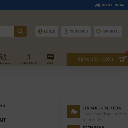
INFO LIVRARE
LOGIN
CONT NOU
FAVORITE
0 produs(e) - 0,00 lei
4100110
0740230170
Blog
PID
LIVRARE GRATUITA
La comenzi de peste 550
ANT
lei fara TVA.
SI IN SEAP