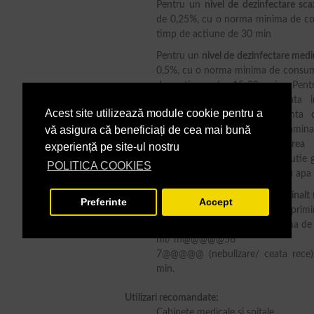
Pentru un
nivel de dezinfectare sca
de 0,25%, cu o norma minima de co
timp de actiune de 30 min
Pentru un
nivel de dezinfectare medi
0,5%, cu o norma minima de consum
de actiune de 15-30 min. Pentru
stergeti cu o
laveta
inmuiata in
Acest site utilizează module cookie pentru a
pulverizati solutia dezinfectant
vă asigura că beneficiați de cea mai bună
presiune peste suprafata contamina
o
laveta
. Pentru
dezinfectarea 
experiență pe site-ul nostru
imerseaza instrumentarul in solutie 
POLITICA COOKIES
actiune recomandat se spala cu apa s
Pentru un
nivel de dezinfectare inalt
(
Preferinte
Accept
cabinete de consultatii, sali de pri
dozaj de 1%, cu o norma minima de
ml/ m@@@@@56
7@@@@@ (nebulizare/ ceata rece)
min.
Utilizari recomandate:
Cabinete medicale si spitale