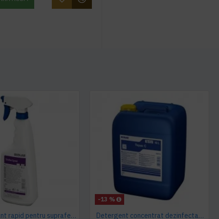
-13 %
Dezinfectant rapid pentru suprafete, fara clatire, SIRAFAN SPEED, Ecolab, 750ml
Detergent concentrat dezinfectant si degresant Avizat Topax 66, 10L