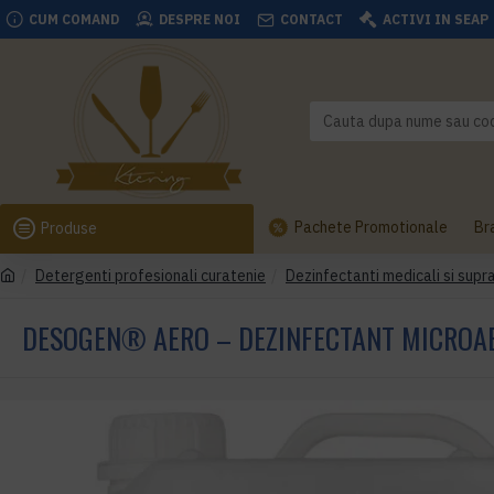
CUM COMAND
DESPRE NOI
CONTACT
ACTIVI IN SEAP
Pachete Promotionale
Br
Produse
Detergenti profesionali curatenie
Dezinfectanti medicali si supr
DESOGEN® AERO – DEZINFECTANT MICROAER