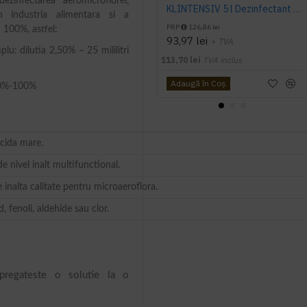
ezinfectarea aeromicroflorei,
KLINTENSIV 5 l Dezinfectant bactericid si virucid pentru suprafete gata de utilizare
in industria alimentara si a
PRP
126,86 lei
– 100%, astfel:
93,97 lei
+ TVA
lu: dilutia 2,50% – 25 mililitri
113,70 lei
TVA inclus
Adaugă în Coş
 50%-100%
ocida mare.
e nivel inalt multifunctional.
 inalta calitate pentru microaeroflora.
, fenoli, aldehide sau clor.
 pregateste o solutie la o