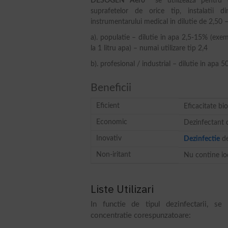
DESOGEN Aero
se utilizeazã pentru d
suprafetelor de orice tip, instalatii d
instrumentarului medical in dilutie de 2,50 
a). populatie – dilutie in apa 2,5-15% (exemp
la 1 litru apa) – numai utilizare tip 2,4
b). profesional / industrial – dilutie in apa
Beneficii
Eficient
Eficacitate bi
Economic
Dezinfectant d
Inovativ
Dezinfectie
de
Non-iritant
Nu contine iod
Liste Utilizari
In functie de tipul dezinfectarii, se
concentratie corespunzatoare: