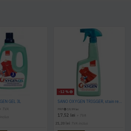
-12 %
GEN GEL 3L
SANO OXYGEN TRIGGER, stain remover, 750 ml
+ TVA
PRP
19,99 lei
17,52 lei
+ TVA
inclus
21,20 lei
TVA inclus