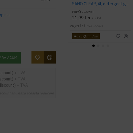
SANO CLEAR, 4l, detergent geam
PRP
29,69 lei
opinia
21,99 lei
+ TVA
26,61 lei
TVA inclus
Adaugă în Coş
ARA ACUM
iscount)
+ TVA
iscount)
+ TVA
discount)
+ TVA
scount anuleaza aceasta reducere