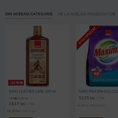
DIN ACEEASI CATEGORIE
DE LA ACELASI PRODUCATOR
STOC EPUIZAT
-22 %
SANO LEATHER CARE 500 ml
53,55 lei
+ TVA
PRP
31,09 lei
24,17 lei
+ TVA
64,80 lei
TVA inclus
29,25 lei
TVA inclus