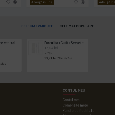
Adaugă în Coş
Adaugă în
CELE MAI VANDUTE
CELE MAI POPULARE
Prosop derulare centrala 1 pliu, 300 m Tork
Furculita+Cutit+Servetel 100buc/set
16,04 lei
+ TVA
19,41 lei
TVA inclus
nclus
CONTUL MEU
Contul meu
Comenzile mele
Puncte de fidelitate