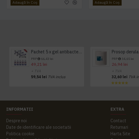
Adaugă în Coş
Adaugă în Coş
Pachet 5 x gel antibacterian 50ml si 3 x Servetele antibacteriene 48 buc Hygienium
PRP
66,43 lei
PRP
34,65 lei
49,21 lei
26,94 lei
+ TVA
+ TVA
59,54 lei
TVA inclus
32,60 lei
TVA i
INFORMATII
EXTRA
Despre noi
Contact
Date de identificare ale societatii
Returnari
Politica cookie
Harta Site