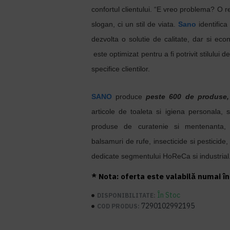
confortul clientului.
“E vreo problema? O r
slogan, ci un stil de viata.
Sano
identific
dezvolta o solutie de calitate, dar si ec
este optimizat pentru a fi potrivit stilului d
specifice clientilor.
SANO
produce
peste 600 de produse,
articole de toaleta si igiena personala, s
produse de curatenie si mentenanta,
balsamuri de rufe, insecticide si pesticide
dedicate segmentului HoReCa si industrial
* Nota: oferta este valabilă numai în 
În Stoc
DISPONIBILITATE:
7290102992195
COD PRODUS: