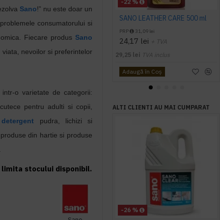
-22 %
ezolva
Sano
!”
nu este doar un
SANO LEATHER CARE 500 ml
a problemele consumatorului si
PRP
31,09 lei
onomica. Fiecare produs
Sano
24,17 lei
+ TVA
e viata, nevoilor si preferintelor
29,25 lei
TVA inclus
Adaugă în Coş
intr-o varietate de categorii:
cutece pentru adulti si copii,
ALTI CLIENTI AU MAI CUMPARAT
detergent
pudra, lichizi si
, produse din hartie si produse
.
limita stocului disponibil.
-26 %
Sano