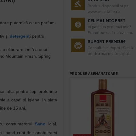
ZĂRI)
Produs disponibil si pe
www.e-licitatie.ro
CEL MAI MIC PRET
țare puternică cu un parfum
Ai gasit un pret mai mic?
Promitem sa il echivalam.
v și
detergent
̦i pentru
SUPORT PREMIUM
Consulta un expert Sanito
o eliberare lentă a unui
pentru mai multe detalii
ile: Mountain Fresh, Spring
PRODUSE ASEMANATOARE
se afla printre top preferinte
nie
a
casei
s
i
igiena
. In piata
ine de 15
ani
.
 cu consumatorul
Sano
loial.
a tinand cont de sanatatea si