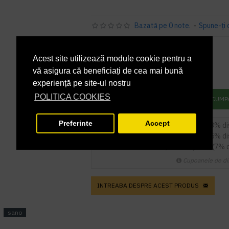
Bazată pe 0 note.
-
Spune-ţi 
PRP
24,32 lei
21,68 lei
+ TVA
Acest site utilizează module cookie pentru a
vă asigura că beneficiați de cea mai bună
26,23 lei
TVA inclus
experiență pe site-ul nostru
POLITICA COOKIES
ADAUGĂ ÎN COŞ
CUMP
Preferinte
Accept
5
sau mai multe la
21,03 RON / buc
(3% d
9
sau mai multe la
20,60 RON / buc
(5% d
14
sau mai multe la
20,16 RON / buc
(7% 
Cupoanele de di
INTREABA DESPRE ACEST PRODUS
sano