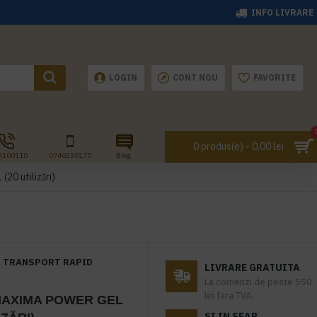
INFO LIVRARE
LOGIN
CONT NOU
FAVORITE
0 produs(e) - 0,00 lei
4100110
0740230170
Blog
0 utilizări)
TRANSPORT RAPID
LIVRARE GRATUITA
La comenzi de peste 550
lei fara TVA.
AXIMA POWER GEL
SI IN SEAP