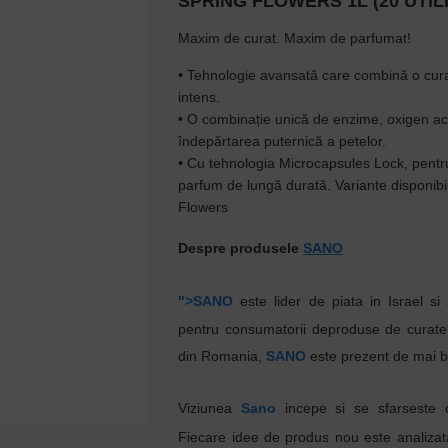
SPRING FLOWERS 1L (20 UTILI
Maxim de curat. Maxim de parfumat!
• Tehnologie avansată care combină o cura
intens.
• O combinație unică de enzime, oxigen acti
îndepărtarea puternică a petelor.
• Cu tehnologia Microcapsules Lock, pentru 
parfum de lungă durată. Variante disponib
Flowers
Despre produsele
SANO
">SANO
este lider de piata in Israel si 
pentru
consumatorii
deproduse
de
curate
din Romania,
SANO
este
prezent
de
mai
b
Viziunea
Sano
incepe si se sfarseste
Fiecare idee de produs nou este analizat