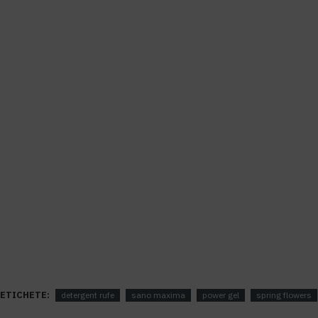
ETICHETE:
detergent rufe
sano maxima
power gel
spring flowers