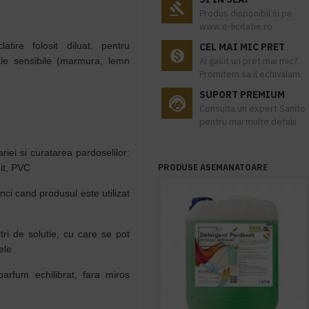
Produs disponibil si pe
www.e-licitatie.ro
tire folosit diluat, pentru
CEL MAI MIC PRET
ale sensibile (marmura, lemn
Ai gasit un pret mai mic?
Promitem sa il echivalam.
SUPORT PREMIUM
Consulta un expert Sanito
pentru mai multe detalii
riei si curatarea pardoselilor:
uit, PVC
PRODUSE ASEMANATOARE
nci cand produsul este utilizat
tri de solutie, cu care se pot
ele
parfum echilibrat, fara miros