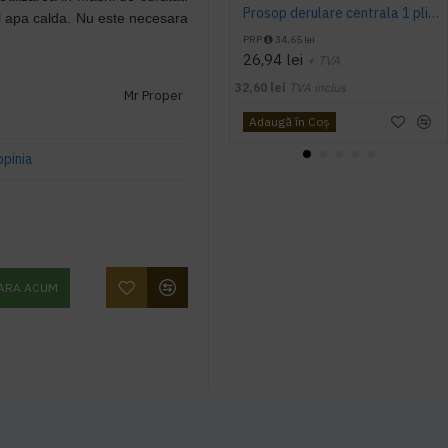
Prosop derulare centrala 1 pliu, 300 m Tork
l apa calda. Nu este necesara
PRP
34,65 lei
26,94 lei
+ TVA
32,60 lei
TVA inclus
Mr Proper
Adaugă în Coş
opinia
ARA ACUM