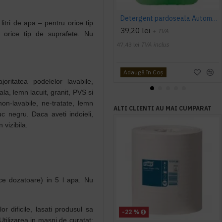
Detergent pardoseala Automat premium AQAS
litri de apa – pentru orice tip
39,20 lei
+ TVA
 orice tip de suprafete. Nu
47,43 lei
TVA inclus
Adaugă în Coş
joritatea podelelor lavabile,
ala, lemn lacuit, granit, PVS si
on-lavabile, ne-tratate, lemn
ALTI CLIENTI AU MAI CUMPARAT
c negru. Daca aveti indoieli,
 vizibila.
ace dozatoare) in 5 l apa. Nu
or dificile, lasati produsul sa
-22 %
Utilizarea in masni de curatat: