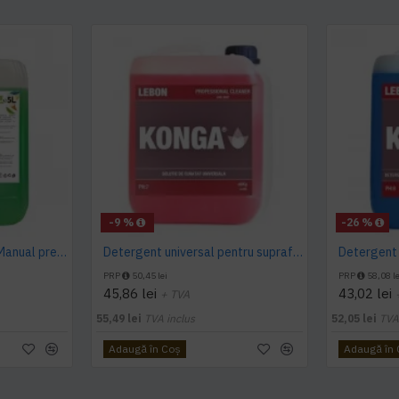
-9 %
-26 %
Detergent pardoseala Manual premium 5L Canistra AQAS
Detergent universal pentru suprafete, Professional Cleaner, Konga, 5 L
PRP
50,45 lei
PRP
58,08 le
45,86 lei
43,02 lei
+ TVA
55,49 lei
TVA inclus
52,05 lei
TVA
Adaugă în Coş
Adaugă în