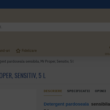
and-uri
Fidelizare
031
ent pardoseala sensibila, Mr Proper, Sensitiv, 5 l
ER, SENSITIV, 5 L
DESCRIERE
SPECIFICATII
OPINII
Detergent pardoseala
sensibila