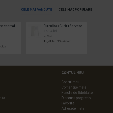
CELE MAI VANDUTE
CELE MAI POPULARE
Prosop derulare centrala 1 pliu, 300 m Tork
Furculita+Cutit+Servetel 100buc/set
16,04 lei
+ TVA
19,41 lei
TVA inclus
nclus
CONTUL MEU
Contul meu
Comenzile mele
Puncte de fidelitate
ata
Discount progresiv
Favorite
Adresele mele