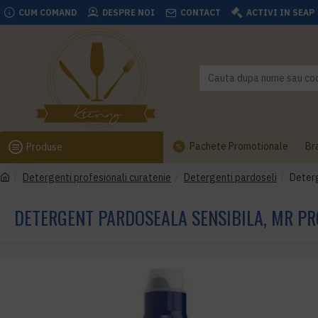
CUM COMAND
DESPRE NOI
CONTACT
ACTIVI IN SEAP
Pachete Promotionale
Br
Produse
Detergenti profesionali curatenie
Detergenti pardoseli
Deterg
DETERGENT PARDOSEALA SENSIBILA, MR PROP