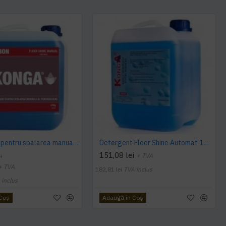
Detergent pentru spalarea manuala a pardoselilor, Dilutie 1:100, Floor Shine Manual, Konga, 5L
Detergent Floor Shine Automat 10 L Konga
151,08 lei
+ TVA
i
+ TVA
182,81 lei
TVA inclus
 inclus
 Coş
Adaugă în Coş