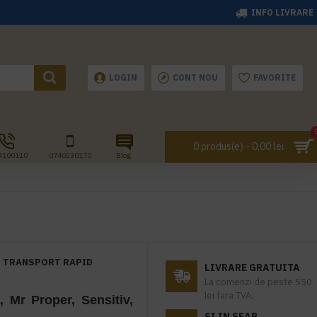
INFO LIVRARE
LOGIN
CONT NOU
FAVORITE
0 produs(e) - 0,00 lei
4100110
0740230170
Blog
TRANSPORT RAPID
LIVRARE GRATUITA
La comenzi de peste 550
lei fara TVA.
, Mr Proper, Sensitiv,
SI IN SEAP