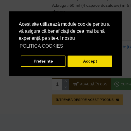
Adaugati 60 ml (4 capace dozatoare) in 5 
clatirea.
Acest site utilizează module cookie pentru a
În Stoc
DISPONIBILITATE:
vă asigura că beneficiați de cea mai bună
RT_PG200400buc
COD PRODUS:
experiență pe site-ul nostru
POLITICA COOKIES
Bazată pe 0 note.
-
Spune-ţi 
82,01 lei
+ TVA
Preferinte
Accept
99,23 lei
TVA inclus
ADAUGĂ ÎN COŞ
CUMP
INTREABA DESPRE ACEST PRODUS