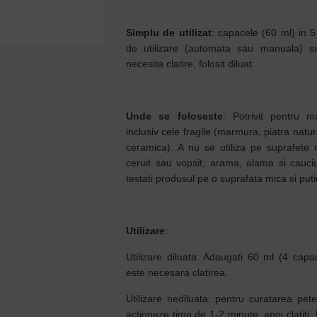
Simplu de utilizat
: capacele (60 ml) in 5 
de utilizare (automata sau manuala) si
necesita clatire, folosit diluat.
Unde se foloseste
: Potrivit pentru ma
inclusiv cele fragile (marmura, piatra natur
ceramica). A nu se utiliza pe suprafete n
ceruit sau vopsit, arama, alama si cauciu
testati produsul pe o suprafata mica si putin
Utilizare
:
Utilizare diluata: Adaugati 60 ml (4 cap
este necesara clatirea.
Utilizare nediluata: pentru curatarea petel
actioneze timp de 1-2 minute, apoi clatiti. 