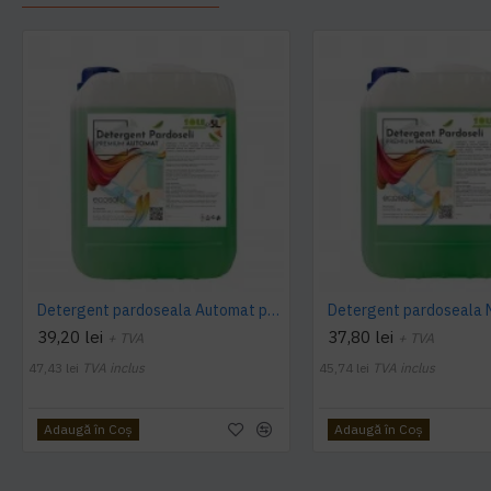
Detergent pardoseala Automat premium AQAS
39,20 lei
37,80 lei
+ TVA
+ TVA
47,43 lei
TVA inclus
45,74 lei
TVA inclus
Adaugă în Coş
Adaugă în Coş