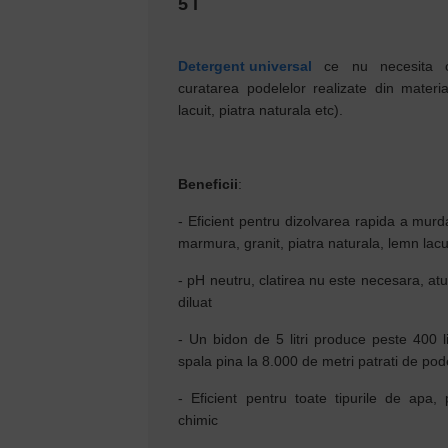
5 l
Detergent universal
ce nu necesita cla
curatarea podelelor realizate din materi
lacuit, piatra naturala etc).
Beneficii
:
- Eficient pentru dizolvarea rapida a murda
marmura, granit, piatra naturala, lemn lac
- pH neutru, clatirea nu este necesara, atu
diluat
- Un bidon de 5 litri produce peste 400 li
spala pina la 8.000 de metri patrati de pod
- Eficient pentru toate tipurile de apa, 
chimic