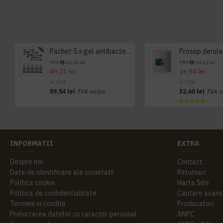
Pachet 5 x gel antibacterian 50ml si 3 x Servetele antibacteriene 48 buc Hygienium
PRP
66,43 lei
PRP
34,65 lei
49,21 lei
26,94 lei
+ TVA
+ TVA
59,54 lei
TVA inclus
32,60 lei
TVA i
INFORMATII
EXTRA
Despre noi
Contact
Date de identificare ale societatii
Returnari
Politica cookie
Harta Site
Politica de confidentialitate
Cautare avans
Termeni si conditii
Producatori
Prelucrarea datelor cu caracter personal
ANPC