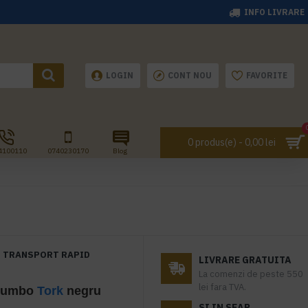
INFO LIVRARE
LOGIN
CONT NOU
FAVORITE
0 produs(e) - 0,00 lei
4100110
0740230170
Blog
TRANSPORT RAPID
LIVRARE GRATUITA
La comenzi de peste 550
lei fara TVA.
Jumbo
Tork
negru
SI IN SEAP