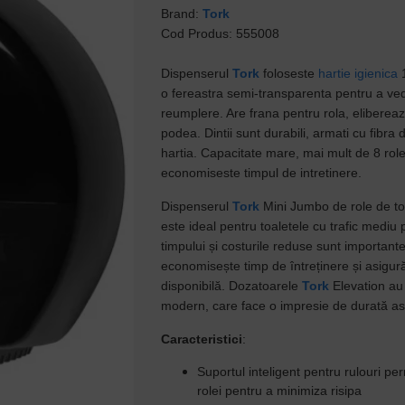
Brand:
Tork
Cod Produs: 555008
Dispenserul
Tork
foloseste
hartie igienica
1
o fereastra semi-transparenta pentru a ve
reumplere. Are frana pentru rola, elibereaz
podea. Dintii sunt durabili, armati cu fibra 
hartia. Capacitate mare, mai mult de 8 rol
economiseste timpul de intretinere.
Dispenserul
Tork
Mini Jumbo de role de to
este ideal pentru toaletele cu trafic mediu
timpului și costurile reduse sunt importan
economisește timp de întreținere și asigur
disponibilă. Dozatoarele
Tork
Elevation au 
modern, care face o impresie de durată asu
Caracteristici
:
Suportul inteligent pentru rulouri p
rolei pentru a minimiza risipa