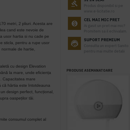
Produs disponibil si pe
www.e-licitatie.ro
CEL MAI MIC PRET
70 metri, 2 pliuri. Acesta are
Ai gasit un pret mai mic?
dea cand este nevoie de
Promitem sa il echivalam.
a usor hartia si nu cade pe
SUPORT PREMIUM
de sticla, pentru a rupe usor
Consulta un expert Sanito
e normale de hartie,
pentru mai multe detalii
aletă cu design Elevation
PRODUSE ASEMANATOARE
 până la mare, unde eficiența
te. Capacitatea mare
ă că hârtia este întotdeauna
un design perfect, funcțional,
pra oaspeților tăi.
ermite consumul complet al