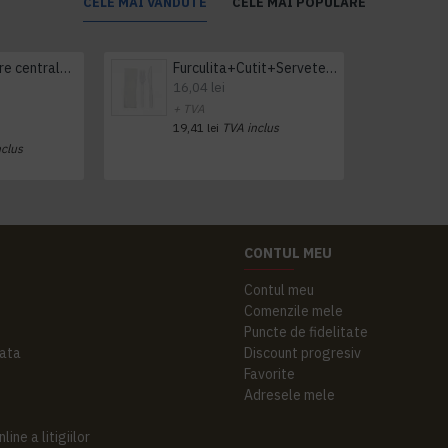
CELE MAI VANDUTE
CELE MAI POPULARE
Prosop derulare centrala 1 pliu, 300 m Tork
Furculita+Cutit+Servetel 100buc/set
16,04 lei
+ TVA
19,41 lei
TVA inclus
nclus
CONTUL MEU
Contul meu
Comenzile mele
Puncte de fidelitate
ata
Discount progresiv
Favorite
Adresele mele
ine a litigiilor