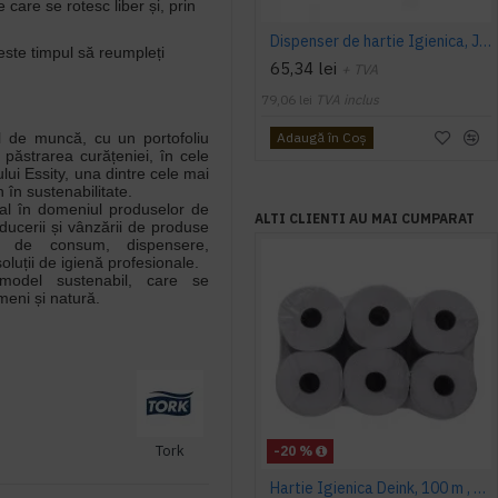
 care se rotesc liber și, prin
Dispenser de hartie Igienica, Jumbo Tork Elevation
este timpul să reumpleți
65,34 lei
+ TVA
79,06 lei
TVA inclus
Adaugă în Coş
ul de muncă, cu un portofoliu
păstrarea curățeniei, în cele
ui Essity, una dintre cele mai
 în sustenabilitate.
bal în domeniul produselor de
ALTI CLIENTI AU MAI CUMPARAT
oducerii și vânzării de produse
ele de consum, dispensere,
oluții de igienă profesionale.
model sustenabil, care se
eni și natură.
Tork
-20 %
Hartie Igienica Deink, 100 m , 2 str, 300 grame, AQAS