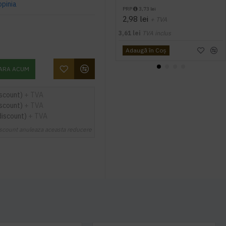
opinia
PRP
3,73 lei
2,98 lei
+ TVA
3,61 lei
TVA inclus
Adaugă în Coş
ARA ACUM
iscount)
+ TVA
iscount)
+ TVA
discount)
+ TVA
scount anuleaza aceasta reducere