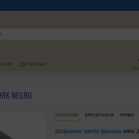
and-uri
Fidelizare
031
TORK NEGRU
DESCRIERE
SPECIFICATII
OPINII
Dispenser hartie igienica
mini 