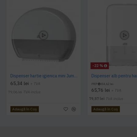
-22 %
Dispenser hartie igienica mini Jumbo Tork alb
65,34 lei
+ TVA
PRP
84,62 lei
65,76 lei
+ TVA
79,06 lei
TVA inclus
79,57 lei
TVA inclus
Adaugă în Coş
Adaugă în Coş