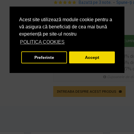
Bazată pe 3 note.
-
Spune-ţi 
65,34 lei
+ TVA
Acest site utilizează module cookie pentru a
vă asigura că beneficiați de cea mai bună
79,06 lei
TVA inclus
experiență pe site-ul nostru
ADAUGĂ ÎN COŞ
CUMP
POLITICA COOKIES
5
sau mai multe la
63,38 RON / buc
(3% d
Preferinte
Accept
9
sau mai multe la
62,07 RON / buc
(5% d
14
sau mai multe la
60,77 RON / buc
(7% 
Cupoanele de di
INTREABA DESPRE ACEST PRODUS