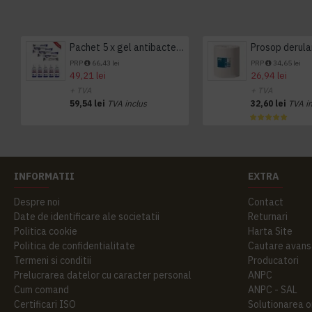
Pachet 5 x gel antibacterian 50ml si 3 x Servetele antibacteriene 48 buc Hygienium
PRP
66,43 lei
PRP
34,65 lei
49,21 lei
26,94 lei
+ TVA
+ TVA
59,54 lei
TVA inclus
32,60 lei
TVA i
INFORMATII
EXTRA
Despre noi
Contact
Date de identificare ale societatii
Returnari
Politica cookie
Harta Site
Politica de confidentialitate
Cautare avans
Termeni si conditii
Producatori
Prelucrarea datelor cu caracter personal
ANPC
Cum comand
ANPC - SAL
Certificari ISO
Solutionarea onl