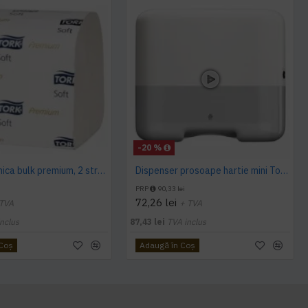
-20 %
Hartie igienica bulk premium, 2 straturi 252 buc / pachet, Tork
Dispenser prosoape hartie mini Tork, V Fold, alb, capacitate 300 servetele
PRP
90,33 lei
72,26 lei
 TVA
+ TVA
nclus
87,43 lei
TVA inclus
 Coş
Adaugă în Coş