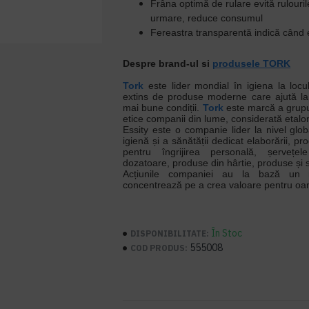
Frâna optimă de rulare evită rulourile
urmare, reduce consumul
Fereastra transparentă indică când 
Despre brand-ul si
produsele TORK
Tork
este lider mondial în igiena la loc
extins de produse moderne care ajută la 
mai bune condiții.
Tork
este marcă a grupul
etice companii din lume, considerată etalon
Essity este o companie lider la nivel glo
igienă și a sănătății dedicat elaborării, pr
pentru îngrijirea personală, șerveț
dozatoare, produse din hârtie, produse și s
Acțiunile companiei au la bază un 
concentrează pe a crea valoare pentru oam
În Stoc
DISPONIBILITATE:
555008
COD PRODUS: