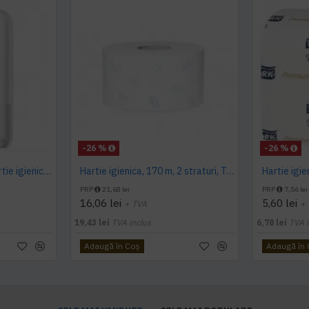
-26 %
-26 %
Dispenser alb pentru hartie igienica pliata, bulk, Tork
Hartie igienica, 170 m, 2 straturi, Tork
PRP
21,68 lei
PRP
7,56 lei
16,06 lei
5,60 lei
+ TVA
+
19,43 lei
TVA inclus
6,78 lei
TVA i
Adaugă în Coş
Adaugă în