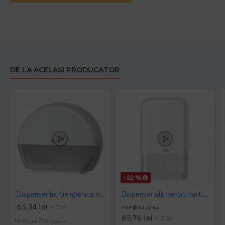
DE LA ACELASI PRODUCATOR
-22 %
Dispenser hartie igienica mini Jumbo Tork alb
Dispenser alb pentru hartie igienica pliata, bulk, Tork
65,34 lei
+ TVA
PRP
84,62 lei
65,76 lei
+ TVA
79,06 lei
TVA inclus