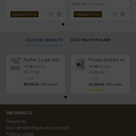
79,57 lei
TVA inclus
Adaugă în Coş
Adaugă în Coş
CELE MAI VANDUTE
CELE MAI POPULARE
Pachet 5 x gel antibacterian 50ml si 3 x Servetele antibacteriene 48 buc Hygienium
Prosop derulare centrala 1 pliu, 300 m Tork
PRP
66,43 lei
PRP
34,65 lei
49,21 lei
26,94 lei
+ TVA
+ TVA
59,54 lei
TVA inclus
32,60 lei
TVA inclus
INFORMATII
Despre noi
Date de identificare ale societatii
Politica cookie