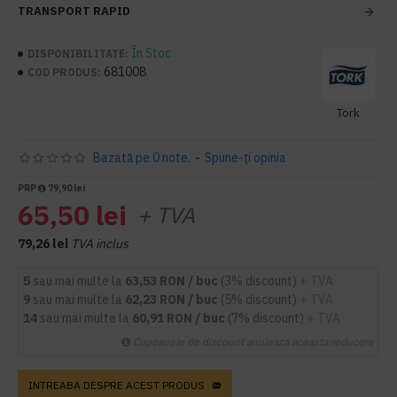
TRANSPORT RAPID
În Stoc
DISPONIBILITATE:
681008
COD PRODUS:
Tork
Bazată pe 0 note.
-
Spune-ţi opinia
PRP
79,90 lei
65,50 lei
+ TVA
79,26 lei
TVA inclus
5
sau mai multe la
63,53 RON / buc
(3% discount)
+ TVA
9
sau mai multe la
62,23 RON / buc
(5% discount)
+ TVA
14
sau mai multe la
60,91 RON / buc
(7% discount)
+ TVA
Cupoanele de discount anuleaza aceasta reducere
INTREABA DESPRE ACEST PRODUS