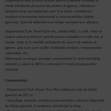
Dispenserul este potrivit inclusiv pentru toaletele instalate în
medii solicitante din punct de vedere al igienei, utilizatorul
atingând doar șervețelul pe care îl va folosi. Instalându-l,
realizezi o economie importantă a consumabilelor (hârtie
igienică), datorită eliberării unui singur șervețel la o utilizare.
Dispenserul
Tork
Smart One mic, plastic ABS, cu rolă, este un
sistem robust și eficient, potrivit pentru toaletele cu trafic mic și
mediu, chiar și în mediile solicitante din punct de vedere al
igienei, așa cum sunt școlile, instituțiile sanitare, restaurantele,
cafenelele, etc.
Eliberează un singur șervețel, economisind în acest fel hârtia
utilizată cu până la 40% și reducând în mod corespunzător
costurile.
Caracteristici
:
- Dispenserul
Tork
Smart One Mini utilizează role de hârtie
igienică de 207 m;
- Suprafața permite urmărirea permanentă a stocului disponibil
de hârtie igienică, în vederea reîncărcării la timp;