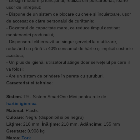
- Design modern și funcțional, realizat din policarbonat, foarte
ușor de întreținut;
- Dispune de un sistem de blocare cu cheie și încuietoare, ușor
de accesat de către personalul de curățenie;
- Dozatorul de capacitate mare, ce reduce timpul destinat
mentenanței produsului;
- Dispenserul eliberează un singur șervețel la o utilizare,
reducând cu până la 40% consumul de hârtie și implicit costurile
acesteia;
- Un plus de igienă: utilizatorul atinge doar șervețelul pe care îl
va folosi;
- Are un sistem de prindere în perete cu șuruburi.
Caracteristici tehnice
:
Sistem:
T9 - Sistem SmartOne Mini pentru role de
hartie igienica
Material
: Plastic
Culoare
: Negru (disponibil și pe negru)
Lățime
: 218 mm,
Înălțime
: 218 mm,
Adâncime
: 155 mm
Greutate:
0,908 kg
Marca
:
Tork