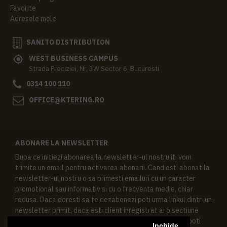
Favorite
Adresele mele
SANITO DISTRIBUTION
WEST BUSINESS CAMPUS
Strada Preciziei, Nr, 3W Sector 6, Bucuresti
0314 100 110
OFFICE@KTERING.RO
ABONARE LA NEWSLETTER
Dupa ce initiezi abonarea la newsletter-ul nostru iti vom
trimite un email pentru activarea abonarii. Cand esti abonat la
newsletter-ul nostru o sa primesti emailuri cu un caracter
promotional sau informativ si cu o frecventa medie, chiar
redusa. Daca doresti sa te dezabonezi poti urma linkul dintr-un
newsletter primit, daca esti client inregistrat ai o sectiune
speciala in contul tau in acest scop, si de asemenea ne poti
Inchide