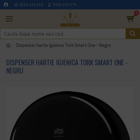
0314 100 110
0740 230 170
0
Dispenser hartie igienica Tork Smart One - Negru
DISPENSER HARTIE IGIENICA TORK SMART ONE -
NEGRU