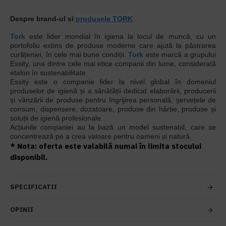
Despre brand-ul si
produsele TORK
Tork
este lider mondial în igiena la locul de muncă, cu un
portofoliu extins de produse moderne care ajută la păstrarea
curățeniei, în cele mai bune condiții.
Tork
este marcă a grupului
Essity, una dintre cele mai etice companii din lume, considerată
etalon în sustenabilitate.
Essity este o companie lider la nivel global în domeniul
produselor de igienă și a sănătății dedicat elaborării, producerii
și vânzării de produse pentru îngrijirea personală, șervețele de
consum, dispensere, dozatoare, produse din hârtie, produse și
soluții de igienă profesionale.
Acțiunile companiei au la bază un model sustenabil, care se
concentrează pe a crea valoare pentru oameni și natură.
* Nota: oferta este valabilă numai în limita stocului
disponibil.
SPECIFICATII
OPINII