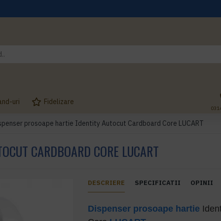
and-uri
Fidelizare
031
spenser prosoape hartie Identity Autocut Cardboard Core LUCART
UTOCUT CARDBOARD CORE LUCART
DESCRIERE
SPECIFICATII
OPINII
Dispenser prosoape hartie
Ident