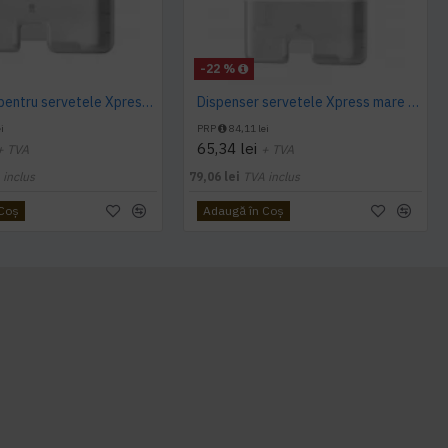
-22 %
Dispenser pentru servetele Xpress mini Tork, alb, Z fold, capacitate 200 servetele
Dispenser servetele Xpress mare Tork, Z fold, alb, capacitate 500 servetele
i
PRP
84,11 lei
65,34 lei
+ TVA
+ TVA
 inclus
79,06 lei
TVA inclus
 Coş
Adaugă în Coş