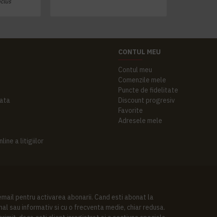
nclus
CONTUL MEU
Contul meu
Comenzile mele
Puncte de fidelitate
ata
Discount progresiv
Favorite
Adresele mele
ine a litigiilor
 email pentru activarea abonarii. Cand esti abonat la
al sau informativ si cu o frecventa medie, chiar redusa.