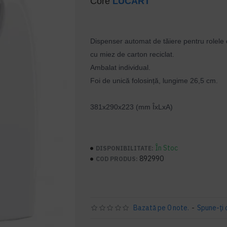
Core
LUCART
Dispenser automat de tăiere pentru rolele 
cu miez de carton reciclat.
Ambalat individual.
Foi de unică folosință, lungime 26,5 cm.
381x290x223 (mm ÎxLxA)
În Stoc
DISPONIBILITATE:
892990
COD PRODUS:
Bazată pe 0 note.
-
Spune-ţi 