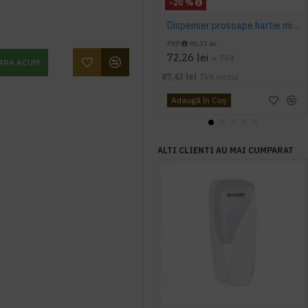
-20 %
Dispenser prosoape hartie mini Tork, V Fold, alb, capacitate 300 servetele
PRP
90,33 lei
72,26 lei
+ TVA
ARA ACUM
87,43 lei
TVA inclus
Adaugă în Coş
ALTI CLIENTI AU MAI CUMPARAT