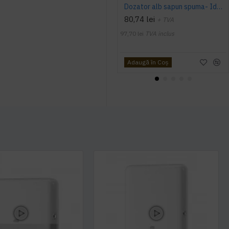
Dozator alb sapun spuma- Identity, LUCART, 1000 ml - functioneaza doar cu rezerve Lucart
80,74 lei
+ TVA
97,70 lei
TVA inclus
Adaugă în Coş