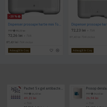
-20 %
Dispenser prosoape hartie mini Tork, V Fold, alb, capacitate 300 servetele
72,23 lei
+ TVA
PRP
90,33 lei
72,26 lei
+ TVA
87,40 lei
TVA inclus
87,43 lei
TVA inclus
Adaugă în Coş
Adaugă în Coş
Pachet 5 x gel antibacterian 50ml si 3 x Servetele antibacteriene 48 buc Hygienium
PRP
66,43 lei
PRP
34,65 lei
49,21 lei
26,94 lei
+ TVA
+ TVA