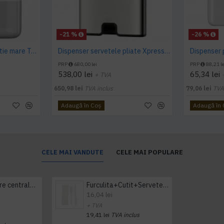
-21 %
-26 %
Dispenser prosoape hartie mare Tork, alb, V Fold, capacitate 500 servetele
Dispenser servetele pliate Xpress inox Tork
PRP
680,00 lei
PRP
88,21 le
538,00 lei
65,34 lei
+ TVA
650,98 lei
TVA inclus
79,06 lei
TVA
Adaugă în Coş
Adaugă în
CELE MAI VANDUTE
CELE MAI POPULARE
Prosop derulare centrala 1 pliu, 300 m Tork
Furculita+Cutit+Servetel 100buc/set
16,04 lei
+ TVA
19,41 lei
TVA inclus