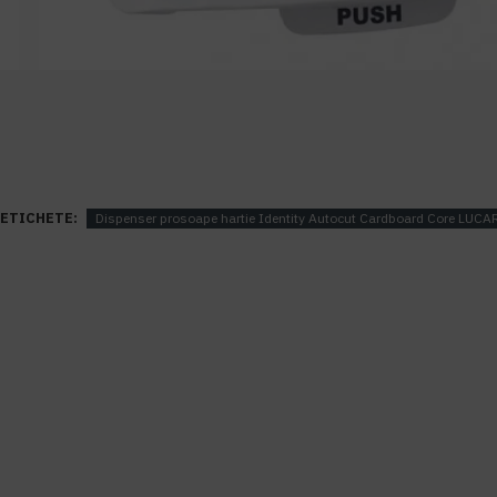
ETICHETE:
Dispenser prosoape hartie Identity Autocut Cardboard Core LUCA