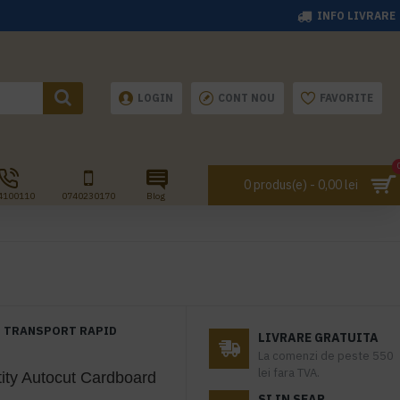
INFO LIVRARE
LOGIN
CONT NOU
FAVORITE
0 produs(e) - 0,00 lei
4100110
0740230170
Blog
TRANSPORT RAPID
LIVRARE GRATUITA
La comenzi de peste 550
lei fara TVA.
ity Autocut Cardboard
SI IN SEAP