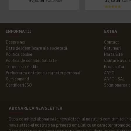
59,54 lei
TVA inclus
32,60 lei
TVA i
INFORMATII
EXTRA
Despre noi
Contact
Date de identificare ale societatii
Returnari
Politica cookie
Harta Site
Politica de confidentialitate
Cautare avans
Termeni si conditii
Producatori
Prelucrarea datelor cu caracter personal
ANPC
Cum comand
ANPC - SAL
Certificari ISO
Solutionarea onl
ABONARE LA NEWSLETTER
Dupa ce initiezi abonarea la newsletter-ul nostru iti vom trimite un
newsletter-ul nostru o sa primesti emailuri cu un caracter promotion