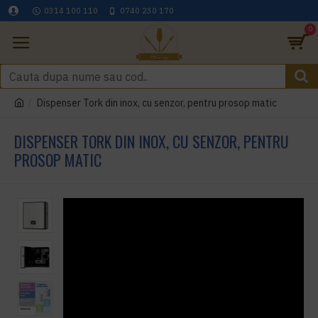
0314 100 110
0740 230 170
0
Dispenser Tork din inox, cu senzor, pentru prosop matic
DISPENSER TORK DIN INOX, CU SENZOR, PENTRU
PROSOP MATIC