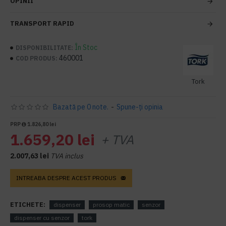
OPINII
TRANSPORT RAPID
În Stoc
DISPONIBILITATE:
460001
COD PRODUS:
Tork
Bazată pe 0 note.
-
Spune-ţi opinia
PRP
1.826,80 lei
1.659,20 lei
+ TVA
2.007,63 lei
TVA inclus
INTREABA DESPRE ACEST PRODUS
ETICHETE:
dispenser
prosop matic
senzor
dispenser cu senzor
tork