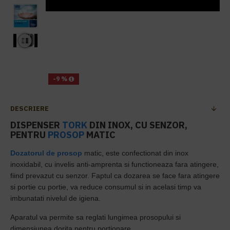
-9 %
DESCRIERE
DISPENSER
TORK
DIN INOX, CU SENZOR,
PENTRU
PROSOP
MATIC
Dozatorul de prosop
matic, este confectionat din inox
inoxidabil, cu invelis anti-amprenta si functioneaza fara atingere,
fiind prevazut
cu senzor.
Faptul ca dozarea se face fara atingere
si portie cu portie, va reduce consumul si in acelasi timp va
imbunatati nivelul de igiena.
Aparatul va permite sa reglati lungimea prosopului si
dimensiunea dorita pentru portionare.