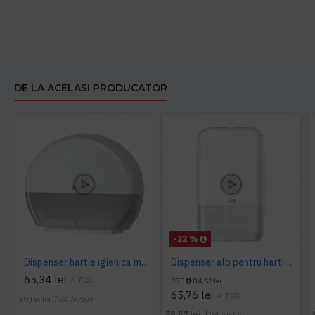
DE LA ACELASI PRODUCATOR
-22 %
Dispenser hartie igienica mini Jumbo Tork alb
Dispenser alb pentru hartie igienica pliata, bulk, Tork
65,34 lei
+ TVA
PRP
84,62 lei
65,76 lei
+ TVA
79,06 lei
TVA inclus
79,57 lei
TVA inclus