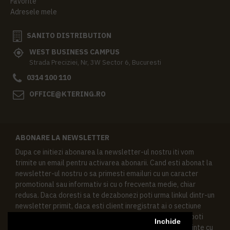
Favorite
Adresele mele
SANITO DISTRIBUTION
WEST BUSINESS CAMPUS
Strada Preciziei, Nr, 3W Sector 6, Bucuresti
0314 100 110
OFFICE@KTERING.RO
ABONARE LA NEWSLETTER
Dupa ce initiezi abonarea la newsletter-ul nostru iti vom
trimite un email pentru activarea abonarii. Cand esti abonat la
newsletter-ul nostru o sa primesti emailuri cu un caracter
promotional sau informativ si cu o frecventa medie, chiar
redusa. Daca doresti sa te dezabonezi poti urma linkul dintr-un
newsletter primit, daca esti client inregistrat ai o sectiune
speciala in contul tau in acest scop, si de asemenea ne poti
Inchide
contacta oricand pe email pentru orice intrebari sau cerinte cu