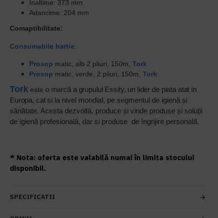
Inaltime: 373 mm
Adancime: 204 mm
Comaptibilitate:
Consumabile hartie
:
Prosop
matic, alb 2 pliuri, 150m,
Tork
Prosop
matic, verde, 2 pliuri, 150m,
Tork
r
To
k
o marcă a grupului Essity, un lider de piata atat in
este
Europa, cat si
la nivel mondial, pe segmentul de igienă și
sănătate. Acesta dezvoltă, produce și vinde produse și soluții
de igienă profesională, dar si produse de îngrijire personală.
* Nota: oferta este valabilă numai în limita stocului
disponibil.
SPECIFICATII