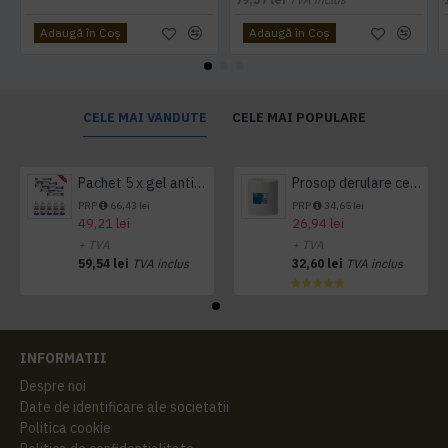
Adaugă în Coş
Adaugă în Coş
CELE MAI VANDUTE
CELE MAI POPULARE
Pachet 5 x gel antibacterian 50ml si 3 x Servetele antibacteriene 48 buc Hygienium
Prosop derulare centrala 1 pliu, 300 m Tork
PRP
66,43 lei
PRP
34,65 lei
49,21 lei
26,94 lei
+ TVA
+ TVA
59,54 lei
TVA inclus
32,60 lei
TVA inclus
INFORMATII
Despre noi
Date de identificare ale societatii
Politica cookie