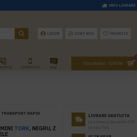
INFO LIVRARE
LOGIN
CONT NOU
FAVORITE
0 produs(e) - 0,00 lei
4100110
0740230170
Blog
TRANSPORT RAPID
LIVRARE GRATUITA
La comenzi de peste 550
 MINI
TORK
, NEGRU, Z
lei fara TVA.
ELE
SI IN SEAP