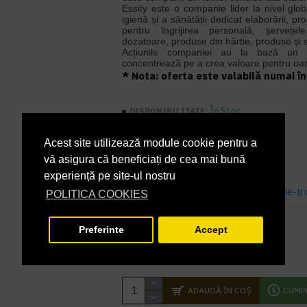
Essity este o companie lider la nivel glo
igienă și a sănătății dedicat elaborării, pr
pentru îngrijirea personală, șerveț
dozatoare, produse din hârtie, produse și s
Acțiunile companiei au la bază un 
concentrează pe a crea valoare pentru oam
* Nota: oferta este valabilă numai în 
În Stoc
DISPONIBILITATE:
552108
COD PRODUS:
Acest site utilizează module cookie pentru a
vă asigura că beneficiați de cea mai bună
experiență pe site-ul nostru
Bazată pe 0 note.
-
Spune-ţi 
POLITICA COOKIES
PRP
88,21 lei
65,34 lei
Preferinte
Accept
+ TVA
79,06 lei
TVA inclus
ADAUGĂ ÎN COŞ
CUMP