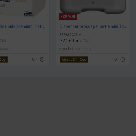
-20 %
Hartie igienica bulk premium, 2 straturi 252 buc / pachet, Tork
Dispenser prosoape hartie mini Tork, V Fold, alb, capacitate 300 servetele
PRP
90,33 lei
72,26 lei
 TVA
+ TVA
nclus
87,43 lei
TVA inclus
 Coş
Adaugă în Coş