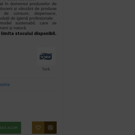
bal în domeniul produselor de
oducerii și vânzării de produse
ele de consum, dispensere,
oluții de igienă profesionale.
model sustenabil, care se
eni și natură.
limita stocului disponibil.
Tork
opinia
ARA ACUM