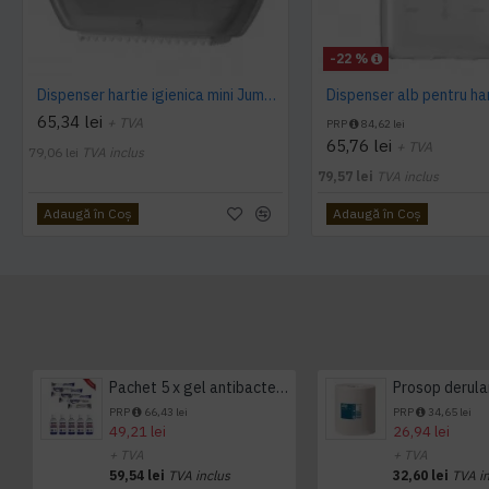
-22 %
Dispenser hartie igienica mini Jumbo Tork alb
65,34 lei
+ TVA
PRP
84,62 lei
65,76 lei
+ TVA
79,06 lei
TVA inclus
79,57 lei
TVA inclus
Adaugă în Coş
Adaugă în Coş
Pachet 5 x gel antibacterian 50ml si 3 x Servetele antibacteriene 48 buc Hygienium
PRP
66,43 lei
PRP
34,65 lei
49,21 lei
26,94 lei
+ TVA
+ TVA
59,54 lei
TVA inclus
32,60 lei
TVA i