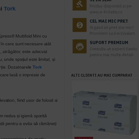
Produs disponibil si pe
ni
Tork
www.e-licitatie.ro
CEL MAI MIC PRET
Ai gasit un pret mai mic?
Promitem sa il echivalam.
press® Multifold Mini cu
SUPORT PREMIUM
 în care sunt necesare atât
Consulta un expert Sanito
t, atrăgător, este adecvat
pentru mai multe detalii
, unde spațiul este limitat, și
rție. Dozatoarele
Tork
 care lasă o impresie de
ALTI CLIENTI AU MAI CUMPARAT
evation, fiind usor de folosit si
m redus și igienă sporită
nță pentru a evita să rămâneți