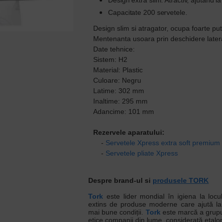
Design extra slim: Atractiv, ajutând 
Capacitate 200 servetele.
Design slim si atragator, ocupa foarte put
Mentenanta usoara prin deschidere late
Date tehnice:
Sistem: H2
Material: Plastic
Culoare: Negru
Latime: 302 mm
Inaltime: 295 mm
Adancime: 101 mm
Rezervele aparatului:
-
Servetele Xpress extra soft premium
-
Servetele pliate Xpress
Despre brand-ul si
produsele TORK
Tork
este lider mondial în igiena la loc
extins de produse moderne care ajută la 
mai bune condiții.
Tork
este marcă a grupul
etice companii din lume, considerată etalon