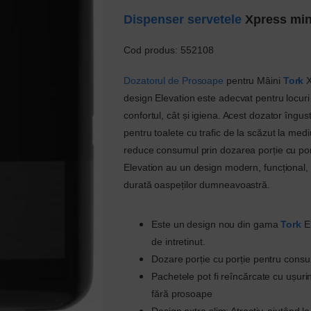
Dispenser servetele
Xpress mi
Cod produs:
552108
Dozatorul de Prosoape
pentru Mâini
Tork
X
design Elevation este adecvat pentru locuri
confortul, cât și igiena. Acest dozator îngus
pentru toalete cu trafic de la scăzut la mediu
reduce consumul prin dozarea porție cu po
Elevation au un design modern, funcțional,
durată oaspeților dumneavoastră.
Este un design nou din gama
Tork
El
de intretinut.
Dozare porție cu porție pentru consu
Pachetele pot fi reîncărcate cu ușuri
fără prosoape