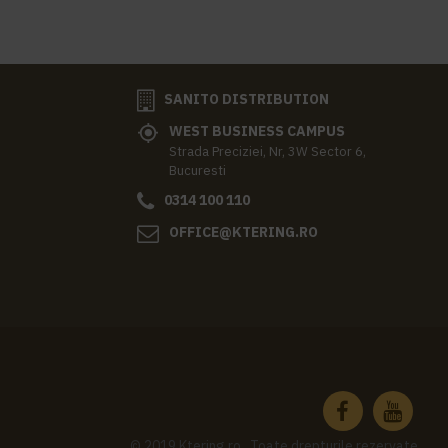
SANITO DISTRIBUTION
WEST BUSINESS CAMPUS
Strada Preciziei, Nr, 3W Sector 6,
Bucuresti
0314 100 110
OFFICE@KTERING.RO
© 2019 Ktering.ro , Toate drepturile rezervate