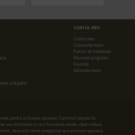
CONTUL MEU
Contul meu
Comenzile mele
Puncte de fidelitate
ata
Discount progresiv
Favorite
Adresele mele
ine a litigiilor
 email pentru activarea abonarii. Cand esti abonat la
al sau informativ si cu o frecventa medie, chiar redusa.
imit, daca esti client inregistrat ai o sectiune speciala