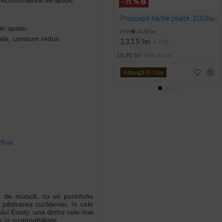
la economisirea de spațiu
-21 %
Prosoape hartie pliate, 100 buc / pachet, 2 straturi, 34 x 21 cm Tork Xpress Extra Soft
in spatiu.
PRP
16,58 lei
rala, comsum redus.
13,15 lei
+ TVA
15,91 lei
TVA inclus
Adaugă în Coş
 Tork
ul de muncă, cu un portofoliu
păstrarea curățeniei, în cele
ui Essity, una dintre cele mai
 în sustenabilitate.