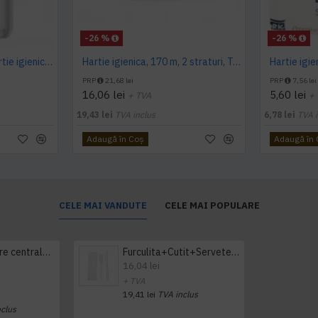
-26 %
-26 %
Dispenser alb pentru hartie igienica pliata, bulk, Tork
Hartie igienica, 170 m, 2 straturi, Tork
PRP
21,68 lei
PRP
7,56 lei
16,06 lei
5,60 lei
+ TVA
+
19,43 lei
TVA inclus
6,78 lei
TVA i
Adaugă în Coş
Adaugă în
CELE MAI VANDUTE
CELE MAI POPULARE
Prosop derulare centrala 1 pliu, 300 m Tork
Furculita+Cutit+Servetel 100buc/set
16,04 lei
+ TVA
19,41 lei
TVA inclus
nclus