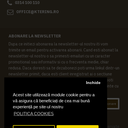
0314 100 110
OFFICE@KTERING.RO
ABONARE LA NEWSLETTER
Dupa ce initiezi abonarea la newsletter-ul nostru iti vom
trimite un email pentru activarea abonarii. Cand esti abonat la
newsletter-ul nostru o sa primesti emailuri cu un caracter
promotional sau informativ si cu o frecventa medie, chiar
redusa. Daca doresti sa te dezabonezi poti urma linkul dintr-un
newsletter primit, daca esti client inregistrat ai o sectiune
speciala in contul tau in acest scop, si de asemenea ne poti
Inchide
contacta oricand pe email pentru orice intrebari sau cerinte cu
privire la datele tale personale.
Acest site utilizează module cookie pentru a
vă asigura că beneficiați de cea mai bună
Abonare
experiență pe site-ul nostru
POLITICA COOKIES
© 2019 Ktering.ro , Toate drepturile rezervate