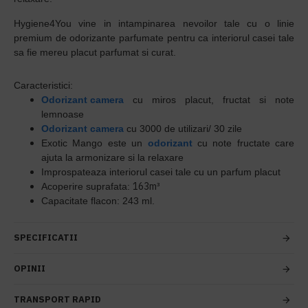
Hygiene4You
vine in intampinarea nevoilor tale cu o linie
premium de odorizante parfumate pentru ca interiorul casei tale
sa fie mereu placut parfumat si curat.
Caracteristici:
Odorizant camera
cu miros placut, fructat si note
lemnoase
Odorizant camera
cu 3000 de utilizari/ 30 zile
Exotic Mango este un
odorizant
cu note fructate care
ajuta la armonizare si la relaxare
Improspateaza interiorul casei tale cu un parfum placut
163m³
Acoperire suprafata:
Capacitate flacon: 243 ml.
SPECIFICATII
OPINII
TRANSPORT RAPID