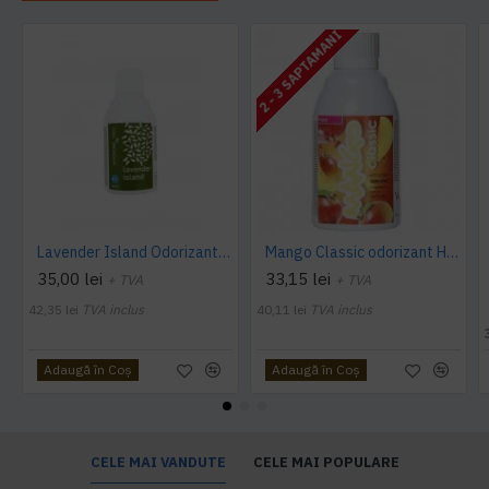
2 - 3 SAPTAMANI
Lavender Island Odorizant Maxi 243ml Hygiene4You
Mango Classic odorizant Hygiene 4 You
35,00 lei
33,15 lei
+ TVA
+ TVA
42,35 lei
TVA inclus
40,11 lei
TVA inclus
Adaugă în Coş
Adaugă în Coş
CELE MAI VANDUTE
CELE MAI POPULARE