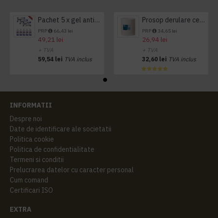
Pachet 5 x gel antibacterian 50ml si 3 x Servetele antibacteriene 48 buc Hygienium
Prosop derulare centrala 1 pliu, 300 m Tork
PRP
66,43 lei
PRP
34,65 lei
49,21 lei
26,94 lei
+ TVA
+ TVA
59,54 lei
TVA inclus
32,60 lei
TVA inclus
INFORMATII
Despre noi
Date de identificare ale societatii
Politica cookie
Politica de confidentialitate
Termeni si conditii
Prelucrarea datelor cu caracter personal
Cum comand
Certificari ISO
EXTRA