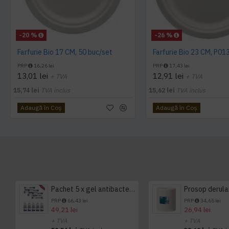
-20 %
-26 %
Farfurie Bio 17 CM, 50 buc/set
Farfurie Bio 23 CM, P01
PRP
16,26 lei
PRP
17,43 lei
13,01 lei
12,91 lei
+ TVA
+ TVA
15,74 lei
TVA inclus
15,62 lei
TVA inclus
Adaugă în Coş
Adaugă în Coş
Pachet 5 x gel antibacterian 50ml si 3 x Servetele antibacteriene 48 buc Hygienium
PRP
66,43 lei
PRP
34,65 lei
49,21 lei
26,94 lei
+ TVA
+ TVA