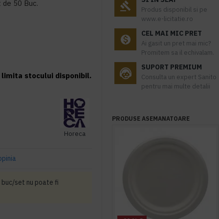
t de 50 Buc.
Produs disponibil si pe
www.e-licitatie.ro
CEL MAI MIC PRET
Ai gasit un pret mai mic?
Promitem sa il echivalam.
SUPORT PREMIUM
limita stocului disponibil.
Consulta un expert Sanito
pentru mai multe detalii
PRODUSE ASEMANATOARE
Horeca
opinia
 buc/set nu poate fi