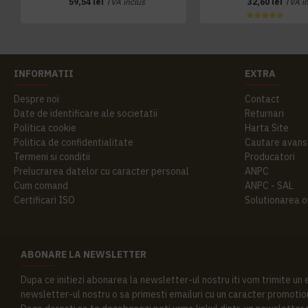
59,54 lei
TVA inclus
32,60 lei
TVA i
INFORMATII
EXTRA
Despre noi
Contact
Date de identificare ale societatii
Returnari
Politica cookie
Harta Site
Politica de confidentialitate
Cautare avans
Termeni si conditii
Producatori
Prelucrarea datelor cu caracter personal
ANPC
Cum comand
ANPC - SAL
Certificari ISO
Solutionarea onl
ABONARE LA NEWSLETTER
Dupa ce initiezi abonarea la newsletter-ul nostru iti vom trimite un
newsletter-ul nostru o sa primesti emailuri cu un caracter promotion