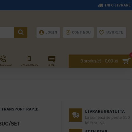
INFO LIVRARE
LOGIN
CONT NOU
FAVORITE
0 produs(e) - 0,00 lei
4100110
0740230170
Blog
TRANSPORT RAPID
LIVRARE GRATUITA
La comenzi de peste 550
 BUC/SET
lei fara TVA.
SI IN SEAP