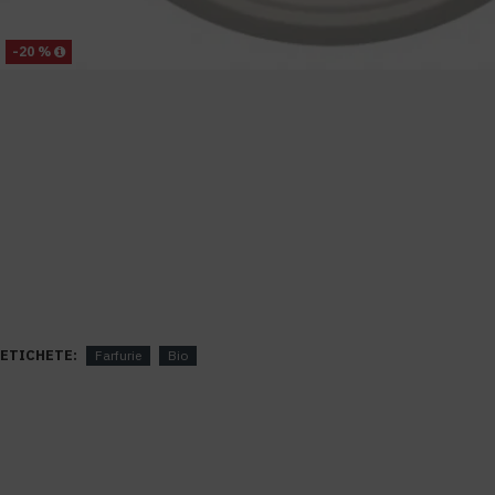
-20 %
ETICHETE:
Farfurie
Bio