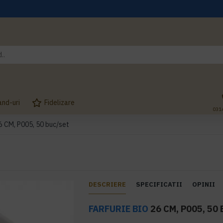
and-uri
Fidelizare
031
26 CM, P005, 50 buc/set
DESCRIERE
SPECIFICATII
OPINII
FARFURIE BIO
26 CM, P005, 50