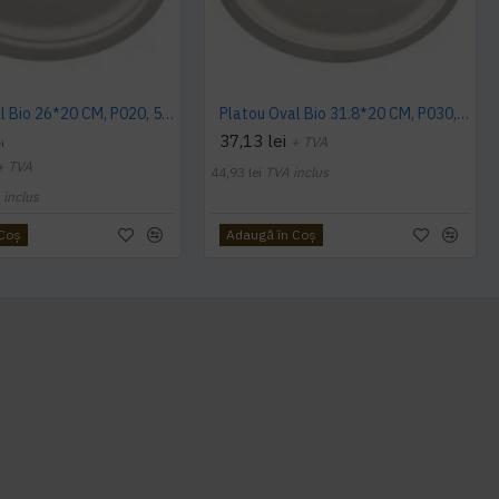
Platou Oval Bio 26*20 CM, P020, 50 buc/set
Platou Oval Bio 31.8*20 CM, P030, 50 buc/set
37,13 lei
+ TVA
i
+ TVA
44,93 lei
TVA inclus
 inclus
 Coş
Adaugă în Coş