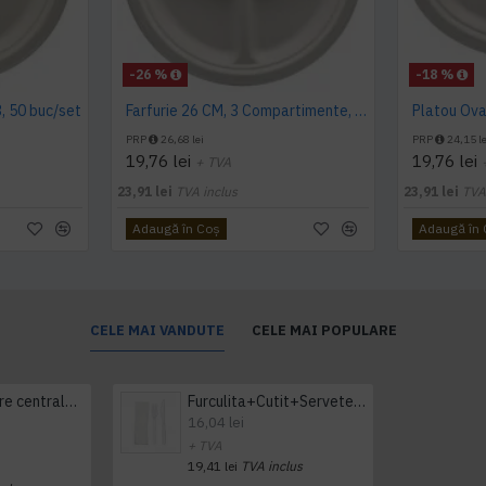
-26 %
-18 %
3, 50 buc/set
Farfurie 26 CM, 3 Compartimente, Bio, trestie de zahar, 50 buc/set
PRP
26,68 lei
PRP
24,15 le
19,76 lei
19,76 lei
+ TVA
23,91 lei
TVA inclus
23,91 lei
TVA
Adaugă în Coş
Adaugă în
CELE MAI VANDUTE
CELE MAI POPULARE
Prosop derulare centrala 1 pliu, 300 m Tork
Furculita+Cutit+Servetel 100buc/set
16,04 lei
+ TVA
19,41 lei
TVA inclus