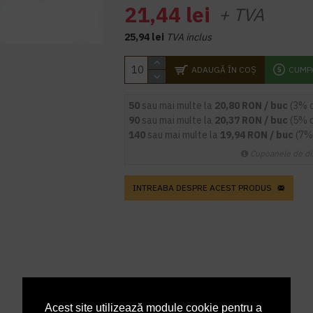
21,44 lei
+ TVA
25,94 lei
TVA inclus
ADAUGĂ ÎN COŞ
CUMP
50
sau mai multe la
20,80 RON / buc
(3% 
90
sau mai multe la
20,37 RON / buc
(5% 
140
sau mai multe la
19,94 RON / buc
(7%
Cupoanele de di
INTREABA DESPRE ACEST PRODUS
Acest site utilizează module cookie pentru a