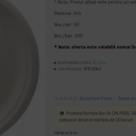
* Nota: Pretul afisat este pentru un se
Material: Alb
Buc./set: 50
Buc./bax: 500
* Nota: oferta este valabilă numai în 
În Stoc
DISPONIBILITATE:
SFR 1063
COD PRODUS:
Bazată pe 0 note.
-
Spune-ţi 
Produsul Farfurie Bio 26 CM, P005, 50
cumparat decat in multiplu de 10 bucati
PRP
26,73 lei