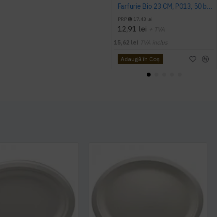
Farfurie Bio 23 CM, P013, 50 buc/set
PRP
17,43 lei
12,91 lei
+ TVA
15,62 lei
TVA inclus
Adaugă în Coş