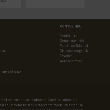
nclus
CONTUL MEU
Contul meu
Comenzile mele
Puncte de fidelitate
ata
Discount progresiv
Favorite
Adresele mele
ine a litigiilor
 email pentru activarea abonarii. Cand esti abonat la
al sau informativ si cu o frecventa medie, chiar redusa.