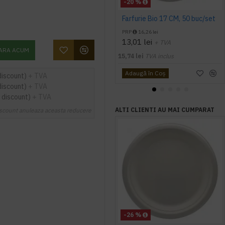
-20 %
Farfurie Bio 17 CM, 50 buc/set
PRP
16,26 lei
13,01 lei
+ TVA
ARA ACUM
15,74 lei
TVA inclus
Adaugă în Coş
discount)
+ TVA
discount)
+ TVA
 discount)
+ TVA
ALTI CLIENTI AU MAI CUMPARAT
scount anuleaza aceasta reducere
-26 %