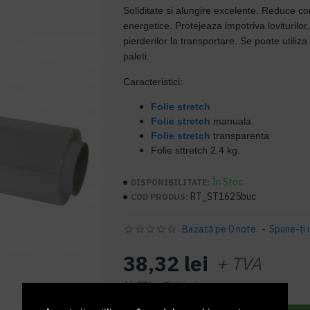
Soliditate si alungire excelente. Reduce con
energetice. Protejeaza impotriva loviturilor,
pierderilor la transportare. Se poate utiliza
paleti.
Caracteristici:
Folie stretch
Folie stretch
manuala
Folie stretch
transparenta
Folie sttretch 2.4 kg.
În Stoc
DISPONIBILITATE:
RT_ST1625buc
COD PRODUS:
Bazată pe 0 note.
-
Spune-ţi 
38,32 lei
+ TVA
46,37 lei
TVA inclus