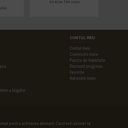
19,41 lei
TVA inclus
nclus
CONTUL MEU
Contul meu
Comenzile mele
Puncte de fidelitate
ata
Discount progresiv
Favorite
Adresele mele
ine a litigiilor
 email pentru activarea abonarii. Cand esti abonat la