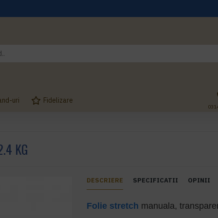
and-uri
Fidelizare
031
2.4 KG
DESCRIERE
SPECIFICATII
OPINII
Folie stretch
manuala, transparen