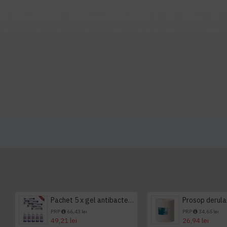
Pachet 5 x gel antibacterian 50ml si 3 x Servetele antibacteriene 48 buc Hygienium
PRP
66,43 lei
PRP
34,65 lei
49,21 lei
26,94 lei