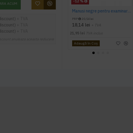
-12 %
ARA ACUM
Manusi negre pentru examinare si protectie Nitrylex, 100buc/set
discount)
+ TVA
PRP
20,54 lei
18,14 lei
discount)
+ TVA
+ TVA
discount)
+ TVA
21,95 lei
TVA inclus
scount anuleaza aceasta reducere
Adaugă în Coş