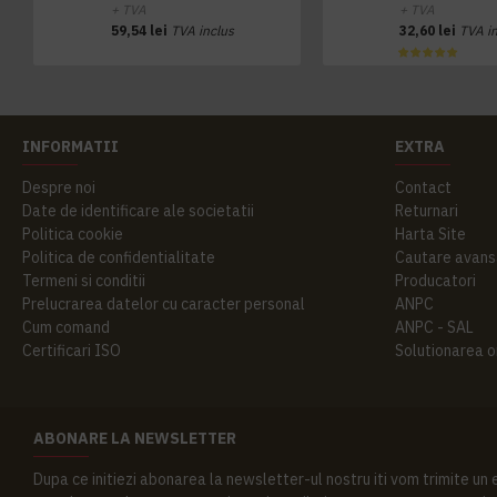
+ TVA
+ TVA
59,54 lei
TVA inclus
32,60 lei
TVA i
INFORMATII
EXTRA
Despre noi
Contact
Date de identificare ale societatii
Returnari
Politica cookie
Harta Site
Politica de confidentialitate
Cautare avans
Termeni si conditii
Producatori
Prelucrarea datelor cu caracter personal
ANPC
Cum comand
ANPC - SAL
Certificari ISO
Solutionarea onl
ABONARE LA NEWSLETTER
Dupa ce initiezi abonarea la newsletter-ul nostru iti vom trimite un