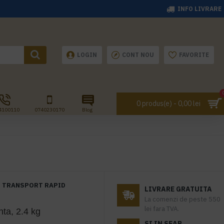
INFO LIVRARE
LOGIN
CONT NOU
FAVORITE
0 produs(e) - 0,00 lei
4100110
0740230170
Blog
TRANSPORT RAPID
LIVRARE GRATUITA
La comenzi de peste 550
lei fara TVA.
ta, 2.4 kg
SI IN SEAP