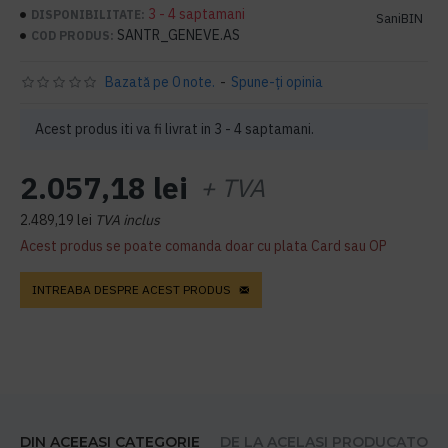
3 - 4 saptamani
DISPONIBILITATE:
SaniBIN
SANTR_GENEVE.AS
COD PRODUS:
Bazată pe 0 note.
-
Spune-ţi opinia
Acest produs iti va fi livrat in 3 - 4 saptamani.
2.057,18 lei
+ TVA
2.489,19 lei
TVA inclus
Acest produs se poate comanda doar cu plata Card sau OP
INTREABA DESPRE ACEST PRODUS
DIN ACEEASI CATEGORIE
DE LA ACELASI PRODUCATOR