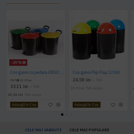
-20 %
Cos gunoi cu pedala ERGO - 10 litri
Cos gunoi Flip Flap 12 litri
24,58 lei
+ TVA
PRP
41,39 lei
33,11 lei
+ TVA
29,74 lei
TVA inclus
40,06 lei
TVA inclus
Adaugă în Coş
Adaugă în Coş
CELE MAI VANDUTE
CELE MAI POPULARE