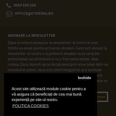
0314 100 110
OFFICE@KTERING.RO
ABONARE LA NEWSLETTER
Dupa ce initiezi abonarea la newsletter-ul nostru iti vom
trimite un email pentru activarea abonarii. Cand esti abonat la
newsletter-ul nostru o sa primesti emailuri cu un caracter
promotional sau informativ si cu o frecventa medie, chiar
redusa. Daca doresti sa te dezabonezi poti urma linkul dintr-un
newsletter primit, daca esti client inregistrat ai o sectiune
speciala in contul tau in acest scop, si de asemenea ne poti
Inchide
contacta oricand pe email pentru orice intrebari sau cerinte cu
privire la datele tale personale.
Acest site utilizează module cookie pentru a
vă asigura că beneficiați de cea mai bună
Abonare
experiență pe site-ul nostru
POLITICA COOKIES