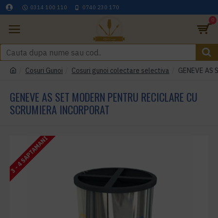
0314 100 110
0740 230 170
0
Coşuri Gunoi
Cosuri gunoi colectare selectiva
GENEVE AS Se
GENEVE AS SET MODERN PENTRU RECICLARE CU
SCRUMIERA INCORPORAT
3 - 4 SAPTAMANI