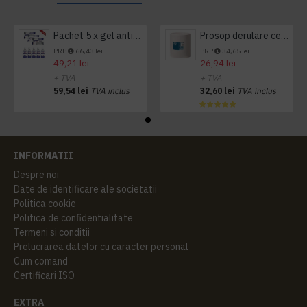
Pachet 5 x gel antibacterian 50ml si 3 x Servetele antibacteriene 48 buc Hygienium
Prosop derulare centrala 1 pliu, 300 m Tork
PRP
66,43 lei
PRP
34,65 lei
49,21 lei
26,94 lei
+ TVA
+ TVA
59,54 lei
TVA inclus
32,60 lei
TVA inclus
INFORMATII
Despre noi
Date de identificare ale societatii
Politica cookie
Politica de confidentialitate
Termeni si conditii
Prelucrarea datelor cu caracter personal
Cum comand
Certificari ISO
EXTRA