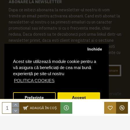
ABONARE LA NEWSLETTER
Dupa ce initiezi abonarea la newsletter-ul nostru iti vom
trimite un email pentru activarea abonarii. Cand esti abonat la
newsletter-ul nostru o sa primesti emailuri cu un caracter
promotional sau informativ si cu o frecventa medie, chiar
redusa. Daca doresti sa te dezabonezi poti urma linkul dintr-un
newsletter primit, daca esti client inregistrat ai o sectiune
speciala in contul tau in acest scop, si de asemenea ne poti
Inchide
contacta oricand pe email pentru orice intrebari sau cerinte cu
privire la datele tale personale.
Acest site utilizează module cookie pentru a
vă asigura că beneficiați de cea mai bună
Abonare
experiență pe site-ul nostru
POLITICA COOKIES
© 2019 Ktering.ro , Toate drepturile rezervate
Preferinte
Accept
ADAUGĂ ÎN COŞ