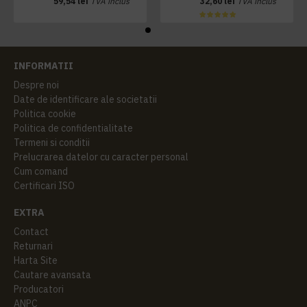
59,54 lei
TVA inclus
32,60 lei
TVA inclus
INFORMATII
Despre noi
Date de identificare ale societatii
Politica cookie
Politica de confidentialitate
Termeni si conditii
Prelucrarea datelor cu caracter personal
Cum comand
Certificari ISO
EXTRA
Contact
Returnari
Harta Site
Cautare avansata
Producatori
ANPC