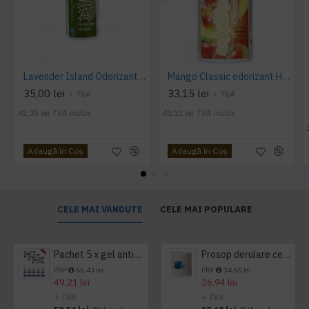
Lavender Island Odorizant Maxi 243ml Hygiene4You
Mango Classic odorizant Hygiene 4 You
35,00 lei
33,15 lei
+ TVA
+ TVA
42,35 lei
TVA inclus
40,11 lei
TVA inclus
Adaugă în Coş
Adaugă în Coş
CELE MAI VANDUTE
CELE MAI POPULARE
Pachet 5 x gel antibacterian 50ml si 3 x Servetele antibacteriene 48 buc Hygienium
Prosop derulare centrala 1 pliu, 300 m Tork
PRP
66,43 lei
PRP
34,65 lei
49,21 lei
26,94 lei
+ TVA
+ TVA