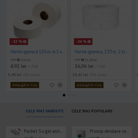
-13 %
-26 %
Hârtie igienică 120 m, in 2 straturi, extra albă, Mini Jumbo, AQAS
Hartie igienica, 170 m, 2 straturi, Tork
PRP
5,66 lei
PRP
21,68 lei
4,92 lei
16,06 lei
+ TVA
+ TVA
5,95 lei
TVA inclus
19,43 lei
TVA inclus
Adaugă în Coş
Adaugă în Coş
CELE MAI VANDUTE
CELE MAI POPULARE
Pachet 5 x gel antibacterian 50ml si 3 x Servetele antibacteriene 48 buc Hygienium
Prosop derulare centrala 1 pliu, 300 m Tork