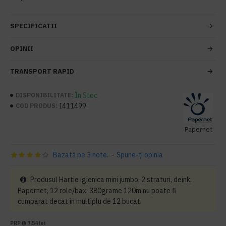
SPECIFICATII
OPINII
TRANSPORT RAPID
În Stoc
DISPONIBILITATE:
I411499
COD PRODUS:
Papernet
Bazată pe 3 note.
-
Spune-ţi opinia
Produsul Hartie igienica mini jumbo, 2 straturi, deink,
Papernet, 12 role/bax, 380grame 120m nu poate fi
cumparat decat in multiplu de 12 bucati
PRP
7,54 lei