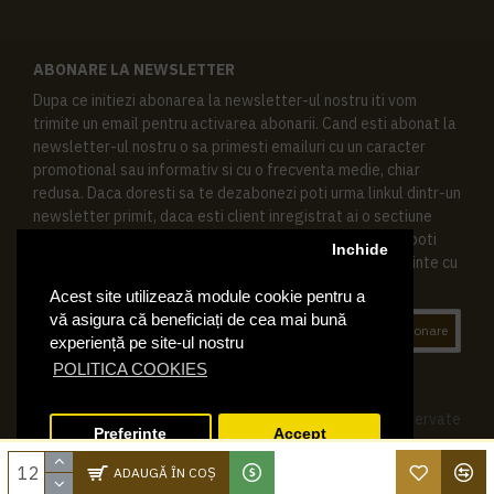
ABONARE LA NEWSLETTER
Dupa ce initiezi abonarea la newsletter-ul nostru iti vom
trimite un email pentru activarea abonarii. Cand esti abonat la
newsletter-ul nostru o sa primesti emailuri cu un caracter
promotional sau informativ si cu o frecventa medie, chiar
redusa. Daca doresti sa te dezabonezi poti urma linkul dintr-un
newsletter primit, daca esti client inregistrat ai o sectiune
speciala in contul tau in acest scop, si de asemenea ne poti
Inchide
contacta oricand pe email pentru orice intrebari sau cerinte cu
privire la datele tale personale.
Acest site utilizează module cookie pentru a
vă asigura că beneficiați de cea mai bună
Abonare
experiență pe site-ul nostru
POLITICA COOKIES
© 2019 Ktering.ro , Toate drepturile rezervate
Preferinte
Accept
ADAUGĂ ÎN COŞ