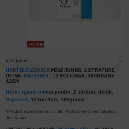
-17 %
DESCRIERE
HARTIE IGIENICA
MINI JUMBO, 2 STRATURI,
DEINK,
PAPERNET
, 12 ROLE/BAX, 380GRAME
120M
Hartie igienica
mini jumbo, 2 straturi, deink,
Papernet
,
12 role/bax,
380grame
*Pretul afisat este pentru o rola. Produsul se comercializeaza
doar la bax.
Datorită dimensiunilor sale,
hârtia igienică
Mini Jumbo este