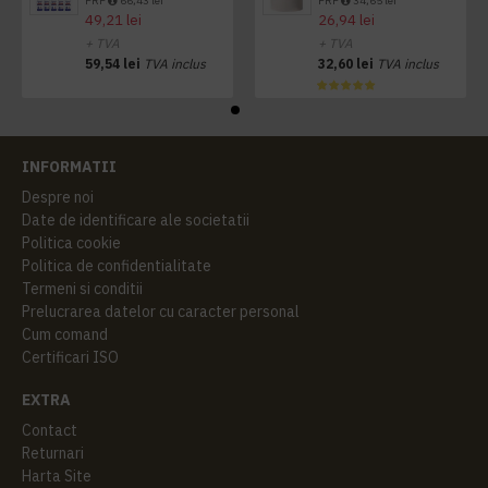
PRP
66,43 lei
PRP
34,65 lei
49,21 lei
26,94 lei
+ TVA
+ TVA
59,54 lei
TVA inclus
32,60 lei
TVA inclus
INFORMATII
Despre noi
Date de identificare ale societatii
Politica cookie
Politica de confidentialitate
Termeni si conditii
Prelucrarea datelor cu caracter personal
Cum comand
Certificari ISO
EXTRA
Contact
Returnari
Harta Site