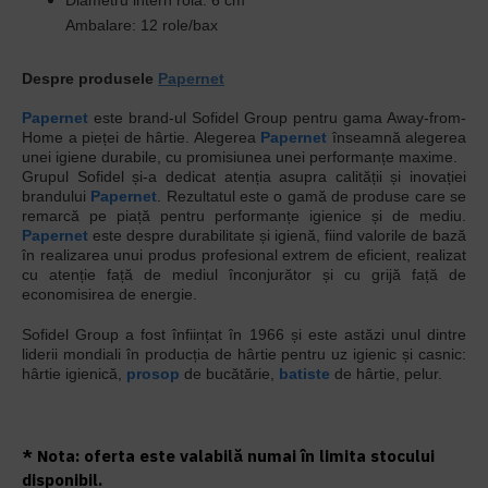
Diametru intern rolă: 6 cm
Ambalare: 12 role/bax
Despre produsele
Papernet
Papernet
este brand-ul Sofidel Group pentru gama Away-from-
Home a pieței de hârtie. Alegerea
Papernet
înseamnă alegerea
unei igiene durabile, cu promisiunea unei performanțe maxime.
Grupul Sofidel și-a dedicat atenția asupra calității și inovației
brandului
Papernet
. Rezultatul este o gamă de produse care se
remarcă pe piață pentru performanțe igienice și de mediu.
Papernet
este despre durabilitate și igienă, fiind valorile de bază
în realizarea unui produs profesional extrem de eficient, realizat
cu atenție față de mediul înconjurător și cu grijă față de
economisirea de energie.
Sofidel Group a fost înființat în 1966 și este astăzi unul dintre
liderii mondiali în producția de hârtie pentru uz igienic și casnic:
hârtie igienică,
prosop
de bucătărie,
batiste
de hârtie, pelur.
* Nota: oferta este valabilă numai în limita stocului
disponibil.