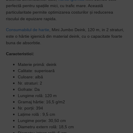
perfectă pentru spațiile mici, cu trafic mare. Această
particularitate permite optimizarea costurilor și reducerea
riscului de epuizare rapida.
Consumabilul de hartie
, Mini Jumbo Deink, 120 m, in 2 straturi,
este o hârtie igienică din material deink, cu o capacitate foarte
buna de absorbtie.
Caracteristici:
Materie primă: deink
Calitate: superioară
Culoare: albă
Nr. straturi: 2
Gofrate: Da
Lungime rolă: 120 m
Gramaj hârtie: 16,5 g/m2
Nr. porții: 394
Lațime rolă : 9,5 cm
Lungime porție: 30,50 cm
Diametru extern rolă: 18,5 cm