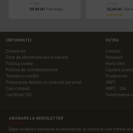
+ TVA
+ TVA
59,54 lei
TVA inclus
32,60 lei
TVA i
INFORMATII
EXTRA
Despre noi
Contact
Date de identificare ale societatii
Returnari
Politica cookie
Harta Site
Politica de confidentialitate
Cautare avans
Termeni si conditii
Producatori
Prelucrarea datelor cu caracter personal
ANPC
Cum comand
ANPC - SAL
Certificari ISO
Solutionarea onl
ABONARE LA NEWSLETTER
Dupa ce initiezi abonarea la newsletter-ul nostru iti vom trimite un