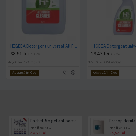
HIGEEA Detergent universal All Purpose Cleaner - ECOLABEL 5L
38,51 lei
13,47 lei
+ TVA
+ TVA
46,60 lei
TVA inclus
16,30 lei
TVA inclus
Adaugă în Coş
Adaugă în Coş
Pachet 5 x gel antibacterian 50ml si 3 x Servetele antibacteriene 48 buc Hygienium
PRP
66,43 lei
PRP
34,65 lei
49,21 lei
26,94 lei