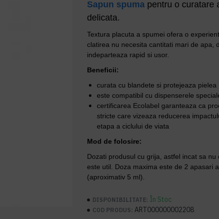
Sapun spuma
pentru o curatare a
delicata.
Textura placuta a spumei ofera o experient
clatirea nu necesita cantitati mari de apa
indeparteaza rapid si usor.
Beneficii:
curata cu blandete si protejeaza pielea
este compatibil cu dispenserele specia
certificarea Ecolabel garanteaza ca prod
stricte care vizeaza reducerea impactul
etapa a ciclului de viata
Mod de folosire:
Dozati produsul cu grija, astfel incat sa n
este util. Doza maxima este de 2 apasari a
(aproximativ 5 ml).
În Stoc
DISPONIBILITATE:
ART000000002208
COD PRODUS: