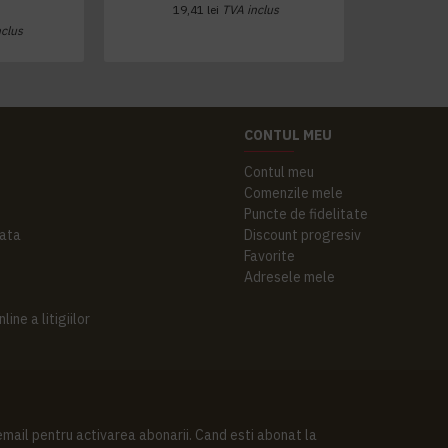
19,41 lei
TVA inclus
nclus
CONTUL MEU
Contul meu
Comenzile mele
Puncte de fidelitate
ata
Discount progresiv
Favorite
Adresele mele
ine a litigiilor
 email pentru activarea abonarii. Cand esti abonat la