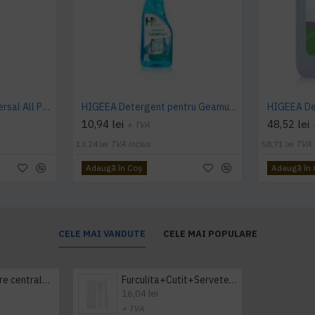
HIGEEA Detergent universal All Purpose Cleaner - ECOLABEL 500ml
HIGEEA Detergent pentru Geamuri ECOLABEL 750ml
10,94 lei
48,52 lei
+ TVA
13,24 lei
TVA inclus
58,71 lei
TVA 
Adaugă în Coş
Adaugă în
CELE MAI VANDUTE
CELE MAI POPULARE
Prosop derulare centrala 1 pliu, 300 m Tork
Furculita+Cutit+Servetel 100buc/set
16,04 lei
+ TVA