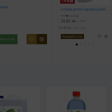
-9 %
opinia
Lotiune pentru ingrijirea pielii Silonda® Ecolab 500ml
PRP
36,23 lei
32,81 lei
+ TVA
39,70 lei
TVA inclus
Adaugă în Coş
ARA ACUM