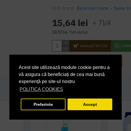
Bazată pe 0 note.
-
Spune-ţi 
15,64 lei
+ TVA
18,92 lei
TVA inclus
ADAUGĂ ÎN COŞ
CUMP
INTREABA DESPRE ACEST PRODUS
Acest site utilizează module cookie pentru a
vă asigura că beneficiați de cea mai bună
experiență pe site-ul nostru
POLITICA COOKIES
Preferinte
Accept