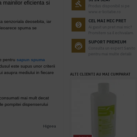
 mainilor eficienta si
Produs disponibil si pe
www.e-licitatie.ro
CEL MAI MIC PRET
a senzoriala deosebita, iar
Ai gasit un pret mai mic?
, deoarece spuma se
Promitem sa il echivalam.
SUPORT PREMIUM
Consulta un expert Sanito
pentru mai multe detalii
le pentru
sapun spuma
usul este supus unor criterii
ui asupra mediului in fiecare
ALTI CLIENTI AU MAI CUMPARAT
u consumati mai mult decat
le pompitei dispenserului
Higeea