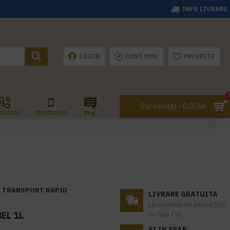
INFO LIVRARE
LOGIN
CONT NOU
FAVORITE
0 produs(e) - 0,00 lei
4100110
0740230170
Blog
TRANSPORT RAPID
LIVRARE GRATUITA
La comenzi de peste 550
EL 1L
lei fara TVA.
SI IN SEAP