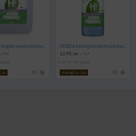
HIGEEA Detergent pentru pardoseli - ECOLABEL 5l
HIGEEA Detergent pentru pardoseli - ECOLABEL 1L
12,95 lei
+ TVA
+ TVA
inclus
15,67 lei
TVA inclus
 Coş
Adaugă în Coş