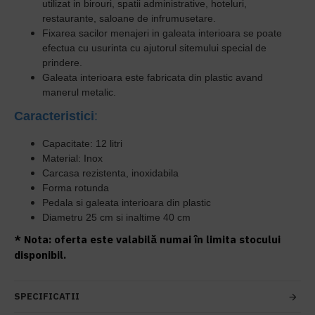
utilizat in birouri,
s
patii administrative, hoteluri,
restaurante, saloane de infrumusetare.
Fixarea sacilor menajeri in galeata interioara se poate
efectua cu usurinta cu ajutorul sitemului special de
prindere.
Galeata interioara este fabricata din pl
astic avand
manerul metalic.
Caracteristici
:
Capacitate: 12 litri
Material: Inox
Carcasa rezistenta, inoxidabila
Forma rotunda
Pedala si galeata interioara din plastic
Diametru 25 cm si inaltime 40 cm
* Nota: oferta este valabilă numai în limita stocului
disponibil.
SPECIFICATII