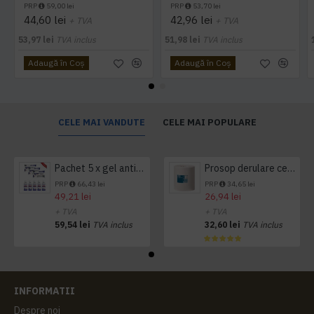
PRP
59,00 lei
PRP
53,70 lei
44,60 lei
42,96 lei
+ TVA
+ TVA
53,97 lei
TVA inclus
51,98 lei
TVA inclus
Adaugă în Coş
Adaugă în Coş
CELE MAI VANDUTE
CELE MAI POPULARE
Pachet 5 x gel antibacterian 50ml si 3 x Servetele antibacteriene 48 buc Hygienium
Prosop derulare centrala 1 pliu, 300 m Tork
PRP
66,43 lei
PRP
34,65 lei
49,21 lei
26,94 lei
+ TVA
+ TVA
59,54 lei
TVA inclus
32,60 lei
TVA inclus
INFORMATII
Despre noi