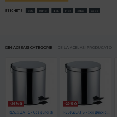
ETICHETE:
cos
gunoi
12L
inox
aqas
aqas
DIN ACEEASI CATEGORIE
DE LA ACELASI PRODUCATOR
-24 %
-20 %
RESIGILAT 1 - Cos gunoi din inox 12L AQAS
RESIGILAT 8 - Cos gunoi din inox 12L AQAS