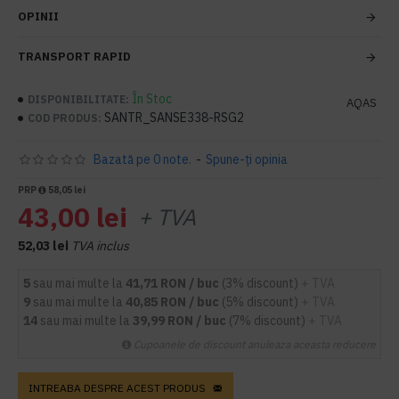
OPINII
TRANSPORT RAPID
În Stoc
DISPONIBILITATE:
AQAS
SANTR_SANSE338-RSG2
COD PRODUS:
Bazată pe 0 note.
-
Spune-ţi opinia
PRP
58,05 lei
43,00 lei
+ TVA
52,03 lei
TVA inclus
5
sau mai multe la
41,71 RON / buc
(3% discount)
+ TVA
9
sau mai multe la
40,85 RON / buc
(5% discount)
+ TVA
14
sau mai multe la
39,99 RON / buc
(7% discount)
+ TVA
Cupoanele de discount anuleaza aceasta reducere
INTREABA DESPRE ACEST PRODUS