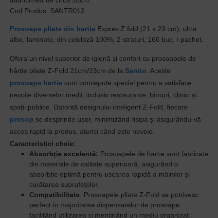
adancimea de circa 10cm.
Cod Produs: SANTR012
Prosoape pliate din hartie
Expres Z fold
(
21 x 23 cm
), ultra
albe, laminate, din celuloză 100%, 2 straturi, 160 buc. / pachet.
Ofera un nivel superior de igienă și confort cu prosoapele de
hârtie pliate Z-Fold 21cm/23cm de la
Sanito
. Aceste
prosoape hartie
sunt concepute special pentru a satisface
nevoile diverselor medii, inclusiv restaurante, birouri, clinici și
spații publice. Datorită designului inteligent Z-Fold, fiecare
prosop
se desprinde ușor, minimizând risipa și asigurându-vă
acces rapid la produs, atunci când este nevoie.
Caracteristici cheie:
Absorbție excelentă:
Prosoapele de hartie sunt fabricate
din materiale de calitate superioară, asigurând o
absorbție optimă pentru uscarea rapidă a mâinilor și
curățarea suprafețelor.
Compatibilitate
:
Prosoapele pliate Z-Fold se potrivesc
perfect în majoritatea dispensarelor de prosoape,
facilitând utilizarea și menținând un mediu organizat.