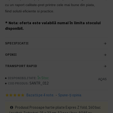
cu un raport calitate-pret printre cele mai bune din piata,
fiind solutii eficiente si practice.
* Nota: oferta este valabilă numai în limita stocului
disponibil.
SPECIFICATII
OPINII
TRANSPORT RAPID
În Stoc
DISPONIBILITATE:
AQAS
SANTR_012
COD PRODUS:
Bazată pe 4 note.
-
Spune-ţi opinia
Produsul Prosoape hartie pliate Expres Z fold, 160 buc