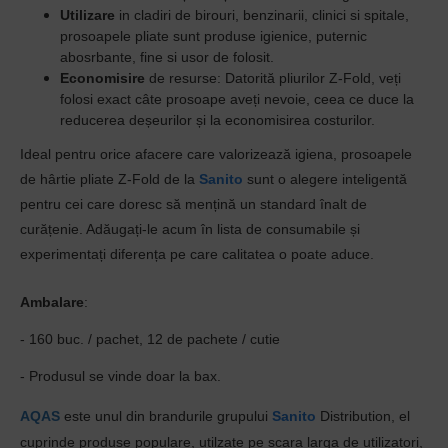
Utilizare
in cladiri de birouri, benzinarii, clinici si spitale,
prosoapele pliate sunt produse igienice, puternic
abosrbante, fine si usor de folosit.
Economisire
de resurse:
Datorită pliurilor Z-Fold, veți
folosi exact câte prosoape aveți nevoie, ceea ce duce la
reducerea deșeurilor și la economisirea costurilor.
Ideal pentru orice afacere care valorizează igiena, prosoapele
de hârtie pliate Z-Fold de la
Sanito
sunt o alegere inteligentă
pentru cei care doresc să mențină un standard înalt de
curățenie. Adăugați-le acum în lista de consumabile și
experimentați diferența pe care calitatea o poate aduce.
Ambalare
:
- 160 buc. / pachet, 12 de pachete / cutie
- Produsul se vinde doar la bax.
AQAS
este unul din brandurile grupului
Sanito
Distribution, el
cuprinde produse populare, utilzate pe scara larga de utilizatori,