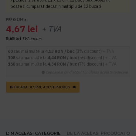
/ pachet, 2 straturi, 21 x 23 cm, 12 pac / bax, AQAS nu
poate fi cumparat decat in multiplu de 12 bucati
PRP
5,84 lei
4,67 lei
+ TVA
5,65 lei
TVA inclus
60
sau mai multe la
4,53 RON / buc
(3% discount)
+ TVA
108
sau mai multe la
4,44 RON / buc
(5% discount)
+ TVA
168
sau mai multe la
4,34 RON / buc
(7% discount)
+ TVA
Cupoanele de discount anuleaza aceasta reducere
INTREABA DESPRE ACEST PRODUS
DIN ACEEASI CATEGORIE
DE LA ACELASI PRODUCATOR