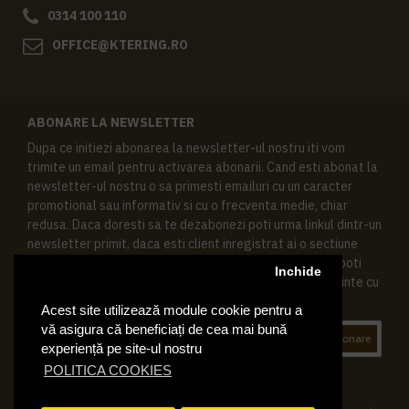
0314 100 110
OFFICE@KTERING.RO
ABONARE LA NEWSLETTER
Dupa ce initiezi abonarea la newsletter-ul nostru iti vom
trimite un email pentru activarea abonarii. Cand esti abonat la
newsletter-ul nostru o sa primesti emailuri cu un caracter
promotional sau informativ si cu o frecventa medie, chiar
redusa. Daca doresti sa te dezabonezi poti urma linkul dintr-un
newsletter primit, daca esti client inregistrat ai o sectiune
speciala in contul tau in acest scop, si de asemenea ne poti
Inchide
contacta oricand pe email pentru orice intrebari sau cerinte cu
privire la datele tale personale.
Acest site utilizează module cookie pentru a
vă asigura că beneficiați de cea mai bună
Abonare
experiență pe site-ul nostru
POLITICA COOKIES