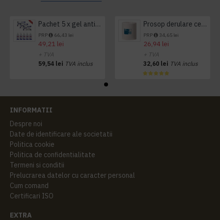
Pachet 5 x gel antibacterian 50ml si 3 x Servetele antibacteriene 48 buc Hygienium
Prosop derulare centrala 1 pliu, 300 m Tork
PRP
66,43 lei
PRP
34,65 lei
49,21 lei
26,94 lei
+ TVA
+ TVA
59,54 lei
TVA inclus
32,60 lei
TVA inclus
INFORMATII
Despre noi
Date de identificare ale societatii
Politica cookie
Politica de confidentialitate
Termeni si conditii
Prelucrarea datelor cu caracter personal
Cum comand
Certificari ISO
EXTRA