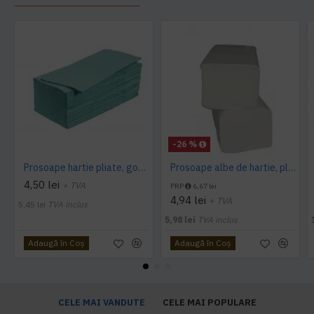
-26 %
Prosoape hartie pliate, gofrate, verzi, 25 x 23 cm, V fold, 1 strat, AQAS, 250 buc/pachet
Prosoape albe de hartie, pliate V fold, 25 x 23 cm, in 2 straturi, 160 buc/pachet, 20 pac/bax, AQAS
4,50 lei
+ TVA
PRP
6,67 lei
4,94 lei
+ TVA
5,45 lei
TVA inclus
5,98 lei
TVA inclus
Adaugă în Coş
Adaugă în Coş
CELE MAI VANDUTE
CELE MAI POPULARE