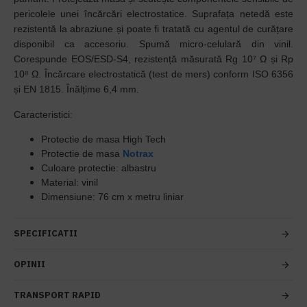
pericolele unei încărcări electrostatice. Suprafața netedă este
rezistentă la abraziune și poate fi tratată cu agentul de curățare
disponibil ca accesoriu. Spumă micro-celulară din vinil.
Corespunde EOS/ESD-S4, rezistență măsurată Rg 10⁷ Ω și Rp
10⁸ Ω. Încărcare electrostatică (test de mers) conform ISO 6356
și EN 1815. Înălțime 6,4 mm.
Caracteristici:
Protectie de masa High Tech
Protectie de masa
Notrax
Culoare protectie: albastru
Material: vinil
Dimensiune: 76 cm x metru liniar
SPECIFICATII
OPINII
TRANSPORT RAPID