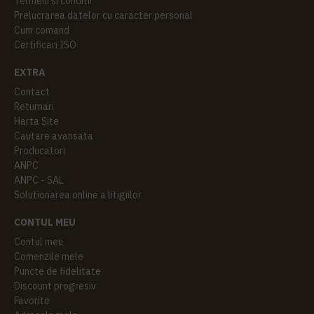
Termeni si conditii
Prelucrarea datelor cu caracter personal
Cum comand
Certificari ISO
EXTRA
Contact
Returnari
Harta Site
Cautare avansata
Producatori
ANPC
ANPC - SAL
Solutionarea online a litigiilor
CONTUL MEU
Contul meu
Comenzile mele
Puncte de fidelitate
Discount progresiv
Favorite