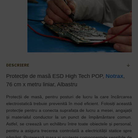
DESCRIERE
Protecție de masă ESD High Tech POP,
Notrax
,
76 cm x metru liniar, Albastru
Protecții de masă, pentru posturi de lucru la care încărcarea
electrostatică trebuie prevenită în mod eficient. Folosiți această
protecție pentru a conecta suprafața de lucru a mesei, angajații
și materialul conductor la un punct de împământare comun.
Astfel, se creează un echilibru între toate obiectele și personal,
pentru a asigura trecerea controlată a electricității statice spre
pământ. Protejează masa și scutește componentele sensibile de