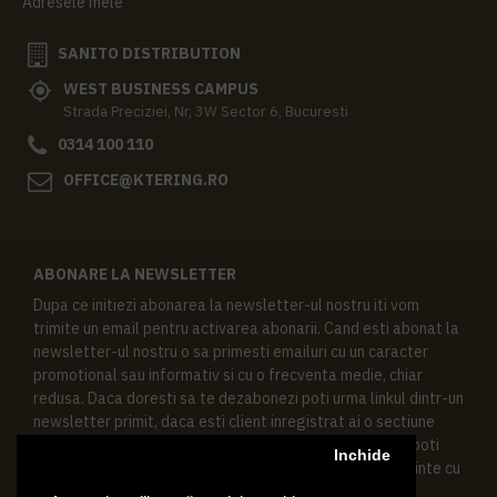
Adresele mele
SANITO DISTRIBUTION
WEST BUSINESS CAMPUS
Strada Preciziei, Nr, 3W Sector 6, Bucuresti
0314 100 110
OFFICE@KTERING.RO
ABONARE LA NEWSLETTER
Dupa ce initiezi abonarea la newsletter-ul nostru iti vom
trimite un email pentru activarea abonarii. Cand esti abonat la
newsletter-ul nostru o sa primesti emailuri cu un caracter
promotional sau informativ si cu o frecventa medie, chiar
redusa. Daca doresti sa te dezabonezi poti urma linkul dintr-un
newsletter primit, daca esti client inregistrat ai o sectiune
speciala in contul tau in acest scop, si de asemenea ne poti
Inchide
contacta oricand pe email pentru orice intrebari sau cerinte cu
privire la datele tale personale.