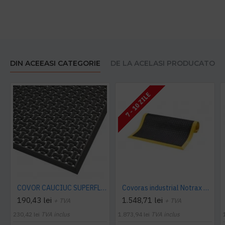
DIN ACEEASI CATEGORIE
DE LA ACELASI PRODUCATOR
7 - 10 ZILE
COVOR CAUCIUC SUPERFLOW
Covoras industrial Notrax 489 Cushion Flex®, 91 x 210 cm
190,43 lei
1.548,71 lei
+ TVA
+ TVA
230,42 lei
TVA inclus
1.873,94 lei
TVA inclus