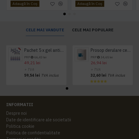
Adaugă în Coş
Adaugă în Coş
CELE MAI VANDUTE
CELE MAI POPULARE
Pachet 5 x gel antibacterian 50ml si 3 x Servetele antibacteriene 48 buc Hygienium
Prosop derulare centrala 1 pliu, 300 m Tork
PRP
66,43 lei
PRP
34,65 lei
49,21 lei
26,94 lei
+ TVA
+ TVA
59,54 lei
TVA inclus
32,60 lei
TVA inclus
INFORMATII
Despre noi
Date de identificare ale societatii
Politica cookie
Politica de confidentialitate