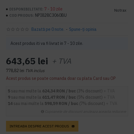
7 - 10 zile
DISPONIBILITATE:
Notrax
NPI828C3060BU
COD PRODUS:
Bazată pe 0 note.
-
Spune-ţi opinia
Acest produs iti va fi livrat in 7 - 10 zile.
643,65 lei
+ TVA
778,82 lei
TVA inclus
Acest produs se poate comanda doar cu plata Card sau OP
5
sau mai multe la
624,34 RON / buc
(3% discount)
+ TVA
9
sau mai multe la
611,47 RON / buc
(5% discount)
+ TVA
14
sau mai multe la
598,59 RON / buc
(7% discount)
+ TVA
Cupoanele de discount anuleaza aceasta reducere
INTREABA DESPRE ACEST PRODUS