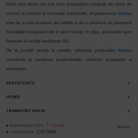
Fiind unul dintre cei mai mari producători integrați din lume de
control al prafului și covorașe industriale, angajamentul
Notrax
este de a crea produse de calitate și de a continua sa gaseasca
modalități inovatoare de a servi clienții. In plus, produsele sunt
fabricate in unități certificate ISO.
De la condiții uscate la umede, utilizarea produselor
Notrax
contribuie la creșterea productivității, confortul angajaților si
satisfacție.
SPECIFICATII
OPINII
TRANSPORT RAPID
7 - 10 zile
DISPONIBILITATE:
Notrax
274C0048
COD PRODUS: