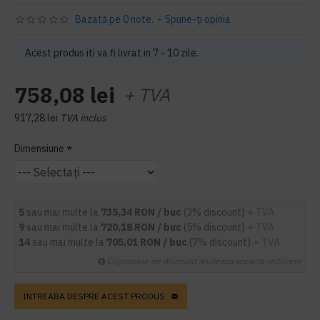
Bazată pe 0 note.
-
Spune-ţi opinia
Acest produs iti va fi livrat in 7 - 10 zile.
758,08 lei
+ TVA
917,28 lei
TVA inclus
Dimensiune
5
sau mai multe la
735,34 RON / buc
(3% discount)
+ TVA
9
sau mai multe la
720,18 RON / buc
(5% discount)
+ TVA
14
sau mai multe la
705,01 RON / buc
(7% discount)
+ TVA
Cupoanele de discount anuleaza aceasta reducere
INTREABA DESPRE ACEST PRODUS