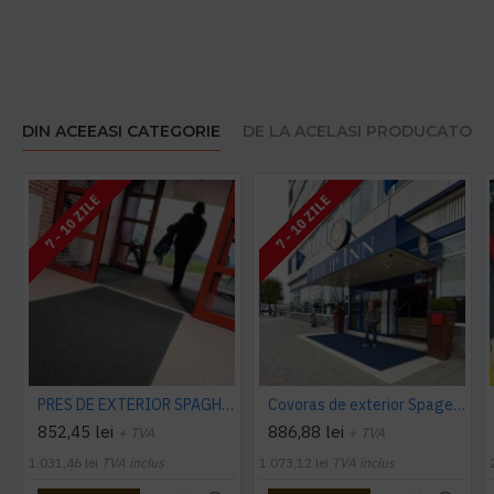
DIN ACEEASI CATEGORIE
DE LA ACELASI PRODUCATOR
7 - 10 ZILE
7 - 10 ZILE
PRES DE EXTERIOR SPAGHETTI CITI 10 MM, CU STRAT SUPORT
Covoras de exterior Spagetti Citi, 16 mm, cu strat suport
852,45 lei
886,88 lei
+ TVA
+ TVA
1.031,46 lei
TVA inclus
1.073,12 lei
TVA inclus