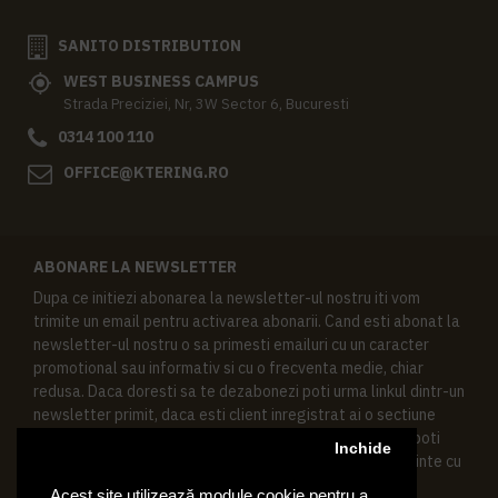
SANITO DISTRIBUTION
WEST BUSINESS CAMPUS
Strada Preciziei, Nr, 3W Sector 6, Bucuresti
0314 100 110
OFFICE@KTERING.RO
ABONARE LA NEWSLETTER
Dupa ce initiezi abonarea la newsletter-ul nostru iti vom
trimite un email pentru activarea abonarii. Cand esti abonat la
newsletter-ul nostru o sa primesti emailuri cu un caracter
promotional sau informativ si cu o frecventa medie, chiar
redusa. Daca doresti sa te dezabonezi poti urma linkul dintr-un
newsletter primit, daca esti client inregistrat ai o sectiune
speciala in contul tau in acest scop, si de asemenea ne poti
Inchide
contacta oricand pe email pentru orice intrebari sau cerinte cu
privire la datele tale personale.
Acest site utilizează module cookie pentru a