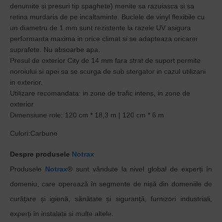
denumite si presuri tip spaghete) menite sa razuiasca si sa
retina murdaria de pe incaltaminte. Buclele de vinyl flexibile cu
un diametru de 1 mm sunt rezistente la razele UV asigura
performanta maxima in orice climat si se adapteaza oricarei
suprafete. Nu absoarbe apa.
Presul de exterior City de 14 mm fara strat de suport permite
noroiului si apei sa se scurga de sub stergator in cazul utilizarii
in exterior.
Utilizare recomandata: in zone de trafic intens, in zone de
exterior
Dimensiune role: 120 cm * 18,3 m | 120 cm * 6 m
Culori:Carbune
Despre produsele
Notrax
Produsele
Notrax
® sunt vândute la nivel global de experți în
domeniu, care operează în segmente de nișă din domeniile de
curățare și igienă, sănătate și siguranță, furnizori industriali,
experți în instalații și multe altele.