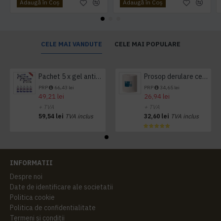
Adaugă în Coş
Adaugă în Coş
CELE MAI VANDUTE
CELE MAI POPULARE
Pachet 5 x gel antibacterian 50ml si 3 x Servetele antibacteriene 48 buc Hygienium
Prosop derulare centrala 1 pliu, 300 m Tork
PRP
66,43 lei
PRP
34,65 lei
49,21 lei
26,94 lei
+ TVA
+ TVA
59,54 lei
TVA inclus
32,60 lei
TVA inclus
INFORMATII
Despre noi
Date de identificare ale societatii
Politica cookie
Politica de confidentialitate
Termeni si conditii