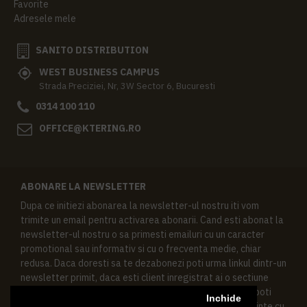
Favorite
Adresele mele
SANITO DISTRIBUTION
WEST BUSINESS CAMPUS
Strada Preciziei, Nr, 3W Sector 6, Bucuresti
0314 100 110
OFFICE@KTERING.RO
ABONARE LA NEWSLETTER
Dupa ce initiezi abonarea la newsletter-ul nostru iti vom
trimite un email pentru activarea abonarii. Cand esti abonat la
newsletter-ul nostru o sa primesti emailuri cu un caracter
promotional sau informativ si cu o frecventa medie, chiar
redusa. Daca doresti sa te dezabonezi poti urma linkul dintr-un
newsletter primit, daca esti client inregistrat ai o sectiune
speciala in contul tau in acest scop, si de asemenea ne poti
Inchide
contacta oricand pe email pentru orice intrebari sau cerinte cu