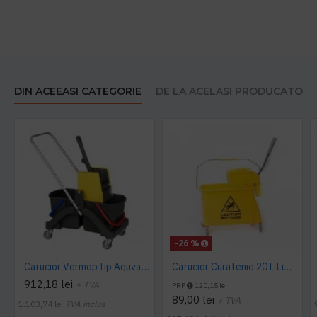
DIN ACEEASI CATEGORIE
DE LA ACELASI PRODUCATOR
-26 %
Carucior Vermop tip Aquva, 2*17L cu storcator
Carucior Curatenie 20 L Limpio, 3.0 kg, 46x27x29cm
912,18 lei
+ TVA
PRP
120,15 lei
89,00 lei
+ TVA
1.103,74 lei
TVA inclus