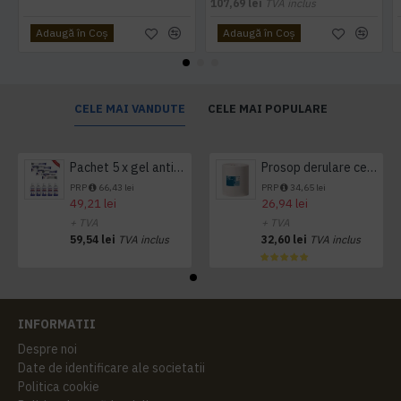
107,69 lei
TVA inclus
Adaugă în Coş
Adaugă în Coş
CELE MAI VANDUTE
CELE MAI POPULARE
Pachet 5 x gel antibacterian 50ml si 3 x Servetele antibacteriene 48 buc Hygienium
Prosop derulare centrala 1 pliu, 300 m Tork
PRP
66,43 lei
PRP
34,65 lei
49,21 lei
26,94 lei
+ TVA
+ TVA
59,54 lei
TVA inclus
32,60 lei
TVA inclus
INFORMATII
Despre noi
Date de identificare ale societatii
Politica cookie