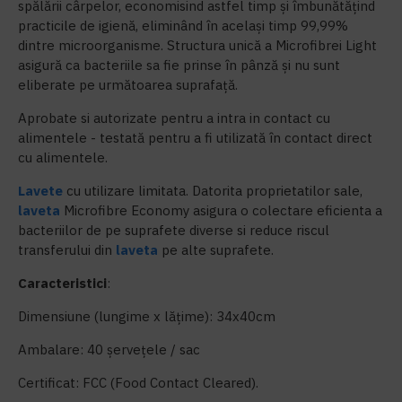
spălării cârpelor, economisind astfel timp și îmbunătățind
practicile de igienă, eliminând în același timp 99,99%
dintre microorganisme. Structura unică a Microfibrei Light
asigură ca bacteriile sa fie prinse în pânză și nu sunt
eliberate pe următoarea suprafață.
Aprobate si autorizate pentru a intra in contact cu
alimentele - testată pentru a fi utilizată în contact direct
cu alimentele.
Lavete
cu utilizare limitata. Datorita proprietatilor sale,
laveta
Microfibre Economy asigura o colectare eficienta a
bacteriilor de pe suprafete diverse si reduce riscul
transferului din
laveta
pe alte suprafete.
Caracteristici
:
Dimensiune (lungime x lățime): 34x40cm
Ambalare: 40 șervețele / sac
Certificat: FCC (Food Contact Cleared).