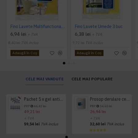
Fino Lavete Multifunctionale 3 buc
Fino Lavete Umede 3 buc
6,94 lei
6,38 lei
+ TVA
+ TVA
8,40 lei
TVA inclus
7,72 lei
TVA inclus
Adaugă în Coş
Adaugă în Coş
CELE MAI VANDUTE
CELE MAI POPULARE
Pachet 5 x gel antibacterian 50ml si 3 x Servetele antibacteriene 48 buc Hygienium
Prosop derulare centrala 1 pliu, 300 m Tork
PRP
66,43 lei
PRP
34,65 lei
49,21 lei
26,94 lei
+ TVA
+ TVA
59,54 lei
TVA inclus
32,60 lei
TVA inclus