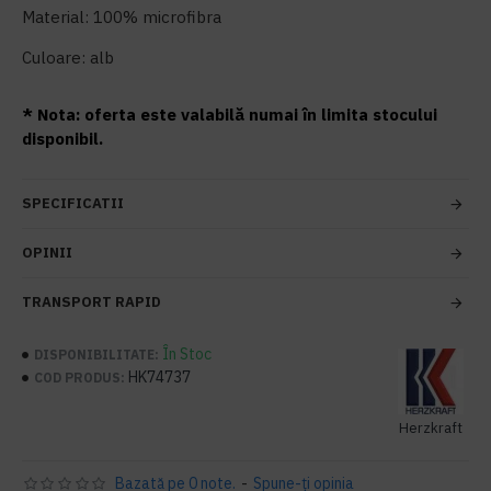
Material: 100% microfibra
Culoare: alb
* Nota: oferta este valabilă numai în limita stocului
Ambalare:
Translation resu
Dimensiune (lungime x lățime): 34x40cm
disponibil.
SPECIFICATII
OPINII
TRANSPORT RAPID
În Stoc
DISPONIBILITATE:
HK74737
COD PRODUS:
Herzkraft
Bazată pe 0 note.
-
Spune-ţi opinia