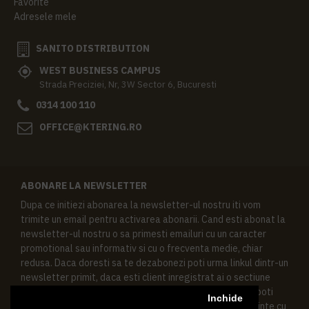
Favorite
Adresele mele
SANITO DISTRIBUTION
WEST BUSINESS CAMPUS
Strada Preciziei, Nr, 3W Sector 6, Bucuresti
0314 100 110
OFFICE@KTERING.RO
ABONARE LA NEWSLETTER
Dupa ce initiezi abonarea la newsletter-ul nostru iti vom
trimite un email pentru activarea abonarii. Cand esti abonat la
newsletter-ul nostru o sa primesti emailuri cu un caracter
promotional sau informativ si cu o frecventa medie, chiar
redusa. Daca doresti sa te dezabonezi poti urma linkul dintr-un
newsletter primit, daca esti client inregistrat ai o sectiune
speciala in contul tau in acest scop, si de asemenea ne poti
Inchide
contacta oricand pe email pentru orice intrebari sau cerinte cu