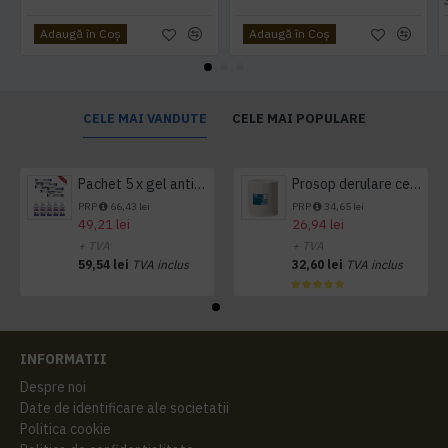
Adaugă în Coş
Adaugă în Coş
CELE MAI VANDUTE
CELE MAI POPULARE
Pachet 5 x gel antibacterian 50ml si 3 x Servetele antibacteriene 48 buc Hygienium
Prosop derulare centrala 1 pliu, 300 m Tork
PRP
66,43 lei
PRP
34,65 lei
49,21 lei
26,94 lei
+ TVA
+ TVA
59,54 lei
TVA inclus
32,60 lei
TVA inclus
INFORMATII
Despre noi
Date de identificare ale societatii
Politica cookie