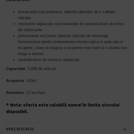
aroma este mai puternica, datorita uleiurilor de o calitate
ridicata
mirosurile neplacute sunt inlaturate de neutralizatorii de miros
din odorizante
performanta mai buna, datorita utilizarii de tehnologii
farmaceutice pentru imbrastierea microscopica a spay-ului in
incapere, ceea ce asigura o acoperire mai mare si o durata mai
lunga a aromei
neutralizatorii de mirosuri neplacute
Capacitate
: 3.000 de utilizari
Acoperire
:
163m³
Ambalare
: 12 buc/bax
* Nota: oferta este valabilă numai în limita stocului
disponibil.
SPECIFICATII