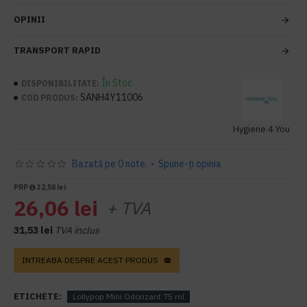
OPINII
TRANSPORT RAPID
În Stoc
DISPONIBILITATE:
SANH4Y11006
COD PRODUS:
Hygiene 4 You
Bazată pe 0 note.
-
Spune-ţi opinia
PRP
32,58 lei
26,06 lei
+ TVA
31,53 lei
TVA inclus
INTREABA DESPRE ACEST PRODUS
ETICHETE:
Lollypop Mini Odorizant 75 ml