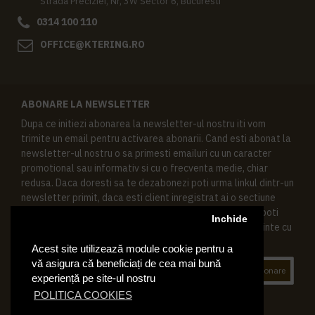
Strada Preciziei, Nr, 3W Sector 6, Bucuresti
0314 100 110
OFFICE@KTERING.RO
ABONARE LA NEWSLETTER
Dupa ce initiezi abonarea la newsletter-ul nostru iti vom
trimite un email pentru activarea abonarii. Cand esti abonat la
newsletter-ul nostru o sa primesti emailuri cu un caracter
promotional sau informativ si cu o frecventa medie, chiar
redusa. Daca doresti sa te dezabonezi poti urma linkul dintr-un
newsletter primit, daca esti client inregistrat ai o sectiune
speciala in contul tau in acest scop, si de asemenea ne poti
Inchide
contacta oricand pe email pentru orice intrebari sau cerinte cu
privire la datele tale personale.
Acest site utilizează module cookie pentru a
vă asigura că beneficiați de cea mai bună
Abonare
experiență pe site-ul nostru
POLITICA COOKIES