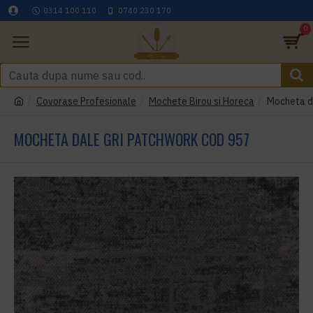
0314 100 110
0740 230 170
0
Covorase Profesionale
Mochete Birou si Horeca
Mocheta d
MOCHETA DALE GRI PATCHWORK COD 957