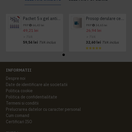
Pachet 5 x gel antibacterian 50ml si 3 x Servetele antibacteriene 48 buc Hygienium
Prosop derulare centrala 1 pliu, 300 m Tork
PRP
66,43 lei
PRP
34,65 lei
49,21 lei
26,94 lei
+ TVA
+ TVA
59,54 lei
TVA inclus
32,60 lei
TVA inclus
INFORMATII
Despre noi
Date de identificare ale societatii
Politica cookie
Politica de confidentialitate
Termeni si conditii
Prelucrarea datelor cu caracter personal
Cum comand
Certificari ISO