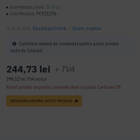
În Stoc
DISPONIBILITATE:
PCF21276
COD PRODUS:
Bazată pe 0 note.
-
Spune-ţi opinia
Cantitate minimă de comandat pentru acest produs
este de 5 bucati
244,73 lei
+ TVA
296,12 lei
TVA inclus
Acest produs se poate comanda doar cu plata Card sau OP
INTREABA DESPRE ACEST PRODUS