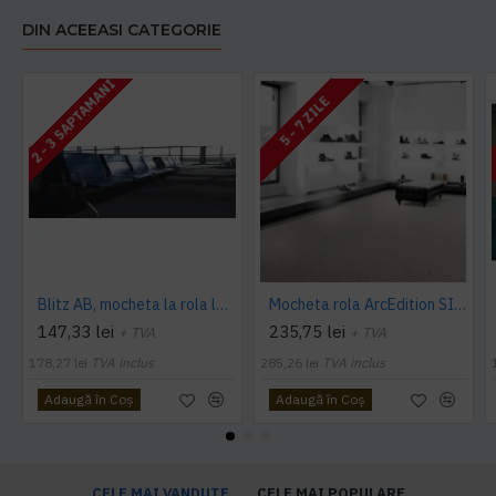
DIN ACEEASI CATEGORIE
2 - 3 SAPTAMANI
5 - 7 ZILE
Blitz AB, mocheta la rola latime 4 m, Balta Industries
Mocheta rola ArcEdition SIRIOUS AB
147,33 lei
235,75 lei
+ TVA
+ TVA
178,27 lei
TVA inclus
285,26 lei
TVA inclus
Adaugă în Coş
Adaugă în Coş
CELE MAI VANDUTE
CELE MAI POPULARE