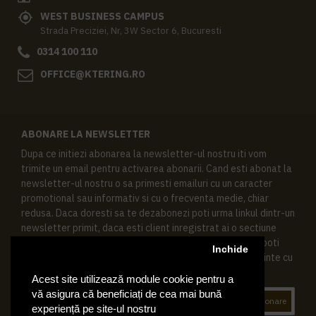
WEST BUSINESS CAMPUS
Strada Preciziei, Nr, 3W Sector 6, Bucuresti
0314 100 110
OFFICE@KTERING.RO
ABONARE LA NEWSLETTER
Dupa ce initiezi abonarea la newsletter-ul nostru iti vom
trimite un email pentru activarea abonarii. Cand esti abonat la
newsletter-ul nostru o sa primesti emailuri cu un caracter
promotional sau informativ si cu o frecventa medie, chiar
redusa. Daca doresti sa te dezabonezi poti urma linkul dintr-un
newsletter primit, daca esti client inregistrat ai o sectiune
speciala in contul tau in acest scop, si de asemenea ne poti
Inchide
contacta oricand pe email pentru orice intrebari sau cerinte cu
privire la datele tale personale.
Acest site utilizează module cookie pentru a
vă asigura că beneficiați de cea mai bună
Abonare
experiență pe site-ul nostru