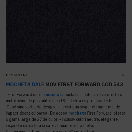
DESCRIERE
MOCHETA DALE
MOV FIRST FORWARD COD 543
First Forward este o
mocheta
buclata in dale care va oferta o
multitudine de posibilitati mixt&match la un pret foarte bun.
Cand vine vorba de design , nu exista un singur element mai de
impact decat culoarea . De aceea
mocheta
First Forward oferta
o gama larga de 27 de culori - inclusiv culori neutre, elegante
inspirate din natura si cateva nuante indraznete.
Dimensiunea standar a placii este 50 cm x 50 cm