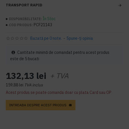
TRANSPORT RAPID
În Stoc
DISPONIBILITATE:
PCF21143
COD PRODUS:
Bazată pe 0 note.
-
Spune-ţi opinia
Cantitate minimă de comandat pentru acest produs
este de 5 bucati
132,13 lei
+ TVA
159,88 lei
TVA inclus
Acest produs se poate comanda doar cu plata Card sau OP
INTREABA DESPRE ACEST PRODUS