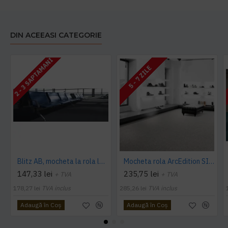
DIN ACEEASI CATEGORIE
2 - 3 SAPTAMANI
5 - 7 ZILE
Blitz AB, mocheta la rola latime 4 m, Balta Industries
Mocheta rola ArcEdition SIRIOUS AB
147,33 lei
235,75 lei
+ TVA
+ TVA
178,27 lei
TVA inclus
285,26 lei
TVA inclus
Adaugă în Coş
Adaugă în Coş