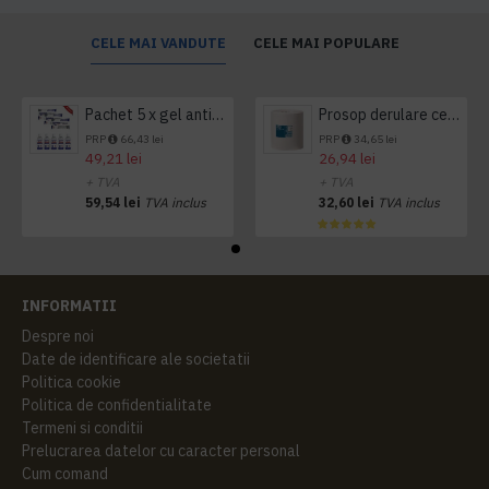
CELE MAI VANDUTE
CELE MAI POPULARE
Pachet 5 x gel antibacterian 50ml si 3 x Servetele antibacteriene 48 buc Hygienium
Prosop derulare centrala 1 pliu, 300 m Tork
PRP
66,43 lei
PRP
34,65 lei
49,21 lei
26,94 lei
+ TVA
+ TVA
59,54 lei
TVA inclus
32,60 lei
TVA inclus
INFORMATII
Despre noi
Date de identificare ale societatii
Politica cookie
Politica de confidentialitate
Termeni si conditii
Prelucrarea datelor cu caracter personal
Cum comand