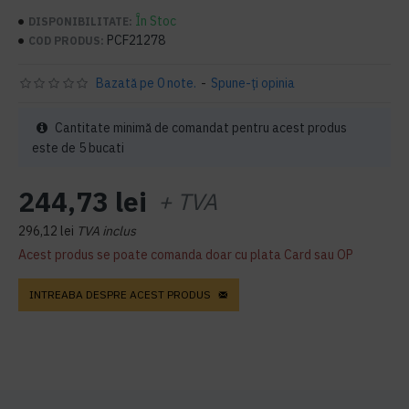
În Stoc
DISPONIBILITATE:
PCF21278
COD PRODUS:
Bazată pe 0 note.
-
Spune-ţi opinia
Cantitate minimă de comandat pentru acest produs
este de 5 bucati
244,73 lei
+ TVA
296,12 lei
TVA inclus
Acest produs se poate comanda doar cu plata Card sau OP
INTREABA DESPRE ACEST PRODUS