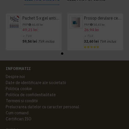
Pachet 5 x gel antibacterian 50ml si 3 x Servetele antibacteriene 48 buc Hygienium
Prosop derulare centrala 1 pliu, 300 m Tork
PRP
66,43 lei
PRP
34,65 lei
49,21 lei
26,94 lei
+ TVA
+ TVA
59,54 lei
TVA inclus
32,60 lei
TVA inclus
INFORMATII
Despre noi
Date de identificare ale societatii
Politica cookie
Politica de confidentialitate
Termeni si conditii
Prelucrarea datelor cu caracter personal
Cum comand
Certificari ISO