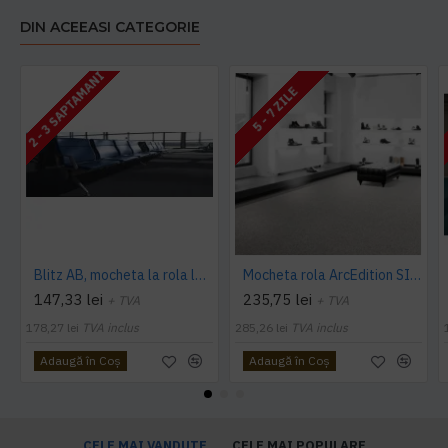
DIN ACEEASI CATEGORIE
2 - 3 SAPTAMANI
5 - 7 ZILE
Blitz AB, mocheta la rola latime 4 m, Balta Industries
Mocheta rola ArcEdition SIRIOUS AB
147,33 lei
235,75 lei
+ TVA
+ TVA
178,27 lei
TVA inclus
285,26 lei
TVA inclus
Adaugă în Coş
Adaugă în Coş
CELE MAI VANDUTE
CELE MAI POPULARE