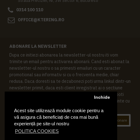
Strada Preciziei, Nr, 3W Sector 6, Bucuresti
0314 100 110
OFFICE@KTERING.RO
ABONARE LA NEWSLETTER
Dupa ce initiezi abonarea la newsletter-ul nostru iti vom
trimite un email pentru activarea abonarii. Cand esti abonat la
newsletter-ul nostru o sa primesti emailuri cu un caracter
promotional sau informativ si cu o frecventa medie, chiar
redusa. Daca doresti sa te dezabonezi poti urma linkul dintr-un
newsletter primit, daca esti client inregistrat ai o sectiune
speciala in contul tau in acest scop, si de asemenea ne poti
Inchide
contacta oricand pe email pentru orice intrebari sau cerinte cu
privire la datele tale personale.
Acest site utilizează module cookie pentru a
vă asigura că beneficiați de cea mai bună
Abonare
experiență pe site-ul nostru
POLITICA COOKIES