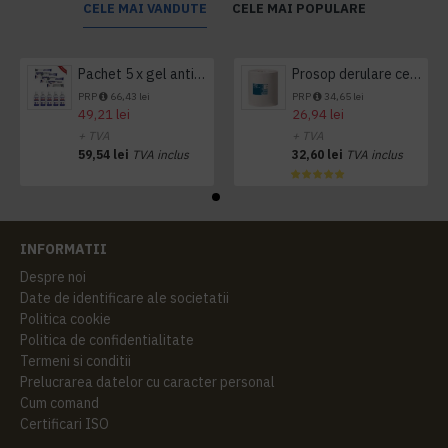
CELE MAI VANDUTE
CELE MAI POPULARE
Pachet 5 x gel antibacterian 50ml si 3 x Servetele antibacteriene 48 buc Hygienium
Prosop derulare centrala 1 pliu, 300 m Tork
PRP
66,43 lei
PRP
34,65 lei
49,21 lei
26,94 lei
+ TVA
+ TVA
59,54 lei
TVA inclus
32,60 lei
TVA inclus
INFORMATII
Despre noi
Date de identificare ale societatii
Politica cookie
Politica de confidentialitate
Termeni si conditii
Prelucrarea datelor cu caracter personal
Cum comand
Certificari ISO