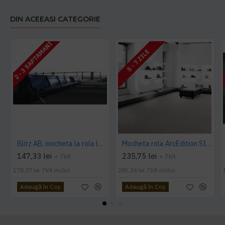
DIN ACEEASI CATEGORIE
2 - 3 SAPTAMANI
5 - 7 ZILE
Blitz AB, mocheta la rola latime 4 m, Balta Industries
Mocheta rola ArcEdition SIRIOUS AB
147,33 lei
235,75 lei
+ TVA
+ TVA
178,27 lei
TVA inclus
285,26 lei
TVA inclus
Adaugă în Coş
Adaugă în Coş