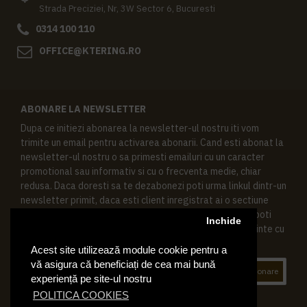
Strada Preciziei, Nr, 3W Sector 6, Bucuresti
0314 100 110
OFFICE@KTERING.RO
ABONARE LA NEWSLETTER
Dupa ce initiezi abonarea la newsletter-ul nostru iti vom
trimite un email pentru activarea abonarii. Cand esti abonat la
newsletter-ul nostru o sa primesti emailuri cu un caracter
promotional sau informativ si cu o frecventa medie, chiar
redusa. Daca doresti sa te dezabonezi poti urma linkul dintr-un
newsletter primit, daca esti client inregistrat ai o sectiune
speciala in contul tau in acest scop, si de asemenea ne poti
Inchide
contacta oricand pe email pentru orice intrebari sau cerinte cu
privire la datele tale personale.
Acest site utilizează module cookie pentru a
vă asigura că beneficiați de cea mai bună
Abonare
experiență pe site-ul nostru
POLITICA COOKIES