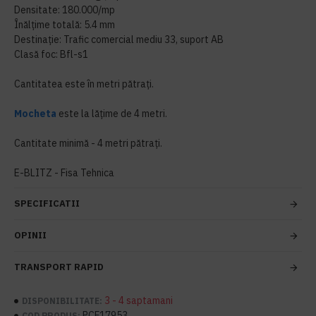
Densitate: 180.000/mp
Înălțime totală: 5.4 mm
Destinație: Trafic comercial mediu 33, suport AB
Clasă foc: Bfl-s1
Cantitatea este în metri pătrați.
Mocheta
este la lățime de 4 metri.
Cantitate minimă - 4 metri pătrați.
E-BLITZ - Fisa Tehnica
SPECIFICATII
OPINII
TRANSPORT RAPID
3 - 4 saptamani
DISPONIBILITATE:
PCF17953
COD PRODUS: