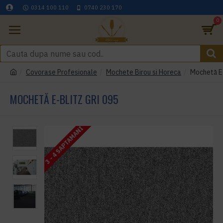
0314 100 110
0740 230 170
0
Covorase Profesionale
Mochete Birou si Horeca
Mochetă E-
MOCHETĂ E-BLITZ GRI 095
3 - 4 SAPTAMANI