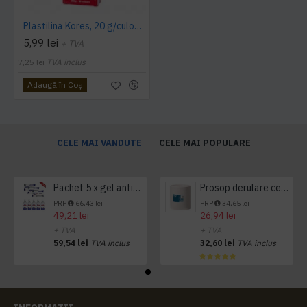
Plastilina Kores, 20 g/culoare, 10 culori/cutie
5,99 lei
+ TVA
7,25 lei
TVA inclus
Adaugă în Coş
CELE MAI VANDUTE
CELE MAI POPULARE
Pachet 5 x gel antibacterian 50ml si 3 x Servetele antibacteriene 48 buc Hygienium
Prosop derulare centrala 1 pliu, 300 m Tork
PRP
66,43 lei
PRP
34,65 lei
49,21 lei
26,94 lei
+ TVA
+ TVA
59,54 lei
TVA inclus
32,60 lei
TVA inclus