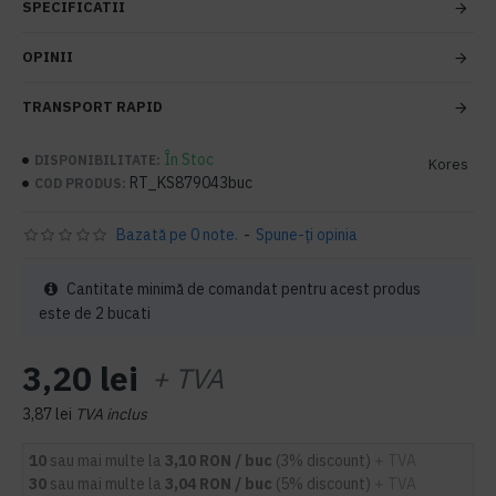
SPECIFICATII
OPINII
TRANSPORT RAPID
În Stoc
DISPONIBILITATE:
Kores
RT_KS879043buc
COD PRODUS:
Bazată pe 0 note.
-
Spune-ţi opinia
Cantitate minimă de comandat pentru acest produs
este de 2 bucati
3,20 lei
+ TVA
3,87 lei
TVA inclus
10
sau mai multe la
3,10 RON / buc
(3% discount)
+ TVA
30
sau mai multe la
3,04 RON / buc
(5% discount)
+ TVA