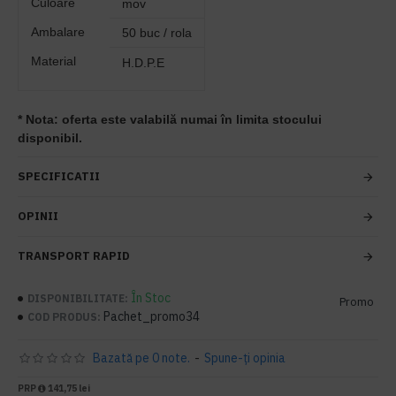
Culoare
mov
Ambalare
50 buc / rola
Material
H.D.P.E
*
Nota: oferta este valabilă numai în limita stocului
disponibil.
SPECIFICATII
OPINII
TRANSPORT RAPID
În Stoc
DISPONIBILITATE:
Promo
Pachet_promo34
COD PRODUS:
Bazată pe 0 note.
-
Spune-ţi opinia
PRP
141,75 lei