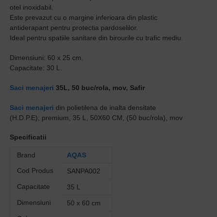
otel inoxidabil.
Este prevazut cu o margine
inferioara din plastic
antiderapant pentru protectia pardoselilor.
Ideal pentru spatiile sanitare din birourile cu trafic mediu.
Dimensiuni: 60 x 25 cm.
Capacitate: 30 L.
Saci menajeri
35L, 50 buc/rola, mov, Safir
Saci menajeri
din polietilena de inalta densitate
(H.D.P.E), premium, 35 L, 50X60 CM, (50 buc/rola), mov
Specificatii
Brand
AQAS
Cod Produs
SANPA002
Capacitate
35 L
Dimensiuni
50 x 60 cm