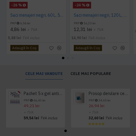
-26 %
-24 %
Saci menajeri negri, 60 L, 50 buc/rola
Saci menajeri negri, 120 L, Alufix, 10 buc/rola
PRP
6,56 lei
PRP
16,23 lei
4,86 lei
12,31 lei
+ TVA
+ TVA
5,88 lei
TVA inclus
14,90 lei
TVA inclus
Adaugă în Coş
Adaugă în Coş
CELE MAI VANDUTE
CELE MAI POPULARE
Pachet 5 x gel antibacterian 50ml si 3 x Servetele antibacteriene 48 buc Hygienium
Prosop derulare centrala 1 pliu, 300 m Tork
PRP
66,43 lei
PRP
34,65 lei
49,21 lei
26,94 lei
+ TVA
+ TVA
59,54 lei
TVA inclus
32,60 lei
TVA inclus