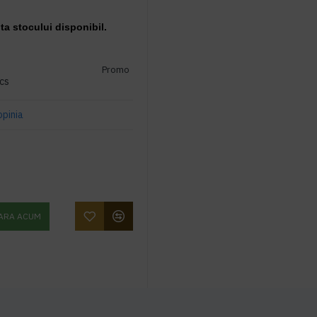
ita stocului disponibil.
Promo
cs
opinia
ARA ACUM