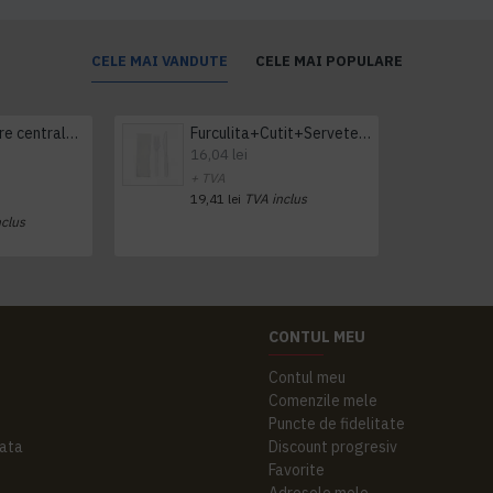
CELE MAI VANDUTE
CELE MAI POPULARE
Prosop derulare centrala 1 pliu, 300 m Tork
Furculita+Cutit+Servetel 100buc/set
16,04 lei
+ TVA
19,41 lei
TVA inclus
nclus
CONTUL MEU
Contul meu
Comenzile mele
Puncte de fidelitate
ata
Discount progresiv
Favorite