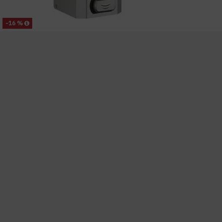
-16 %