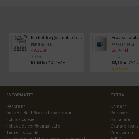
Pachet 5 x gel antibacterian 50ml si 3 x Servetele antibacteriene 48 buc Hygienium
PRP
66,43 lei
PRP
34,65 lei
49,21 lei
26,94 lei
+ TVA
+ TVA
59,54 lei
TVA inclus
32,60 lei
TVA i
INFORMATII
EXTRA
Despre noi
Contact
Date de identificare ale societatii
Returnari
Politica cookie
Harta Site
Politica de confidentialitate
Cautare avans
Termeni si conditii
Producatori