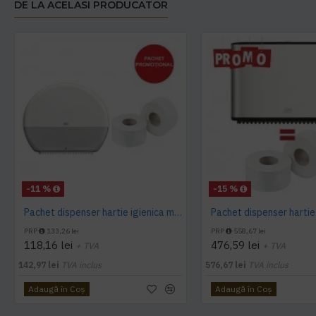
DE LA ACELASI PRODUCATOR
-11 %
-15 %
Pachet dispenser hartie igienica mini Jumbo Tork + 1 bax Hartie igienica mini jumbo 130m
PRP
133,26 lei
PRP
558,67 lei
118,16 lei
476,59 lei
+ TVA
+ TVA
142,97 lei
TVA inclus
576,67 lei
TVA inclus
Adaugă în Coş
Adaugă în Coş