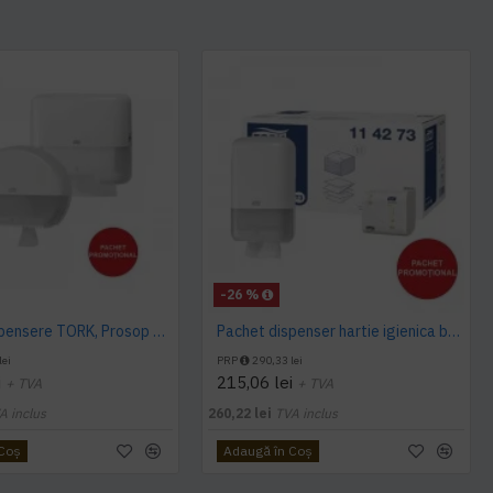
-26 %
Pachet dispensere TORK, Prosop Pliat, Mini Jumbo, Sapun Spuma 1L
Pachet dispenser hartie igienica bulk Tork + 1 bax consumabil Tork
lei
PRP
290,33 lei
i
215,06 lei
+ TVA
+ TVA
A inclus
260,22 lei
TVA inclus
 Coş
Adaugă în Coş