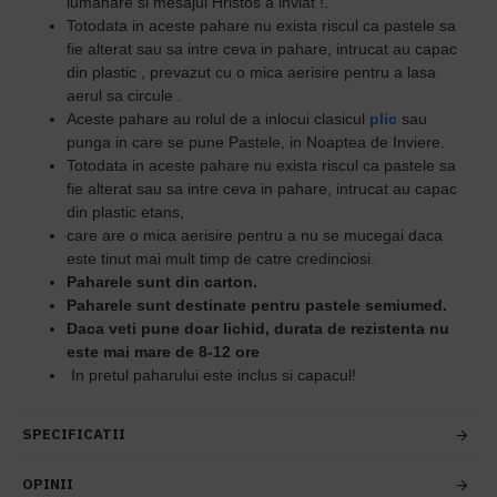
lumanare si mesajul Hristos a inviat !.
Totodata in aceste pahare nu exista riscul ca pastele sa
fie alterat sau sa intre ceva in pahare, intrucat au capac
din plastic , prevazut cu o mica aerisire pentru a lasa
aerul sa circule .
Aceste pahare au rolul de a inlocui clasicul
plic
sau
punga in care se pune Pastele, in Noaptea de Inviere.
Totodata in aceste pahare nu exista riscul ca pastele sa
fie alterat sau sa intre ceva in pahare, intrucat au capac
din plastic etans,
care are o mica aerisire pentru a nu se mucegai daca
este tinut mai mult timp de catre credinciosi.
Paharele sunt din carton.
Paharele sunt destinate pentru pastele semiumed.
Daca veti pune doar lichid, durata de rezistenta nu
este mai mare de 8-12 ore
In pretul paharului este inclus si capacul!
SPECIFICATII
OPINII