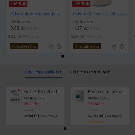
-26 %
-26 %
Pahare de carton pentru espresso, 4 Oz, 50 buc/set
Pahare Carton 7 Oz, 50 buc/set
PRP
4,70 lei
PRP
5,88 lei
3,48 lei
4,37 lei
+ TVA
+ TVA
4,21 lei
TVA inclus
5,29 lei
TVA inclus
Adaugă în Coş
Adaugă în Coş
CELE MAI VANDUTE
CELE MAI POPULARE
Pachet 5 x gel antibacterian 50ml si 3 x Servetele antibacteriene 48 buc Hygienium
Prosop derulare centrala 1 pliu, 300 m Tork
PRP
66,43 lei
PRP
34,65 lei
49,21 lei
26,94 lei
+ TVA
+ TVA
59,54 lei
TVA inclus
32,60 lei
TVA inclus