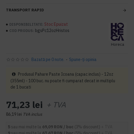
TRANSPORT RAPID
Stoc Epuizat
DISPONIBILITATE:
bgsPc12ozHristos
COD PRODUS:
Horeca
Bazată pe 0 note.
-
Spune-ţi opinia
Produsul Pahare Paste Icoana (capac inclus) - 12oz
(355ml) - 100 buc. nu poate fi cumparat decat in multiplu
de 1 bucati
71,23 lei
+ TVA
86,19 lei
TVA inclus
5
sau mai multe la
69,09 RON / buc
(3% discount)
+ TVA
9
sau mai multe la
67,67 RON / buc
(5% discount)
+ TVA