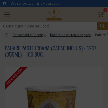
0314 100 110
0740 230 170
0
Consumabile Catering
Pahare de carton si capace
Pahare P
PAHARE PASTE ICOANA (CAPAC INCLUS) - 12OZ
(355ML) - 100 BUC.
STOC EPUIZAT