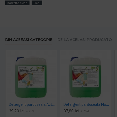
parketto clean
kiehl
DIN ACEEASI CATEGORIE
DE LA ACELASI PRODUCATOR
Detergent pardoseala Automat premium AQAS
Detergent pardoseala Manual premium 5L Canistra AQAS
39,20 lei
37,80 lei
+ TVA
+ TVA