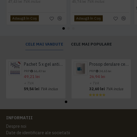
47,43 lei
TVA inclus
45,74 lei
TVA inclus
Adaugă în Coş
Adaugă în Coş
CELE MAI VANDUTE
CELE MAI POPULARE
Pachet 5 x gel antibacterian 50ml si 3 x Servetele antibacteriene 48 buc Hygienium
Prosop derulare centrala 1 pliu, 300 m Tork
PRP
66,43 lei
PRP
34,65 lei
49,21 lei
26,94 lei
+ TVA
+ TVA
59,54 lei
TVA inclus
32,60 lei
TVA inclus
INFORMATII
Despre noi
Date de identificare ale societatii