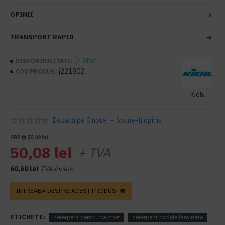
OPINII
TRANSPORT RAPID
În Stoc
DISPONIBILITATE:
j221802
COD PRODUS:
Kiehl
Bazată pe 0 note.
-
Spune-ţi opinia
PRP
55,09 lei
50,08 lei
+ TVA
60,60 lei
TVA inclus
INTREABA DESPRE ACEST PRODUS
ETICHETE:
detergent pentru parchet
detergent podele laminate