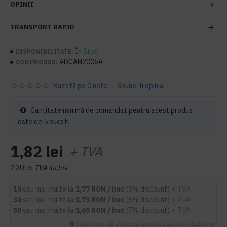
OPINII
TRANSPORT RAPID
În Stoc
DISPONIBILITATE:
ADCAH2006A
COD PRODUS:
Bazată pe 0 note.
-
Spune-ţi opinia
Cantitate minimă de comandat pentru acest produs
este de 5 bucati
1,82 lei
+ TVA
2,20 lei
TVA inclus
10
sau mai multe la
1,77 RON / buc
(3% discount)
+ TVA
30
sau mai multe la
1,73 RON / buc
(5% discount)
+ TVA
50
sau mai multe la
1,69 RON / buc
(7% discount)
+ TVA
Cupoanele de discount anuleaza aceasta reducere