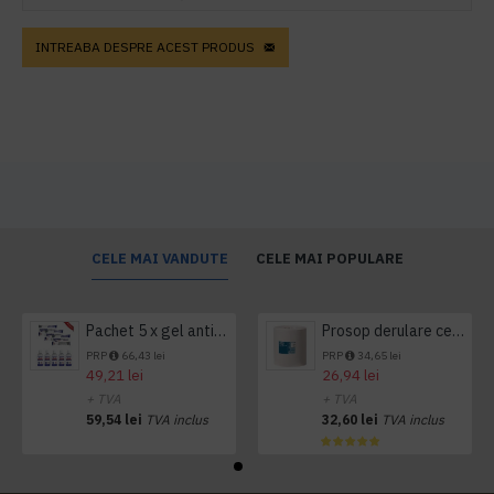
INTREABA DESPRE ACEST PRODUS
CELE MAI VANDUTE
CELE MAI POPULARE
Pachet 5 x gel antibacterian 50ml si 3 x Servetele antibacteriene 48 buc Hygienium
Prosop derulare centrala 1 pliu, 300 m Tork
PRP
66,43 lei
PRP
34,65 lei
49,21 lei
26,94 lei
+ TVA
+ TVA
59,54 lei
TVA inclus
32,60 lei
TVA inclus